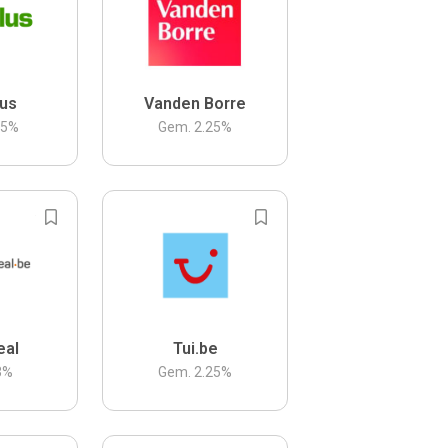
us
Vanden Borre
.5
%
Gem.
2.25
%
eal
Tui.be
3
%
Gem.
2.25
%