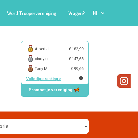
NL
Word Troopervereniging
Vragen?
Albert J.
€ 182,99
cindy c.
€ 147,68
Tony M.
€ 99,66
Volledige ranking
>
Promoot je vereniging