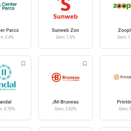
er Parcs
Sunweb Zon
Zoopl
m.
2.4
%
Gem.
1.5
%
Gem.
1
andal
JM-Bruneau
Printd
m.
3.75
%
Gem.
2.62
%
Gem.