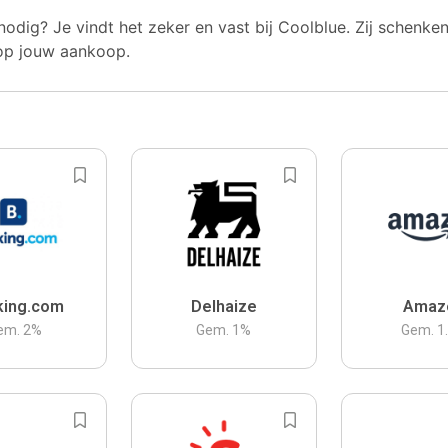
nodig? Je vindt het zeker en vast bij Coolblue. Zij schenke
op jouw aankoop.
king.com
Delhaize
Amaz
em.
2
%
Gem.
1
%
Gem.
1