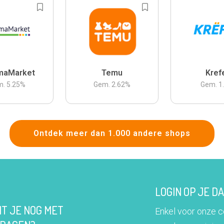
maMarket
Temu
Kref
m.
5.25
%
Gem.
2.62
%
Gem.
1
Ontdek meer dan 1.000 andere shops
LOGIN OP JE 
IT JE NOG MET
Enkel voor onze 