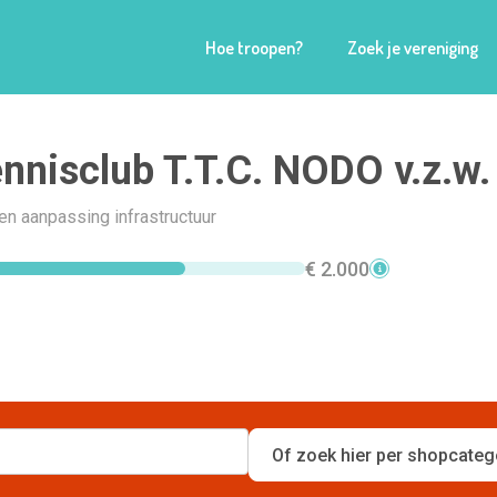
Hoe troopen?
Zoek je vereniging
ennisclub T.T.C. NODO v.z.w.
en aanpassing infrastructuur
€ 2.000