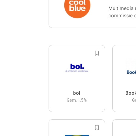
Multimedia 
commissie 
bol
Boo
Gem.
1.5
%
G