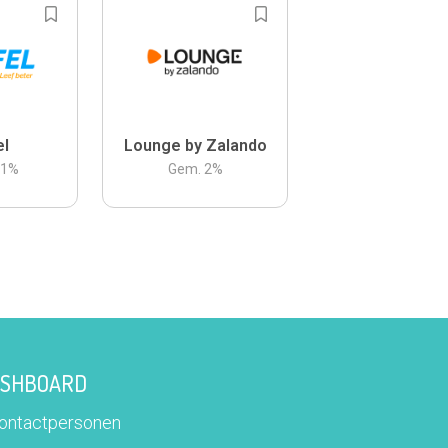
el
Lounge by Zalando
.1
%
Gem.
2
%
DASHBOARD
contactpersonen