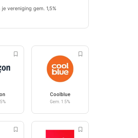
n je vereniging gem. 1,5%
on
Coolblue
.5
%
Gem.
1.5
%