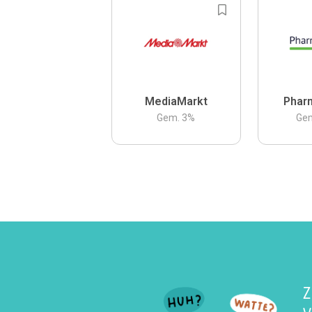
MediaMarkt
Phar
Gem.
3
%
Ge
Z