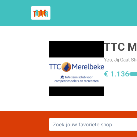
TTC M
Yes, Jij Gaat 
€ 1.136