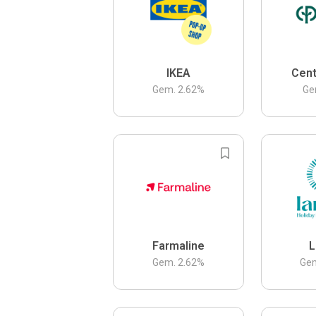
IKEA
Cent
Gem.
2.62
%
Ge
Farmaline
L
Gem.
2.62
%
Ge