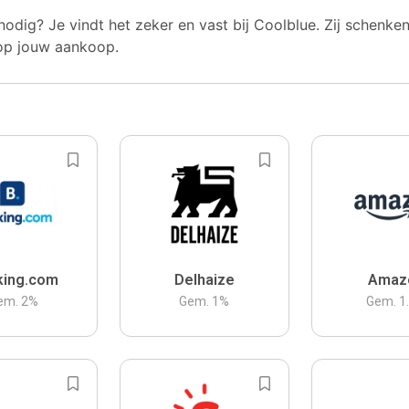
nodig? Je vindt het zeker en vast bij Coolblue. Zij schenke
op jouw aankoop.
king.com
Delhaize
Amaz
em.
2
%
Gem.
1
%
Gem.
1