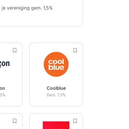
n je vereniging gem. 1,5%
on
Coolblue
.5
%
Gem.
1.5
%