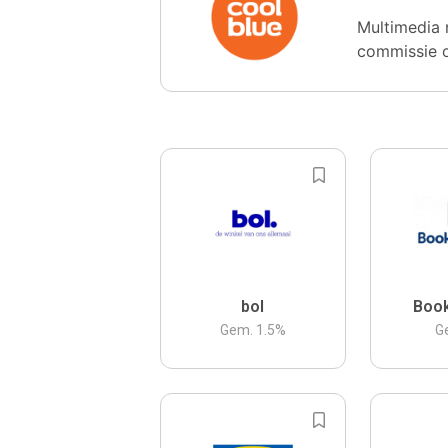
Multimedia 
commissie 
bol
Boo
Gem.
1.5
%
G