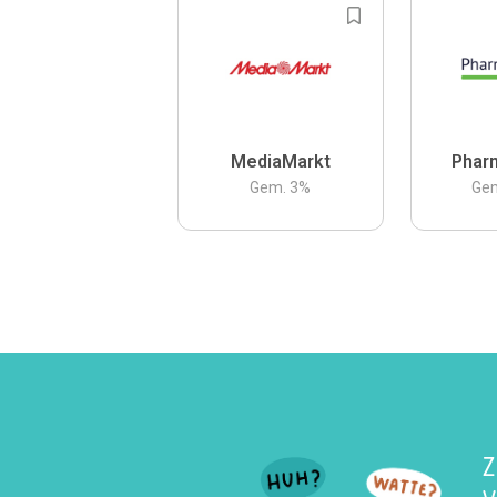
MediaMarkt
Phar
Gem.
3
%
Ge
Z