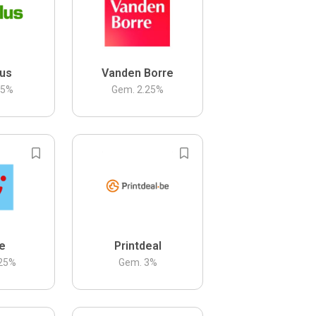
us
Vanden Borre
.5
%
Gem.
2.25
%
be
Printdeal
25
%
Gem.
3
%