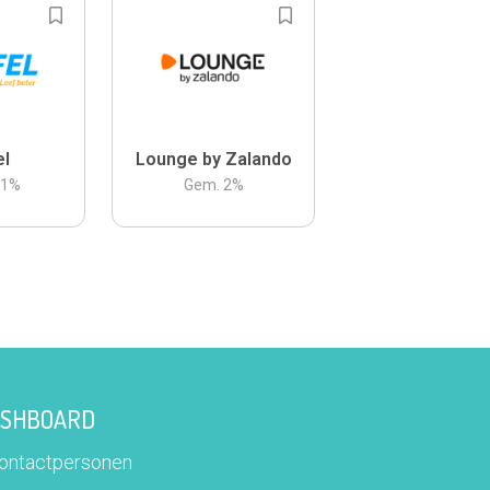
el
Lounge by Zalando
.1
%
Gem.
2
%
DASHBOARD
contactpersonen