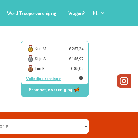
NL
Word Troopervereniging
Vragen?
Kurt M.
€ 257,24
Stijn S.
€ 155,97
Tim B.
€ 85,05
Volledige ranking
>
Promoot je vereniging