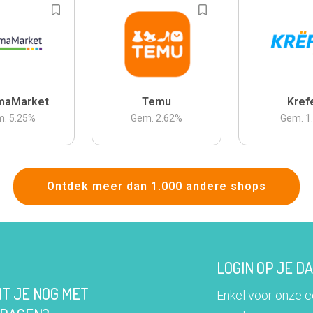
maMarket
Temu
Kref
m.
5.25
%
Gem.
2.62
%
Gem.
1
Ontdek meer dan 1.000 andere shops
LOGIN OP JE 
IT JE NOG MET
Enkel voor onze 