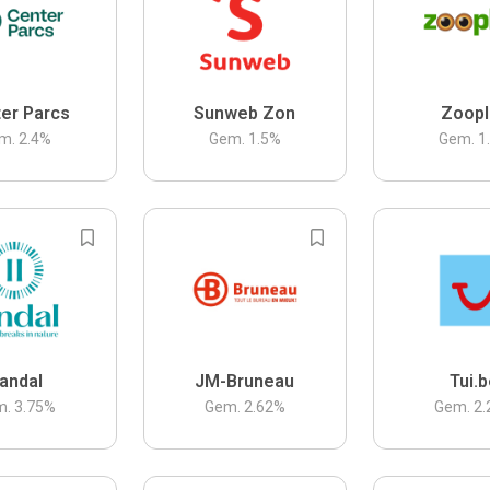
er Parcs
Sunweb Zon
Zoopl
m.
2.4
%
Gem.
1.5
%
Gem.
1
andal
JM-Bruneau
Tui.
m.
3.75
%
Gem.
2.62
%
Gem.
2.