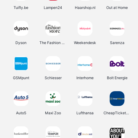
Tuifly.be
Lampen24
Haarshop.nl
Out at Home
Dyson
The Fashion Store
Weekendesk
Sarenza
GSMpunt
Schiesser
Interhome
Bolt Energie
Auto5
Maxi Zoo
Lufthansa
CheapTickets.be