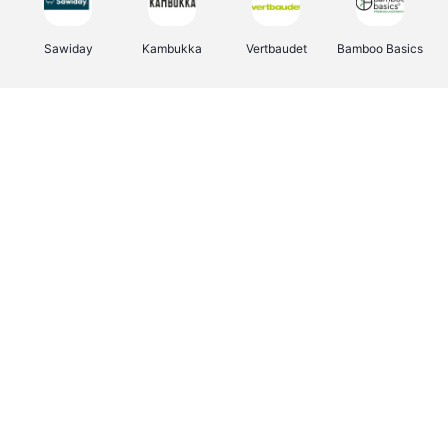
Sawiday
Kambukka
Vertbaudet
Bamboo Basics
Viator
Deurklinkenshop
Samsonite
OTTO Office
Energie.be
Groepen.be
Name It
Albelli.be
Joybuy
Borgerhoff & Lamberigts
Myprotein
JBL