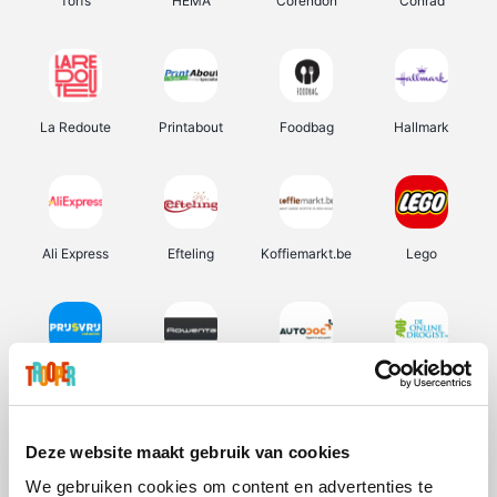
Torfs
HEMA
Corendon
Conrad
La Redoute
Printabout
Foodbag
Hallmark
Ali Express
Efteling
Koffiemarkt.be
Lego
Prijsvrij
Rowenta
Autodoc
De Online Drogist
Deze website maakt gebruik van cookies
We gebruiken cookies om content en advertenties te