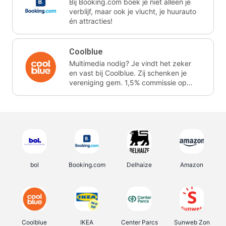
Bij Booking.com boek je niet alleen je
verblijf, maar ook je vlucht, je huurauto
én attracties!
Coolblue
Multimedia nodig? Je vindt het zeker
en vast bij Coolblue. Zij schenken je
vereniging gem. 1,5% commissie op
jouw aankoop.
bol
Booking.com
Delhaize
Amazon
Coolblue
IKEA
Center Parcs
Sunweb Zon