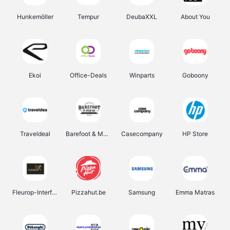
Hunkemöller
Tempur
DeubaXXL
About You
Ekoi
Office-Deals
Winparts
Goboony
Traveldeal
Barefoot & More
Casecompany
HP Store
Fleurop-Interflora
Pizzahut.be
Samsung
Emma Matras