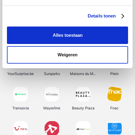
Shein
Get Your Guide
Bergfreunde
Pazzox
Details tonen
Alles toestaan
Smartwatchbanden
Manutan
Wijnbeurs.be
HBM Machines
Weigeren
YourSurprise.be
Sunparks
Maisons du Monde
Plein
Transavia
Mayerline
Beauty Plaza
Fnac