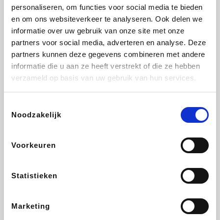
Vidaxl
Plopsa
Lampenlicht.be
Adidas
personaliseren, om functies voor social media te bieden
en om ons websiteverkeer te analyseren. Ook delen we
informatie over uw gebruik van onze site met onze
partners voor social media, adverteren en analyse. Deze
partners kunnen deze gegevens combineren met andere
Hotels.com
All Accor
Brussels Airlines
Medpets.be
informatie die u aan ze heeft verstrekt of die ze hebben
verzameld op basis van uw gebruik van hun services.
Toestemmingsselectie
Noodzakelijk
DectDirect
Wijnvoordeel.be
Wondr.Care
ZEB
Voorkeuren
Disneyland Paris
EuroGifts
Ibood
SupraBazar
Statistieken
Marketing