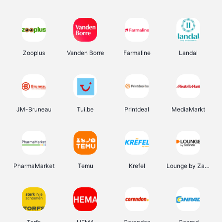
Zooplus
Vanden Borre
Farmaline
Landal
JM-Bruneau
Tui.be
Printdeal
MediaMarkt
PharmaMarket
Temu
Krefel
Lounge by Zalando