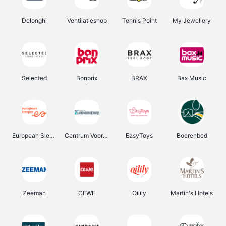
Delonghi
Ventilatieshop
Tennis Point
My Jewellery
Selected
Bonprix
BRAX
Bax Music
European Sleeper
Centrum Voor Avondonderwijs
EasyToys
Boerenbed
Zeeman
CEWE
Oilily
Martin's Hotels