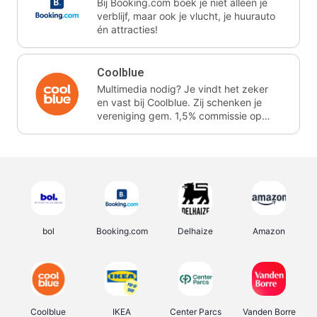
Bij Booking.com boek je niet alleen je
verblijf, maar ook je vlucht, je huurauto
én attracties!
Coolblue
Multimedia nodig? Je vindt het zeker
en vast bij Coolblue. Zij schenken je
vereniging gem. 1,5% commissie op
jouw aankoop.
bol
Booking.com
Delhaize
Amazon
Coolblue
IKEA
Center Parcs
Vanden Borre