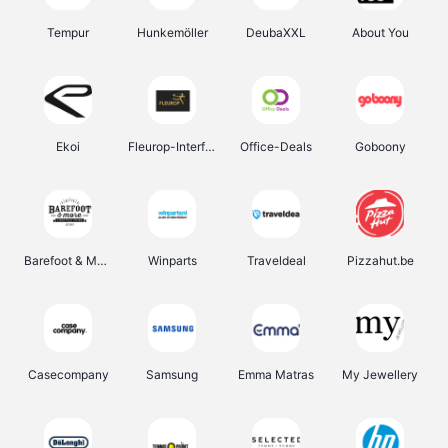
Tempur
Hunkemöller
DeubaXXL
About You
Ekoi
Fleurop-Interflora
Office-Deals
Goboony
Barefoot & More
Winparts
Traveldeal
Pizzahut.be
Casecompany
Samsung
Emma Matras
My Jewellery