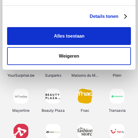
Bergfreunde
Shein
Pazzox
Manutan
Details tonen
Alles toestaan
Smartwatchbanden
Wijnbeurs.be
Get Your Guide
HBM Machines
Weigeren
YourSurprise.be
Sunparks
Maisons du Monde
Plein
Mayerline
Beauty Plaza
Fnac
Transavia