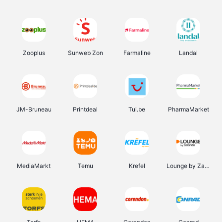
Zooplus
Sunweb Zon
Farmaline
Landal
JM-Bruneau
Printdeal
Tui.be
PharmaMarket
MediaMarkt
Temu
Krefel
Lounge by Zalando