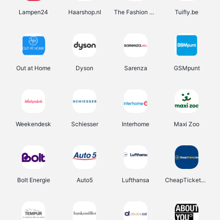
Lampen24
Haarshop.nl
The Fashion Store
Tuifly.be
Out at Home
Dyson
Sarenza
GSMpunt
Weekendesk
Schiesser
Interhome
Maxi Zoo
Bolt Energie
Auto5
Lufthansa
CheapTickets.be