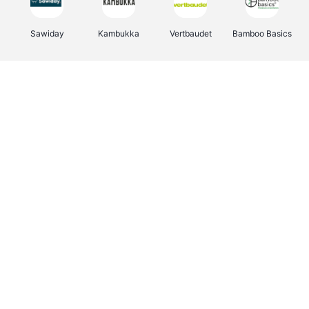
Sawiday
Kambukka
Vertbaudet
Bamboo Basics
Viator
Deurklinkenshop
Samsonite
Joybuy
OTTO Office
Energie.be
Groepen.be
Name It
Borgerhoff & Lamberigts
Myprotein
Albelli.be
JBL