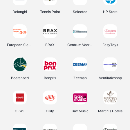
Delonghi
Tennis Point
Selected
HP Store
European Sleeper
BRAX
Centrum Voor Avondonderwijs
EasyToys
Boerenbed
Bonprix
Zeeman
Ventilatieshop
CEWE
Oilily
Bax Music
Martin's Hotels