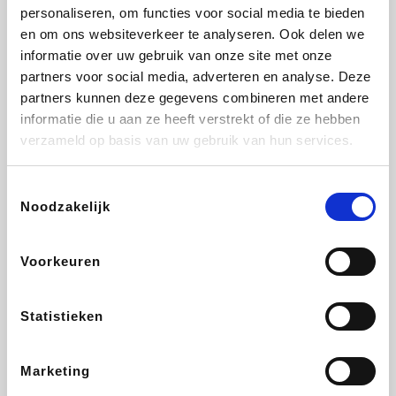
Vidaxl
Lampenlicht.be
Plopsa
Brussels Airlines
personaliseren, om functies voor social media te bieden
en om ons websiteverkeer te analyseren. Ook delen we
informatie over uw gebruik van onze site met onze
partners voor social media, adverteren en analyse. Deze
partners kunnen deze gegevens combineren met andere
All Accor
Adidas
Hotels.com
Medpets.be
informatie die u aan ze heeft verstrekt of die ze hebben
verzameld op basis van uw gebruik van hun services.
Toestemmingsselectie
Noodzakelijk
DectDirect
ZEB
Wondr.Care
Disneyland Paris
Voorkeuren
Ibood
EuroGifts
Wijnvoordeel.be
SupraBazar
Statistieken
Marketing