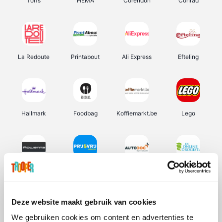
Torfs
HEMA
Corendon
Conrad
La Redoute
Printabout
Ali Express
Efteling
Hallmark
Foodbag
Koffiemarkt.be
Lego
Rowenta
Prijsvrij
Autodoc
De Online Drogist
Deze website maakt gebruik van cookies
We gebruiken cookies om content en advertenties te