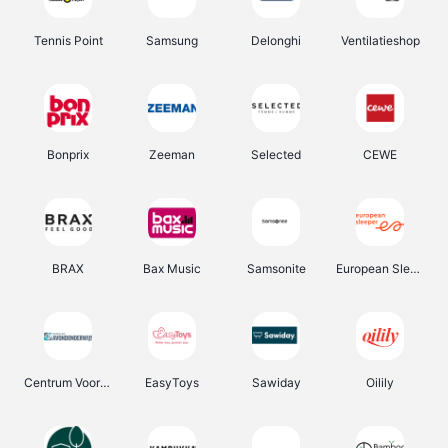
Tennis Point
Samsung
Delonghi
Ventilatieshop
Bonprix
Zeeman
Selected
CEWE
BRAX
Bax Music
Samsonite
European Sleeper
Centrum Voor Avondonderwijs
EasyToys
Sawiday
Oilily