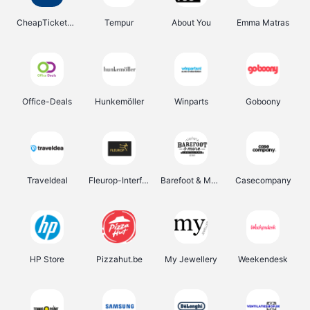
CheapTickets.be
Tempur
About You
Emma Matras
Office-Deals
Hunkemöller
Winparts
Goboony
Traveldeal
Fleurop-Interflora
Barefoot & More
Casecompany
HP Store
Pizzahut.be
My Jewellery
Weekendesk