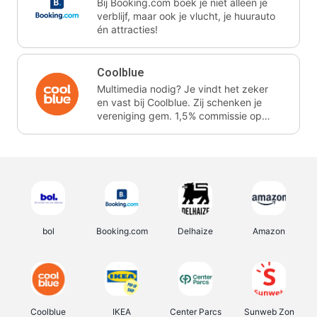
Bij Booking.com boek je niet alleen je
verblijf, maar ook je vlucht, je huurauto
én attracties!
Coolblue
Multimedia nodig? Je vindt het zeker
en vast bij Coolblue. Zij schenken je
vereniging gem. 1,5% commissie op
jouw aankoop.
bol
Booking.com
Delhaize
Amazon
Coolblue
IKEA
Center Parcs
Sunweb Zon