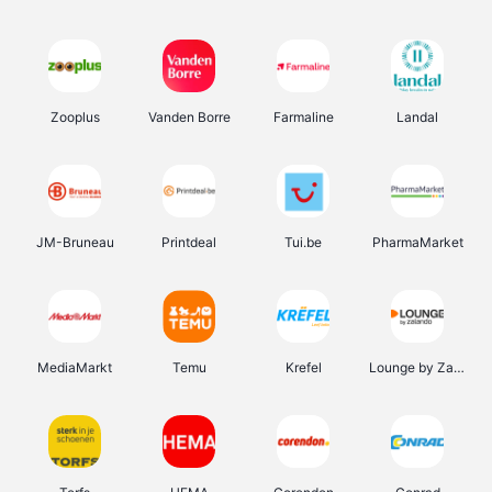
Zooplus
Vanden Borre
Farmaline
Landal
JM-Bruneau
Printdeal
Tui.be
PharmaMarket
MediaMarkt
Temu
Krefel
Lounge by Zalando