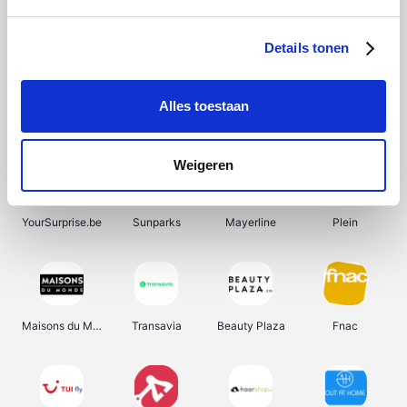
Shein
Bergfreunde
SupraBazar
Smartwatchbanden
Details tonen
Alles toestaan
Manutan
Pazzox
Wijnbeurs.be
HBM Machines
Weigeren
YourSurprise.be
Sunparks
Mayerline
Plein
Maisons du Monde
Transavia
Beauty Plaza
Fnac