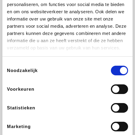
Lampenlicht.be
De Online Drogist
Hotels.com
Adidas
personaliseren, om functies voor social media te bieden
en om ons websiteverkeer te analyseren. Ook delen we
informatie over uw gebruik van onze site met onze
partners voor social media, adverteren en analyse. Deze
partners kunnen deze gegevens combineren met andere
Plopsa
DectDirect
Medpets.be
All Accor
informatie die u aan ze heeft verstrekt of die ze hebben
verzameld op basis van uw gebruik van hun services.
Toestemmingsselectie
Noodzakelijk
Brussels Airlines
Wondr.Care
Wijnvoordeel.be
Disneyland Paris
Voorkeuren
EuroGifts
ZEB
Ibood
Get Your Guide
Statistieken
Marketing