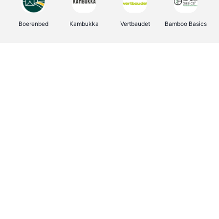
Boerenbed
Kambukka
Vertbaudet
Bamboo Basics
Viator
Deurklinkenshop
Joybuy
OTTO Office
Groepen.be
Shop like you Give A Damn
Expedia.be
Borgerhoff & Lamberigts
Myprotein
Albelli.be
Martin's Hotels
Name It