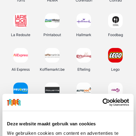
Torfs
HEMA
Corendon
Conrad
La Redoute
Printabout
Hallmark
Foodbag
Ali Express
Koffiemarkt.be
Efteling
Lego
Prijsvrij
Rowenta
Autodoc
Vidaxl
Deze website maakt gebruik van cookies
We gebruiken cookies om content en advertenties te