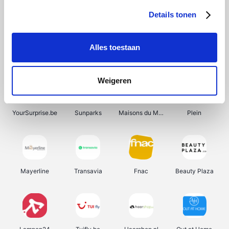
Details tonen
Alles toestaan
Manutan
Get Your Guide
Wijnbeurs.be
HBM Machines
Weigeren
YourSurprise.be
Sunparks
Maisons du Monde
Plein
Mayerline
Transavia
Fnac
Beauty Plaza