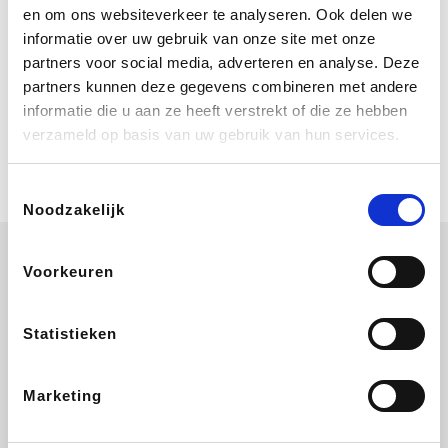
Bij Booking.com boek je niet alleen je
en om ons websiteverkeer te analyseren. Ook delen we
verblijf, maar ook je vlucht, je huurauto
informatie over uw gebruik van onze site met onze
én attracties!
partners voor social media, adverteren en analyse. Deze
partners kunnen deze gegevens combineren met andere
Coolblue
informatie die u aan ze heeft verstrekt of die ze hebben
Multimedia nodig? Je vindt het zeker
verzameld op basis van uw gebruik van hun services.
en vast bij Coolblue. Zij schenken je
vereniging gem. 1,5% commissie op
jouw aankoop.
Toestemmingsselectie
Noodzakelijk
Voorkeuren
Wijnvoordeel.be
EuroGifts
Ibood
SupraBazar
Statistieken
Marketing
Shein
Bergfreunde
Pazzox
Smartwatchbanden