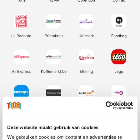
Torfs
HEMA
Corendon
Conrad
La Redoute
Printabout
Hallmark
Foodbag
Ali Express
Koffiemarkt.be
Efteling
Lego
Prijsvrij
Rowenta
Autodoc
Vidaxl
Deze website maakt gebruik van cookies
We gebruiken cookies om content en advertenties te