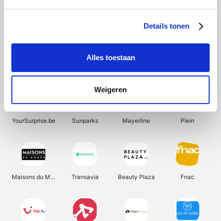
Shein
Bergfreunde
SupraBazar
Smartwatchbanden
Details tonen
Alles toestaan
Manutan
Pazzox
Wijnbeurs.be
HBM Machines
Weigeren
YourSurprise.be
Sunparks
Mayerline
Plein
Maisons du Monde
Transavia
Beauty Plaza
Fnac