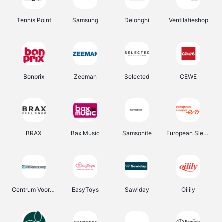
Tennis Point
Samsung
Delonghi
Ventilatieshop
Bonprix
Zeeman
Selected
CEWE
BRAX
Bax Music
Samsonite
European Sleeper
Centrum Voor Avondonderwijs
EasyToys
Sawiday
Oilily