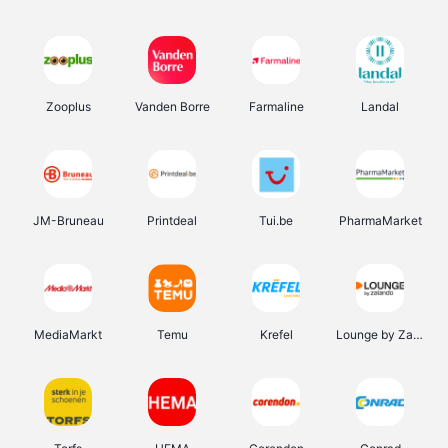
Zooplus
Vanden Borre
Farmaline
Landal
JM-Bruneau
Printdeal
Tui.be
PharmaMarket
MediaMarkt
Temu
Krefel
Lounge by Zalando