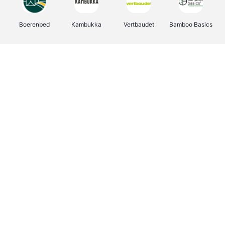
Boerenbed
Kambukka
Vertbaudet
Bamboo Basics
Viator
Deurklinkenshop
Joybuy
OTTO Office
Groepen.be
Shop like you Give A Damn
Expedia.be
Borgerhoff & Lamberigts
Myprotein
Albelli.be
Martin's Hotels
Name It