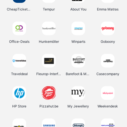
CheapTickets.be
Tempur
About You
Emma Matras
Office-Deals
Hunkemöller
Winparts
Goboony
Traveldeal
Fleurop-Interflora
Barefoot & More
Casecompany
HP Store
Pizzahut.be
My Jewellery
Weekendesk