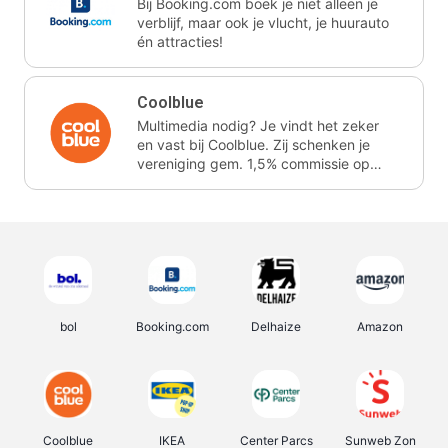
Bij Booking.com boek je niet alleen je
verblijf, maar ook je vlucht, je huurauto
én attracties!
Coolblue
Multimedia nodig? Je vindt het zeker
en vast bij Coolblue. Zij schenken je
vereniging gem. 1,5% commissie op
jouw aankoop.
bol
Booking.com
Delhaize
Amazon
Coolblue
IKEA
Center Parcs
Sunweb Zon