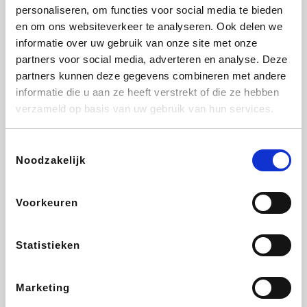
Lampenlicht.be
De Online Drogist
Hotels.com
Adidas
personaliseren, om functies voor social media te bieden
en om ons websiteverkeer te analyseren. Ook delen we
informatie over uw gebruik van onze site met onze
partners voor social media, adverteren en analyse. Deze
partners kunnen deze gegevens combineren met andere
Plopsa
DectDirect
Medpets.be
All Accor
informatie die u aan ze heeft verstrekt of die ze hebben
verzameld op basis van uw gebruik van hun services.
Toestemmingsselectie
Noodzakelijk
Brussels Airlines
Wondr.Care
Wijnvoordeel.be
Disneyland Paris
Voorkeuren
EuroGifts
ZEB
Ibood
Get Your Guide
Statistieken
Marketing