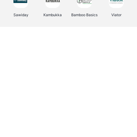
Sawiday
Kambukka
Bamboo Basics
Viator
Deurklinkenshop
Samsonite
Vertbaudet
OTTO Office
Energie.be
Joybuy
Groepen.be
Name It
Albelli.be
Borgerhoff & Lamberigts
Myprotein
JBL