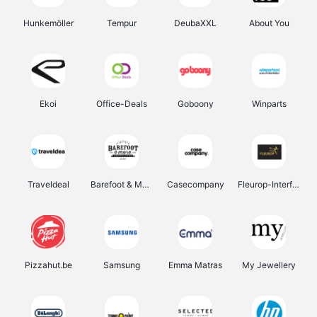
Hunkemöller
Tempur
DeubaXXL
About You
Ekoi
Office-Deals
Goboony
Winparts
Traveldeal
Barefoot & More
Casecompany
Fleurop-Interflora
Pizzahut.be
Samsung
Emma Matras
My Jewellery