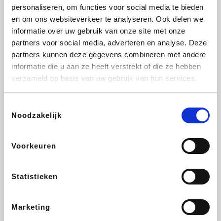
Vidaxl
Lampenlicht.be
Plopsa
Adidas
personaliseren, om functies voor social media te bieden
en om ons websiteverkeer te analyseren. Ook delen we
informatie over uw gebruik van onze site met onze
partners voor social media, adverteren en analyse. Deze
partners kunnen deze gegevens combineren met andere
Hotels.com
All Accor
Medpets.be
Brussels Airlines
informatie die u aan ze heeft verstrekt of die ze hebben
verzameld op basis van uw gebruik van hun services.
Toestemmingsselectie
Noodzakelijk
DectDirect
ZEB
Wondr.Care
Disneyland Paris
Voorkeuren
Wijnvoordeel.be
EuroGifts
Ibood
SupraBazar
Statistieken
Marketing