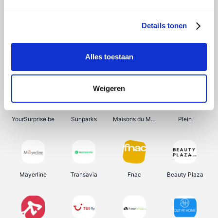
Shein
Bergfreunde
Pazzox
Smartwatchbanden
Details tonen
Alles toestaan
Manutan
Get Your Guide
Wijnbeurs.be
HBM Machines
Weigeren
YourSurprise.be
Sunparks
Maisons du Monde
Plein
Mayerline
Transavia
Fnac
Beauty Plaza