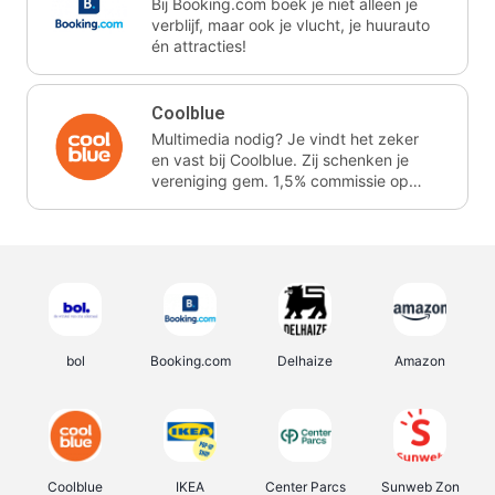
Bij Booking.com boek je niet alleen je
verblijf, maar ook je vlucht, je huurauto
én attracties!
Coolblue
Multimedia nodig? Je vindt het zeker
en vast bij Coolblue. Zij schenken je
vereniging gem. 1,5% commissie op
jouw aankoop.
bol
Booking.com
Delhaize
Amazon
Coolblue
IKEA
Center Parcs
Sunweb Zon