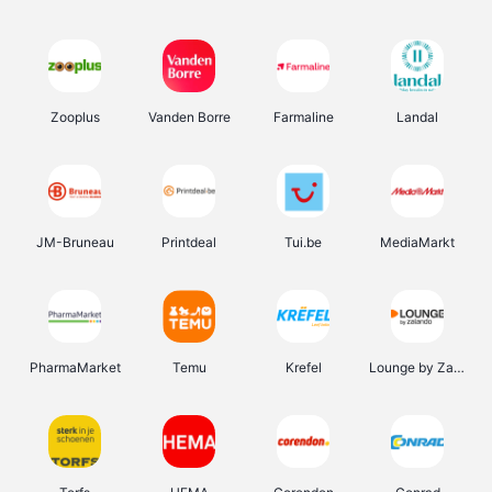
Zooplus
Vanden Borre
Farmaline
Landal
JM-Bruneau
Printdeal
Tui.be
MediaMarkt
PharmaMarket
Temu
Krefel
Lounge by Zalando