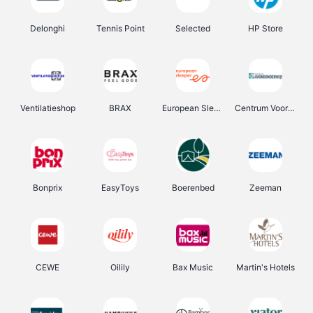
Delonghi
Tennis Point
Selected
HP Store
Ventilatieshop
BRAX
European Sleeper
Centrum Voor Avondonderwijs
Bonprix
EasyToys
Boerenbed
Zeeman
CEWE
Oilily
Bax Music
Martin's Hotels