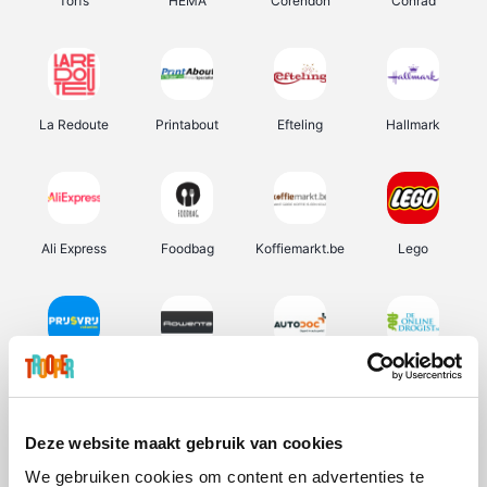
Torfs
HEMA
Corendon
Conrad
La Redoute
Printabout
Efteling
Hallmark
Ali Express
Foodbag
Koffiemarkt.be
Lego
Prijsvrij
Rowenta
Autodoc
De Online Drogist
Deze website maakt gebruik van cookies
We gebruiken cookies om content en advertenties te