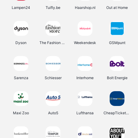
Lampen24
Tuifly.be
Haarshop.nl
Out at Home
Dyson
The Fashion Store
Weekendesk
GSMpunt
Sarenza
Schiesser
Interhome
Bolt Energie
Maxi Zoo
Auto5
Lufthansa
CheapTickets.be