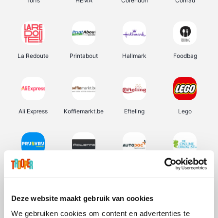
Torfs
HEMA
Corendon
Conrad
La Redoute
Printabout
Hallmark
Foodbag
Ali Express
Koffiemarkt.be
Efteling
Lego
Prijsvrij
Rowenta
Autodoc
De Online Drogist
Deze website maakt gebruik van cookies
We gebruiken cookies om content en advertenties te