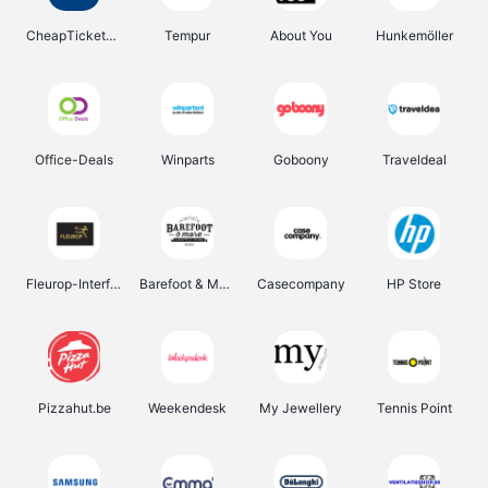
CheapTickets.be
Tempur
About You
Hunkemöller
Office-Deals
Winparts
Goboony
Traveldeal
Fleurop-Interflora
Barefoot & More
Casecompany
HP Store
Pizzahut.be
Weekendesk
My Jewellery
Tennis Point