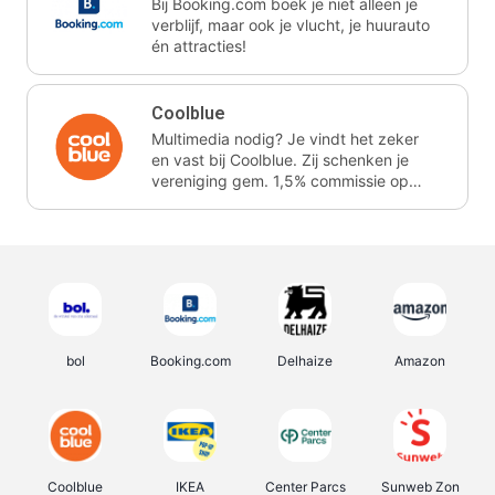
Bij Booking.com boek je niet alleen je
verblijf, maar ook je vlucht, je huurauto
én attracties!
Coolblue
Multimedia nodig? Je vindt het zeker
en vast bij Coolblue. Zij schenken je
vereniging gem. 1,5% commissie op
jouw aankoop.
bol
Booking.com
Delhaize
Amazon
Coolblue
IKEA
Center Parcs
Sunweb Zon