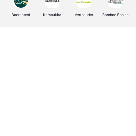
Boerenbed
Kambukka
Vertbaudet
Bamboo Basics
Viator
Deurklinkenshop
Joybuy
OTTO Office
Energie.be
Groepen.be
Name It
Shop like you Give A Damn
Expedia.be
Borgerhoff & Lamberigts
Myprotein
Albelli.be