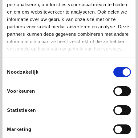
Vidaxl
Lampenlicht.be
Adidas
Hotels.com
personaliseren, om functies voor social media te bieden
en om ons websiteverkeer te analyseren. Ook delen we
informatie over uw gebruik van onze site met onze
partners voor social media, adverteren en analyse. Deze
partners kunnen deze gegevens combineren met andere
Plopsa
DectDirect
Medpets.be
All Accor
informatie die u aan ze heeft verstrekt of die ze hebben
verzameld op basis van uw gebruik van hun services.
Toestemmingsselectie
Noodzakelijk
Brussels Airlines
Wondr.Care
Wijnvoordeel.be
Disneyland Paris
Voorkeuren
ZEB
EuroGifts
Ibood
Get Your Guide
Statistieken
Marketing