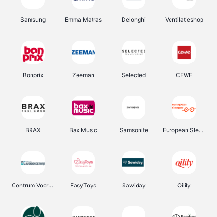
Samsung
Emma Matras
Delonghi
Ventilatieshop
Bonprix
Zeeman
Selected
CEWE
BRAX
Bax Music
Samsonite
European Sleeper
Centrum Voor Avondonderwijs
EasyToys
Sawiday
Oilily