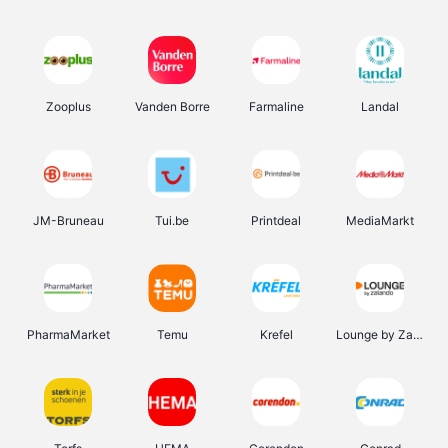
Zooplus
Vanden Borre
Farmaline
Landal
JM-Bruneau
Tui.be
Printdeal
MediaMarkt
PharmaMarket
Temu
Krefel
Lounge by Zalando