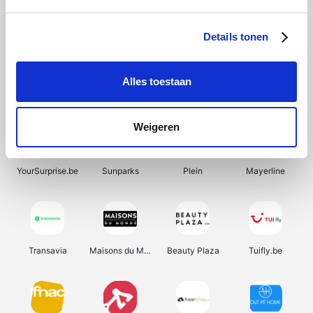
SupraBazar
Shein
Bergfreunde
Smartwatchbanden
Details tonen
Alles toestaan
Manutan
Pazzox
Wijnbeurs.be
HBM Machines
Weigeren
YourSurprise.be
Sunparks
Plein
Mayerline
Transavia
Maisons du Monde
Beauty Plaza
Tuifly.be