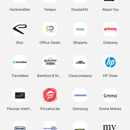
Hunkemöller
Tempur
DeubaXXL
About You
Ekoi
Office-Deals
Winparts
Goboony
Traveldeal
Barefoot & More
Casecompany
HP Store
Fleurop-Interflora
Pizzahut.be
Samsung
Emma Matras