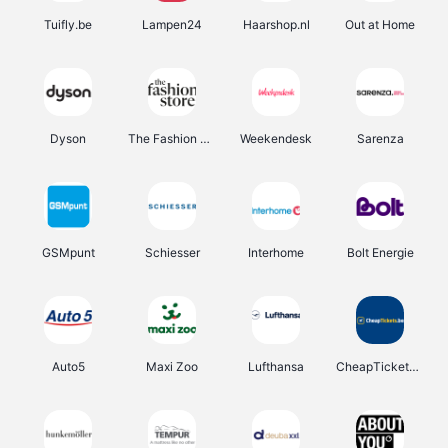
Tuifly.be
Lampen24
Haarshop.nl
Out at Home
Dyson
The Fashion Store
Weekendesk
Sarenza
GSMpunt
Schiesser
Interhome
Bolt Energie
Auto5
Maxi Zoo
Lufthansa
CheapTickets.be