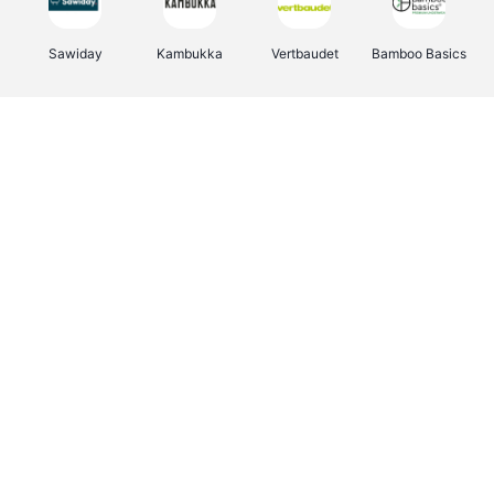
Sawiday
Kambukka
Vertbaudet
Bamboo Basics
Viator
Deurklinkenshop
Samsonite
OTTO Office
Energie.be
Groepen.be
Name It
Albelli.be
Joybuy
Borgerhoff & Lamberigts
Myprotein
JBL