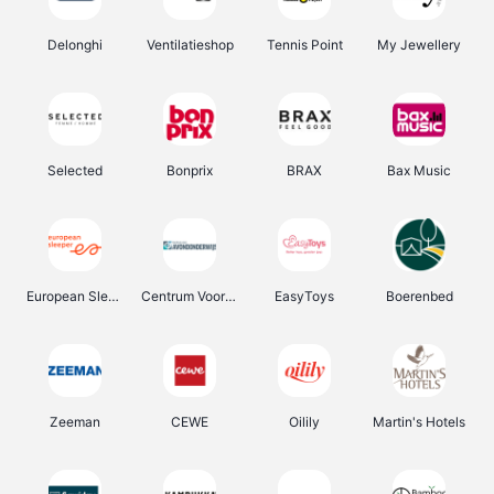
Delonghi
Ventilatieshop
Tennis Point
My Jewellery
Selected
Bonprix
BRAX
Bax Music
European Sleeper
Centrum Voor Avondonderwijs
EasyToys
Boerenbed
Zeeman
CEWE
Oilily
Martin's Hotels