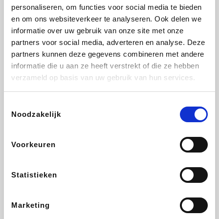
Vidaxl
Plopsa
Lampenlicht.be
Adidas
personaliseren, om functies voor social media te bieden
en om ons websiteverkeer te analyseren. Ook delen we
informatie over uw gebruik van onze site met onze
partners voor social media, adverteren en analyse. Deze
partners kunnen deze gegevens combineren met andere
Hotels.com
All Accor
Brussels Airlines
Medpets.be
informatie die u aan ze heeft verstrekt of die ze hebben
verzameld op basis van uw gebruik van hun services.
Toestemmingsselectie
Noodzakelijk
DectDirect
Wijnvoordeel.be
Wondr.Care
ZEB
Voorkeuren
Disneyland Paris
EuroGifts
Ibood
SupraBazar
Statistieken
Marketing