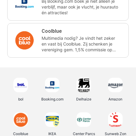
Bij Booking.com boek je niet alleen je
verblijf, maar ook je vlucht, je huurauto
én attracties!
Coolblue
Multimedia nodig? Je vindt het zeker
en vast bij Coolblue. Zij schenken je
vereniging gem. 1,5% commissie op
jouw aankoop.
bol
Booking.com
Delhaize
Amazon
Coolblue
IKEA
Center Parcs
Sunweb Zon