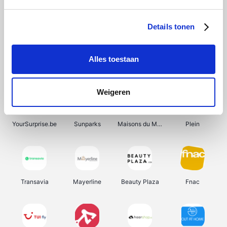
Shein
Get Your Guide
Bergfreunde
Pazzox
Details tonen
Alles toestaan
Smartwatchbanden
Manutan
Wijnbeurs.be
HBM Machines
Weigeren
YourSurprise.be
Sunparks
Maisons du Monde
Plein
Transavia
Mayerline
Beauty Plaza
Fnac