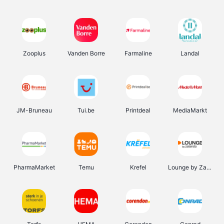
Zooplus
Vanden Borre
Farmaline
Landal
JM-Bruneau
Tui.be
Printdeal
MediaMarkt
PharmaMarket
Temu
Krefel
Lounge by Zalando