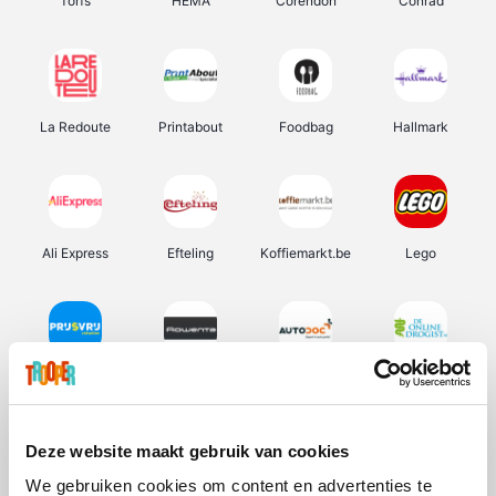
Torfs
HEMA
Corendon
Conrad
La Redoute
Printabout
Foodbag
Hallmark
Ali Express
Efteling
Koffiemarkt.be
Lego
Prijsvrij
Rowenta
Autodoc
De Online Drogist
Deze website maakt gebruik van cookies
We gebruiken cookies om content en advertenties te