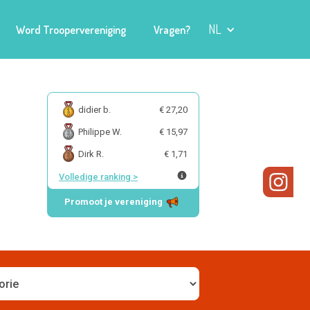
NL
Word Troopervereniging
Vragen?
didier b.
€ 27,20
Philippe W.
€ 15,97
Dirk R.
€ 1,71
Volledige ranking
>
Promoot je vereniging