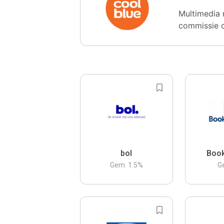
Multimedia 
commissie 
bol
Boo
Gem.
1.5
%
G