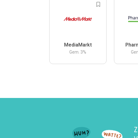
MediaMarkt
Phar
Gem.
3
%
Ge
Z