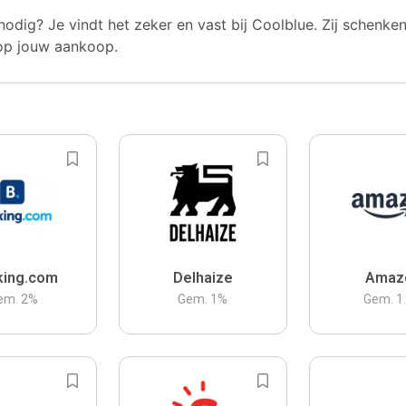
nodig? Je vindt het zeker en vast bij Coolblue. Zij schenke
op jouw aankoop.
king.com
Delhaize
Amaz
em.
2
%
Gem.
1
%
Gem.
1