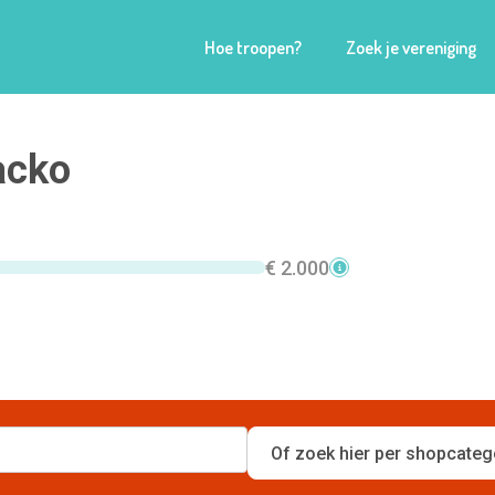
Hoe troopen?
Zoek je vereniging
acko
€ 2.000