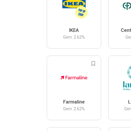
IKEA
Cent
Gem.
2.62
%
Ge
Farmaline
L
Gem.
2.62
%
Ge