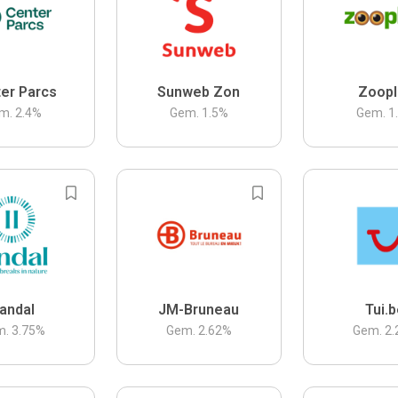
er Parcs
Sunweb Zon
Zoopl
m.
2.4
%
Gem.
1.5
%
Gem.
1
andal
JM-Bruneau
Tui.
m.
3.75
%
Gem.
2.62
%
Gem.
2.