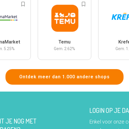
maMarket
Temu
Kref
m.
5.25
%
Gem.
2.62
%
Gem.
1
Ontdek meer dan 1.000 andere shops
LOGIN OP JE 
IT JE NOG MET
Enkel voor onze 