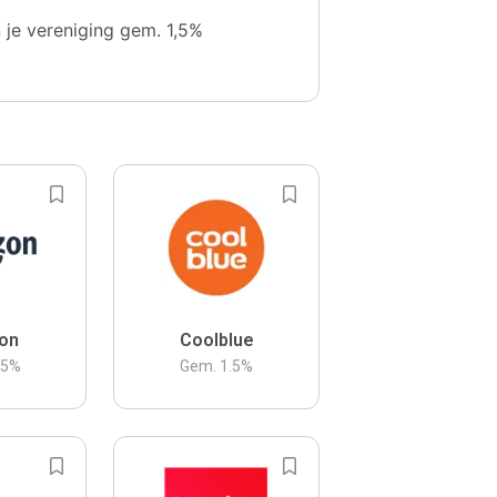
n je vereniging gem. 1,5%
on
Coolblue
.5
%
Gem.
1.5
%