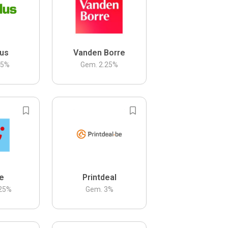
us
Vanden Borre
.5
%
Gem.
2.25
%
be
Printdeal
25
%
Gem.
3
%