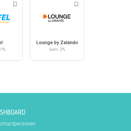
el
Lounge by Zalando
.1
%
Gem.
2
%
DASHBOARD
contactpersonen