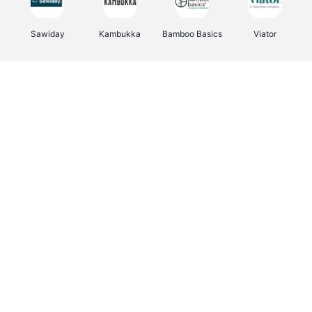
Sawiday
Kambukka
Bamboo Basics
Viator
Deurklinkenshop
Samsonite
Vertbaudet
OTTO Office
Energie.be
Joybuy
Groepen.be
Name It
Albelli.be
Borgerhoff & Lamberigts
Myprotein
JBL