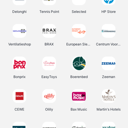
Delonghi
Tennis Point
Selected
HP Store
Ventilatieshop
BRAX
European Sleeper
Centrum Voor Avondonderwijs
Bonprix
EasyToys
Boerenbed
Zeeman
CEWE
Oilily
Bax Music
Martin's Hotels