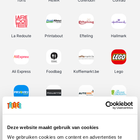
Torfs
HEMA
Corendon
Conrad
La Redoute
Printabout
Efteling
Hallmark
Ali Express
Foodbag
Koffiemarkt.be
Lego
Prijsvrij
Rowenta
Autodoc
De Online Drogist
Deze website maakt gebruik van cookies
We gebruiken cookies om content en advertenties te