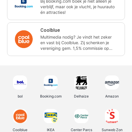
Bij Booking.com boek je niet alleen je
verblijf, maar ook je vlucht, je huurauto
én attracties!
Coolblue
Multimedia nodig? Je vindt het zeker
en vast bij Coolblue. Zij schenken je
vereniging gem. 1,5% commissie op
jouw aankoop.
bol
Booking.com
Delhaize
Amazon
Coolblue
IKEA
Center Parcs
Sunweb Zon