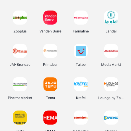
Zooplus
Vanden Borre
Farmaline
Landal
JM-Bruneau
Printdeal
Tui.be
MediaMarkt
PharmaMarket
Temu
Krefel
Lounge by Zalando