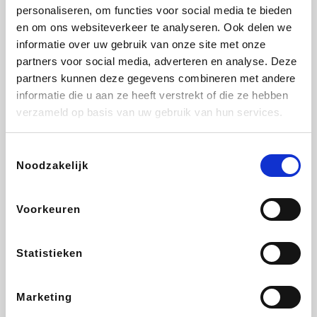
Vidaxl
Lampenlicht.be
Plopsa
Adidas
personaliseren, om functies voor social media te bieden
en om ons websiteverkeer te analyseren. Ook delen we
informatie over uw gebruik van onze site met onze
partners voor social media, adverteren en analyse. Deze
partners kunnen deze gegevens combineren met andere
Hotels.com
All Accor
Medpets.be
Brussels Airlines
informatie die u aan ze heeft verstrekt of die ze hebben
verzameld op basis van uw gebruik van hun services.
Toestemmingsselectie
Noodzakelijk
DectDirect
ZEB
Wondr.Care
Disneyland Paris
Voorkeuren
Wijnvoordeel.be
EuroGifts
Ibood
SupraBazar
Statistieken
Marketing