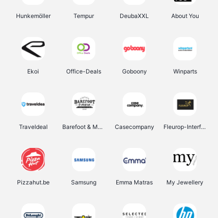
Hunkemöller
Tempur
DeubaXXL
About You
Ekoi
Office-Deals
Goboony
Winparts
Traveldeal
Barefoot & More
Casecompany
Fleurop-Interflora
Pizzahut.be
Samsung
Emma Matras
My Jewellery