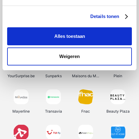
Shein
Bergfreunde
Pazzox
Smartwatchbanden
Details tonen
Alles toestaan
Manutan
Get Your Guide
Wijnbeurs.be
HBM Machines
Weigeren
YourSurprise.be
Sunparks
Maisons du Monde
Plein
Mayerline
Transavia
Fnac
Beauty Plaza