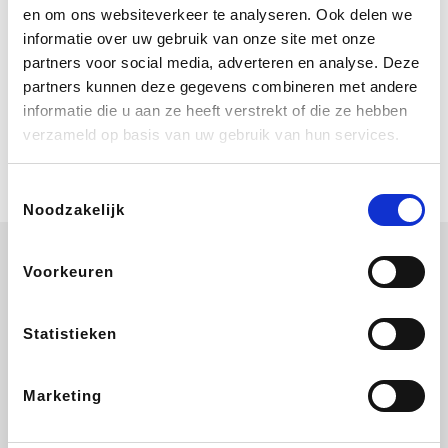
Bij Booking.com boek je niet alleen je
en om ons websiteverkeer te analyseren. Ook delen we
verblijf, maar ook je vlucht, je huurauto
informatie over uw gebruik van onze site met onze
én attracties!
partners voor social media, adverteren en analyse. Deze
partners kunnen deze gegevens combineren met andere
Coolblue
informatie die u aan ze heeft verstrekt of die ze hebben
Multimedia nodig? Je vindt het zeker
verzameld op basis van uw gebruik van hun services.
en vast bij Coolblue. Zij schenken je
vereniging gem. 1,5% commissie op
jouw aankoop.
Toestemmingsselectie
Noodzakelijk
Voorkeuren
Disneyland Paris
EuroGifts
Ibood
SupraBazar
Statistieken
Marketing
Shein
Get Your Guide
Bergfreunde
Pazzox