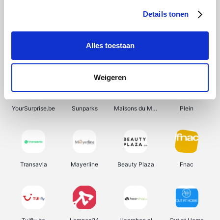
Details tonen
Alles toestaan
Smartwatchbanden
Manutan
Wijnbeurs.be
HBM Machines
Weigeren
YourSurprise.be
Sunparks
Maisons du Monde
Plein
Transavia
Mayerline
Beauty Plaza
Fnac