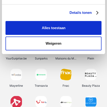
Shein
Bergfreunde
Pazzox
Smartwatchbanden
Details tonen
Alles toestaan
Manutan
Get Your Guide
Wijnbeurs.be
HBM Machines
Weigeren
YourSurprise.be
Sunparks
Maisons du Monde
Plein
Mayerline
Transavia
Fnac
Beauty Plaza