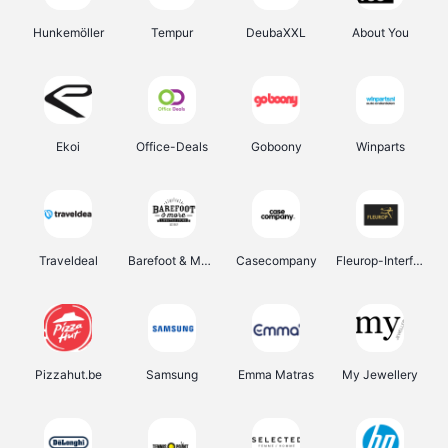
Hunkemöller
Tempur
DeubaXXL
About You
Ekoi
Office-Deals
Goboony
Winparts
Traveldeal
Barefoot & More
Casecompany
Fleurop-Interflora
Pizzahut.be
Samsung
Emma Matras
My Jewellery