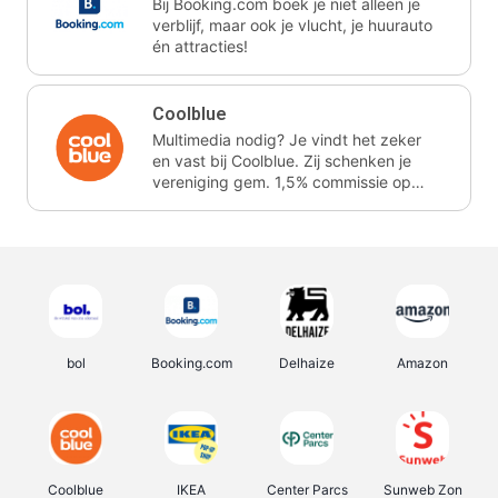
Bij Booking.com boek je niet alleen je
verblijf, maar ook je vlucht, je huurauto
én attracties!
Coolblue
Multimedia nodig? Je vindt het zeker
en vast bij Coolblue. Zij schenken je
vereniging gem. 1,5% commissie op
jouw aankoop.
bol
Booking.com
Delhaize
Amazon
Coolblue
IKEA
Center Parcs
Sunweb Zon