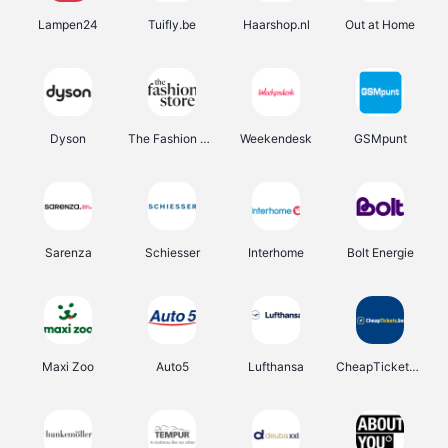
Lampen24
Tuifly.be
Haarshop.nl
Out at Home
Dyson
The Fashion Store
Weekendesk
GSMpunt
Sarenza
Schiesser
Interhome
Bolt Energie
Maxi Zoo
Auto5
Lufthansa
CheapTickets.be