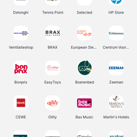
Delonghi
Tennis Point
Selected
HP Store
Ventilatieshop
BRAX
European Sleeper
Centrum Voor Avondonderwijs
Bonprix
EasyToys
Boerenbed
Zeeman
CEWE
Oilily
Bax Music
Martin's Hotels