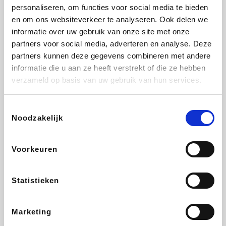
Vidaxl
Lampenlicht.be
Plopsa
Adidas
personaliseren, om functies voor social media te bieden
en om ons websiteverkeer te analyseren. Ook delen we
informatie over uw gebruik van onze site met onze
partners voor social media, adverteren en analyse. Deze
partners kunnen deze gegevens combineren met andere
Hotels.com
All Accor
Medpets.be
Brussels Airlines
informatie die u aan ze heeft verstrekt of die ze hebben
verzameld op basis van uw gebruik van hun services.
Toestemmingsselectie
Noodzakelijk
DectDirect
ZEB
Wondr.Care
Disneyland Paris
Voorkeuren
Wijnvoordeel.be
EuroGifts
Ibood
SupraBazar
Statistieken
Marketing