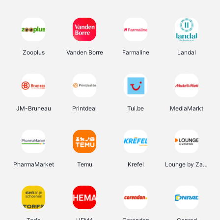
Zooplus
Vanden Borre
Farmaline
Landal
JM-Bruneau
Printdeal
Tui.be
MediaMarkt
PharmaMarket
Temu
Krefel
Lounge by Zalando