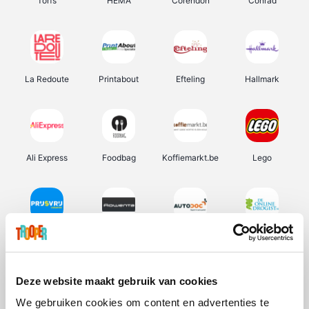
Torfs
HEMA
Corendon
Conrad
La Redoute
Printabout
Efteling
Hallmark
Ali Express
Foodbag
Koffiemarkt.be
Lego
Prijsvrij
Rowenta
Autodoc
De Online Drogist
Deze website maakt gebruik van cookies
We gebruiken cookies om content en advertenties te