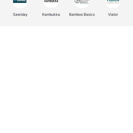
Sawiday
Kambukka
Bamboo Basics
Viator
Deurklinkenshop
Samsonite
Vertbaudet
OTTO Office
Energie.be
Joybuy
Groepen.be
Name It
Albelli.be
Borgerhoff & Lamberigts
Myprotein
JBL