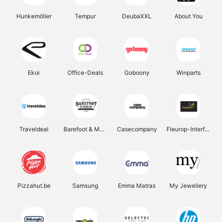
Hunkemöller
Tempur
DeubaXXL
About You
Ekoi
Office-Deals
Goboony
Winparts
Traveldeal
Barefoot & More
Casecompany
Fleurop-Interflora
Pizzahut.be
Samsung
Emma Matras
My Jewellery