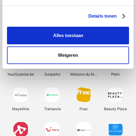
Shein
Bergfreunde
Pazzox
Smartwatchbanden
Details tonen
Alles toestaan
Manutan
Get Your Guide
Wijnbeurs.be
HBM Machines
Weigeren
YourSurprise.be
Sunparks
Maisons du Monde
Plein
Mayerline
Transavia
Fnac
Beauty Plaza