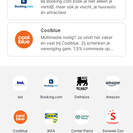
Bij Booking.com boek je niet alleen je
verblijf, maar ook je vlucht, je huurauto
én attracties!
Coolblue
Multimedia nodig? Je vindt het zeker
en vast bij Coolblue. Zij schenken je
vereniging gem. 1,5% commissie op
jouw aankoop.
bol
Booking.com
Delhaize
Amazon
Coolblue
IKEA
Center Parcs
Sunweb Zon