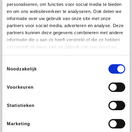
Vidaxl
Lampenlicht.be
Plopsa
Adidas
personaliseren, om functies voor social media te bieden
en om ons websiteverkeer te analyseren. Ook delen we
informatie over uw gebruik van onze site met onze
partners voor social media, adverteren en analyse. Deze
partners kunnen deze gegevens combineren met andere
Hotels.com
All Accor
Medpets.be
Brussels Airlines
informatie die u aan ze heeft verstrekt of die ze hebben
verzameld op basis van uw gebruik van hun services.
Toestemmingsselectie
Noodzakelijk
DectDirect
ZEB
Wondr.Care
Disneyland Paris
Voorkeuren
Wijnvoordeel.be
EuroGifts
Ibood
SupraBazar
Statistieken
Marketing