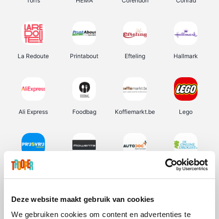
Torfs
HEMA
Corendon
Conrad
La Redoute
Printabout
Efteling
Hallmark
Ali Express
Foodbag
Koffiemarkt.be
Lego
Prijsvrij
Rowenta
Autodoc
De Online Drogist
Deze website maakt gebruik van cookies
We gebruiken cookies om content en advertenties te