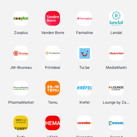
Zooplus
Vanden Borre
Farmaline
Landal
JM-Bruneau
Printdeal
Tui.be
MediaMarkt
PharmaMarket
Temu
Krefel
Lounge by Zalando