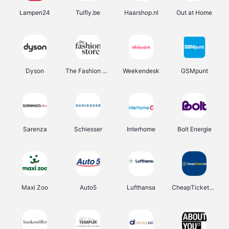
Lampen24
Tuifly.be
Haarshop.nl
Out at Home
Dyson
The Fashion Store
Weekendesk
GSMpunt
Sarenza
Schiesser
Interhome
Bolt Energie
Maxi Zoo
Auto5
Lufthansa
CheapTickets.be