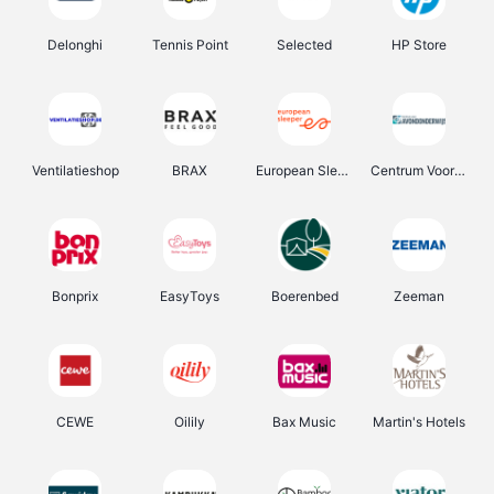
Delonghi
Tennis Point
Selected
HP Store
Ventilatieshop
BRAX
European Sleeper
Centrum Voor Avondonderwijs
Bonprix
EasyToys
Boerenbed
Zeeman
CEWE
Oilily
Bax Music
Martin's Hotels