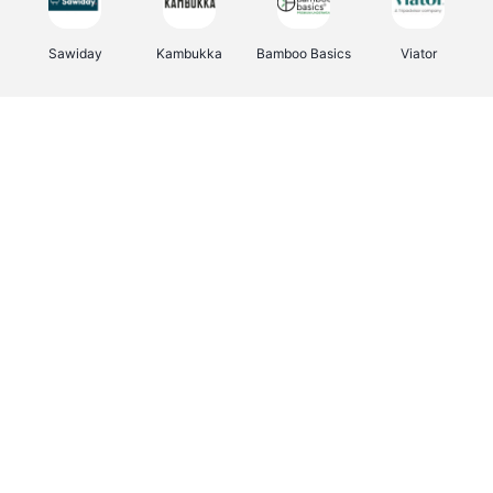
Sawiday
Kambukka
Bamboo Basics
Viator
Deurklinkenshop
Samsonite
Vertbaudet
OTTO Office
Energie.be
Joybuy
Groepen.be
Name It
Albelli.be
Borgerhoff & Lamberigts
Myprotein
JBL