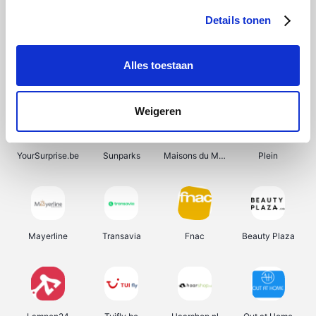
Details tonen
Alles toestaan
Manutan
Get Your Guide
Wijnbeurs.be
HBM Machines
Weigeren
YourSurprise.be
Sunparks
Maisons du Monde
Plein
Mayerline
Transavia
Fnac
Beauty Plaza