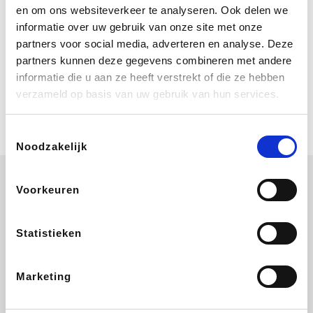
Bij Booking.com boek je niet alleen je
en om ons websiteverkeer te analyseren. Ook delen we
verblijf, maar ook je vlucht, je huurauto
informatie over uw gebruik van onze site met onze
én attracties!
partners voor social media, adverteren en analyse. Deze
partners kunnen deze gegevens combineren met andere
Coolblue
informatie die u aan ze heeft verstrekt of die ze hebben
Multimedia nodig? Je vindt het zeker
verzameld op basis van uw gebruik van hun services.
en vast bij Coolblue. Zij schenken je
vereniging gem. 1,5% commissie op
jouw aankoop.
Toestemmingsselectie
Noodzakelijk
Voorkeuren
Wijnvoordeel.be
EuroGifts
Ibood
SupraBazar
Statistieken
Marketing
Shein
Bergfreunde
Pazzox
Smartwatchbanden