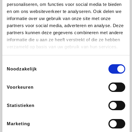
Vidaxl
Lampenlicht.be
Plopsa
Brussels Airlines
personaliseren, om functies voor social media te bieden
en om ons websiteverkeer te analyseren. Ook delen we
informatie over uw gebruik van onze site met onze
partners voor social media, adverteren en analyse. Deze
partners kunnen deze gegevens combineren met andere
All Accor
Adidas
Hotels.com
Medpets.be
informatie die u aan ze heeft verstrekt of die ze hebben
verzameld op basis van uw gebruik van hun services.
Toestemmingsselectie
Noodzakelijk
DectDirect
ZEB
Wondr.Care
Disneyland Paris
Voorkeuren
Ibood
EuroGifts
Wijnvoordeel.be
SupraBazar
Statistieken
Marketing