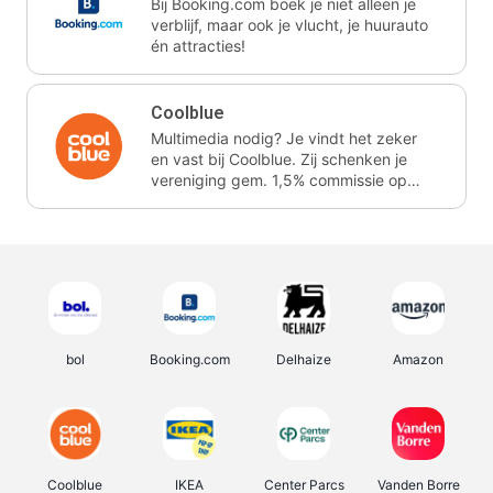
Bij Booking.com boek je niet alleen je
verblijf, maar ook je vlucht, je huurauto
én attracties!
Coolblue
Multimedia nodig? Je vindt het zeker
en vast bij Coolblue. Zij schenken je
vereniging gem. 1,5% commissie op
jouw aankoop.
bol
Booking.com
Delhaize
Amazon
Coolblue
IKEA
Center Parcs
Vanden Borre