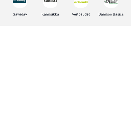
Sawiday
Kambukka
Vertbaudet
Bamboo Basics
Viator
Deurklinkenshop
Samsonite
Joybuy
OTTO Office
Energie.be
Groepen.be
Name It
Borgerhoff & Lamberigts
Myprotein
Albelli.be
JBL