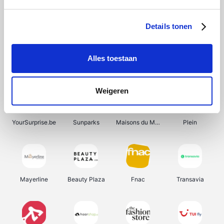
Bergfreunde
Shein
Pazzox
Manutan
Details tonen
Alles toestaan
Smartwatchbanden
Wijnbeurs.be
Get Your Guide
HBM Machines
Weigeren
YourSurprise.be
Sunparks
Maisons du Monde
Plein
Mayerline
Beauty Plaza
Fnac
Transavia