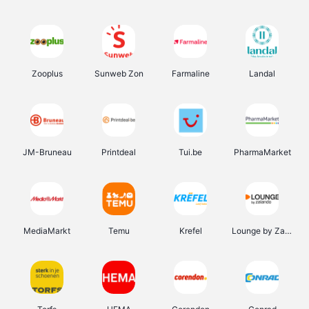
Zooplus
Sunweb Zon
Farmaline
Landal
JM-Bruneau
Printdeal
Tui.be
PharmaMarket
MediaMarkt
Temu
Krefel
Lounge by Zalando