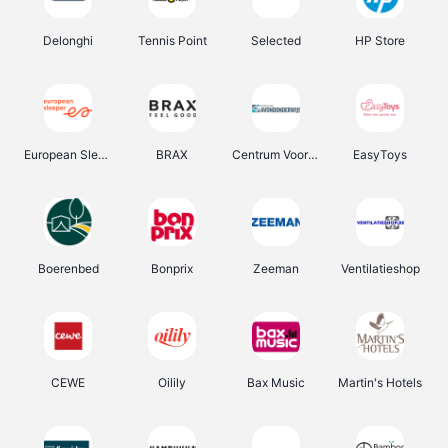
Delonghi
Tennis Point
Selected
HP Store
European Sleeper
BRAX
Centrum Voor Avondonderwijs
EasyToys
Boerenbed
Bonprix
Zeeman
Ventilatieshop
CEWE
Oilily
Bax Music
Martin's Hotels