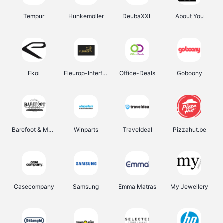
Tempur
Hunkemöller
DeubaXXL
About You
Ekoi
Fleurop-Interflora
Office-Deals
Goboony
Barefoot & More
Winparts
Traveldeal
Pizzahut.be
Casecompany
Samsung
Emma Matras
My Jewellery