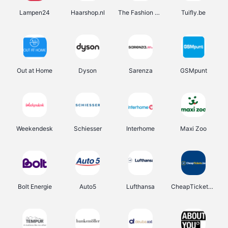
Lampen24
Haarshop.nl
The Fashion Store
Tuifly.be
Out at Home
Dyson
Sarenza
GSMpunt
Weekendesk
Schiesser
Interhome
Maxi Zoo
Bolt Energie
Auto5
Lufthansa
CheapTickets.be