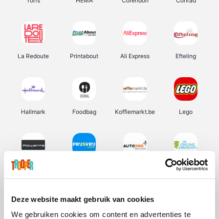
Torfs
HEMA
Corendon
Conrad
La Redoute
Printabout
Ali Express
Efteling
Hallmark
Foodbag
Koffiemarkt.be
Lego
Rowenta
Prijsvrij
Autodoc
De Online Drogist
Deze website maakt gebruik van cookies
We gebruiken cookies om content en advertenties te