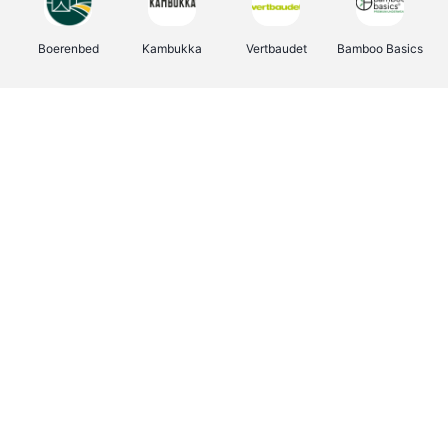
Boerenbed
Kambukka
Vertbaudet
Bamboo Basics
Viator
Deurklinkenshop
Joybuy
OTTO Office
Energie.be
Groepen.be
Name It
Shop like you Give A Damn
Expedia.be
Borgerhoff & Lamberigts
Myprotein
Albelli.be