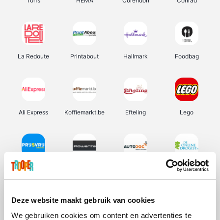
Torfs
HEMA
Corendon
Conrad
La Redoute
Printabout
Hallmark
Foodbag
Ali Express
Koffiemarkt.be
Efteling
Lego
Prijsvrij
Rowenta
Autodoc
De Online Drogist
Deze website maakt gebruik van cookies
We gebruiken cookies om content en advertenties te