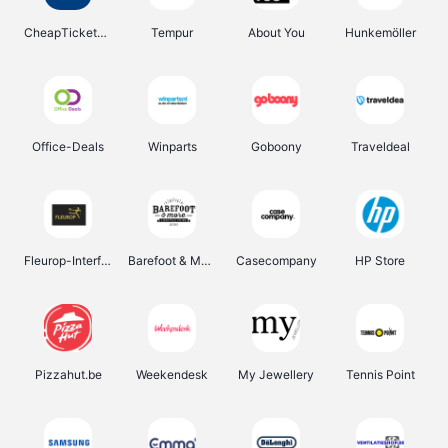
CheapTickets.be
Tempur
About You
Hunkemöller
Office-Deals
Winparts
Goboony
Traveldeal
Fleurop-Interflora
Barefoot & More
Casecompany
HP Store
Pizzahut.be
Weekendesk
My Jewellery
Tennis Point