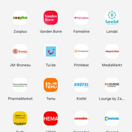
Zooplus
Vanden Borre
Farmaline
Landal
JM-Bruneau
Tui.be
Printdeal
MediaMarkt
PharmaMarket
Temu
Krefel
Lounge by Zalando