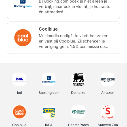
Bij Booking.com boek je niet alleen je
verblijf, maar ook je vlucht, je huurauto
én attracties!
Coolblue
Multimedia nodig? Je vindt het zeker
en vast bij Coolblue. Zij schenken je
vereniging gem. 1,5% commissie op
jouw aankoop.
bol
Booking.com
Delhaize
Amazon
Coolblue
IKEA
Center Parcs
Sunweb Zon