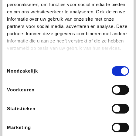
Vidaxl
Lampenlicht.be
Adidas
Hotels.com
personaliseren, om functies voor social media te bieden
en om ons websiteverkeer te analyseren. Ook delen we
informatie over uw gebruik van onze site met onze
partners voor social media, adverteren en analyse. Deze
partners kunnen deze gegevens combineren met andere
Plopsa
DectDirect
Medpets.be
All Accor
informatie die u aan ze heeft verstrekt of die ze hebben
verzameld op basis van uw gebruik van hun services.
Toestemmingsselectie
Noodzakelijk
Brussels Airlines
Wondr.Care
Wijnvoordeel.be
Disneyland Paris
Voorkeuren
ZEB
EuroGifts
Ibood
Get Your Guide
Statistieken
Marketing