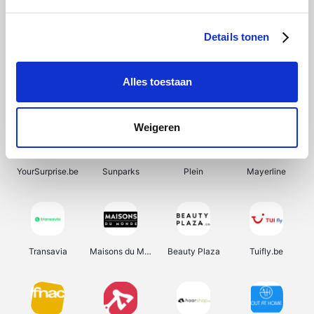
SupraBazar
Shein
Bergfreunde
Smartwatchbanden
Details tonen
Alles toestaan
Manutan
Pazzox
Wijnbeurs.be
HBM Machines
Weigeren
YourSurprise.be
Sunparks
Plein
Mayerline
Transavia
Maisons du Monde
Beauty Plaza
Tuifly.be