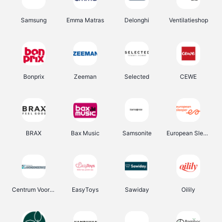
Samsung
Emma Matras
Delonghi
Ventilatieshop
Bonprix
Zeeman
Selected
CEWE
BRAX
Bax Music
Samsonite
European Sleeper
Centrum Voor Avondonderwijs
EasyToys
Sawiday
Oilily