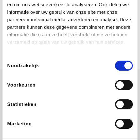
Bij Booking.com boek je niet alleen je
en om ons websiteverkeer te analyseren. Ook delen we
verblijf, maar ook je vlucht, je huurauto
informatie over uw gebruik van onze site met onze
én attracties!
partners voor social media, adverteren en analyse. Deze
partners kunnen deze gegevens combineren met andere
Coolblue
informatie die u aan ze heeft verstrekt of die ze hebben
Multimedia nodig? Je vindt het zeker
verzameld op basis van uw gebruik van hun services.
en vast bij Coolblue. Zij schenken je
vereniging gem. 1,5% commissie op
jouw aankoop.
Toestemmingsselectie
Noodzakelijk
Voorkeuren
Disneyland Paris
EuroGifts
Ibood
SupraBazar
Statistieken
Marketing
Shein
Get Your Guide
Bergfreunde
Pazzox