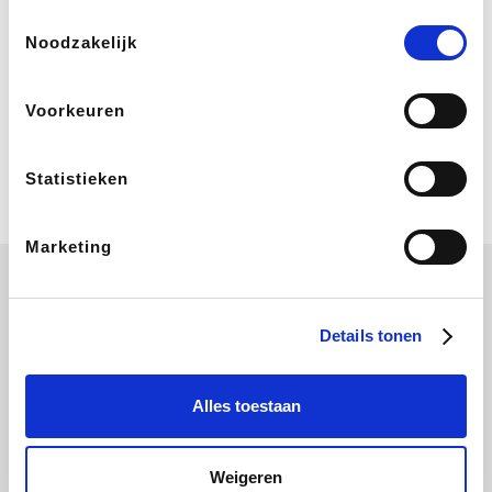
Bij Booking.com boek je niet alleen je
Toestemmingsselectie
verblijf, maar ook je vlucht, je huurauto
Noodzakelijk
én attracties!
Voorkeuren
Coolblue
Multimedia nodig? Je vindt het zeker
en vast bij Coolblue. Zij schenken je
Statistieken
vereniging gem. 1,5% commissie op
jouw aankoop.
Marketing
Details tonen
bol
Booking.com
Delhaize
Amazon
Alles toestaan
Weigeren
Coolblue
IKEA
Center Parcs
Sunweb Zon