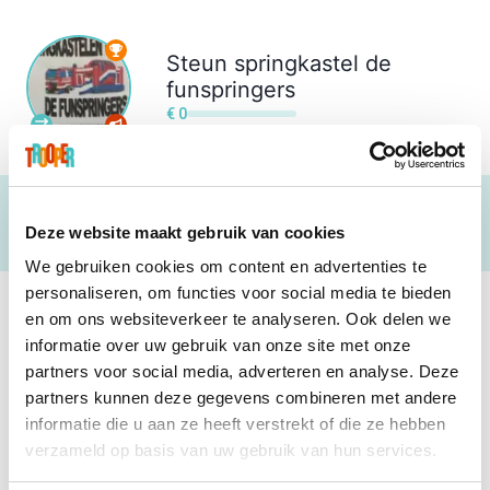
Steun
springkastel de
funspringers
€ 0
Deze website maakt gebruik van cookies
We gebruiken cookies om content en advertenties te
personaliseren, om functies voor social media te bieden
en om ons websiteverkeer te analyseren. Ook delen we
bol
informatie over uw gebruik van onze site met onze
Wat je ook zoekt, je vindt het zeker bij
partners voor social media, adverteren en analyse. Deze
bol. Je vereniging krijgt gem. 1,5%
partners kunnen deze gegevens combineren met andere
commissie op jouw aankoop.
informatie die u aan ze heeft verstrekt of die ze hebben
verzameld op basis van uw gebruik van hun services.
Booking.com