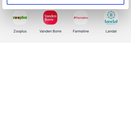
Zooplus
Vanden Borre
Farmaline
Landal
La Redoute
Printabout
Efteling
Hallmark
Ali Express
Foodbag
Koffiemarkt.be
Lego