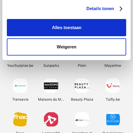
Details tonen
Alles toestaan
Manutan
Pazzox
Wijnbeurs.be
HBM Machines
Weigeren
YourSurprise.be
Sunparks
Plein
Mayerline
Transavia
Maisons du Monde
Beauty Plaza
Tuifly.be