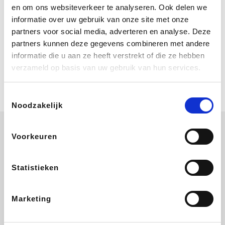
Bij Booking.com boek je niet alleen je
en om ons websiteverkeer te analyseren. Ook delen we
verblijf, maar ook je vlucht, je huurauto
informatie over uw gebruik van onze site met onze
én attracties!
partners voor social media, adverteren en analyse. Deze
partners kunnen deze gegevens combineren met andere
Coolblue
informatie die u aan ze heeft verstrekt of die ze hebben
Multimedia nodig? Je vindt het zeker
verzameld op basis van uw gebruik van hun services.
en vast bij Coolblue. Zij schenken je
vereniging gem. 1,5% commissie op
jouw aankoop.
Toestemmingsselectie
Noodzakelijk
Voorkeuren
ZEB
EuroGifts
Ibood
Get Your Guide
Statistieken
Marketing
SupraBazar
Shein
Bergfreunde
Smartwatchbanden