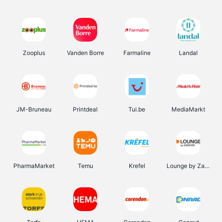
Zooplus
Vanden Borre
Farmaline
Landal
JM-Bruneau
Printdeal
Tui.be
MediaMarkt
PharmaMarket
Temu
Krefel
Lounge by Zalando