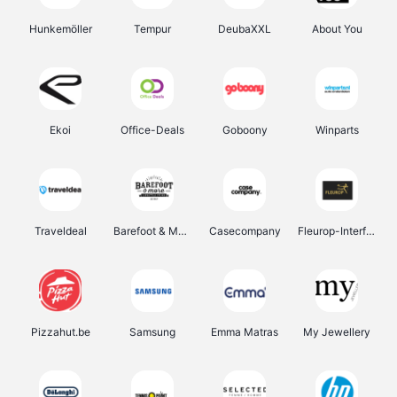
Hunkemöller
Tempur
DeubaXXL
About You
Ekoi
Office-Deals
Goboony
Winparts
Traveldeal
Barefoot & More
Casecompany
Fleurop-Interflora
Pizzahut.be
Samsung
Emma Matras
My Jewellery