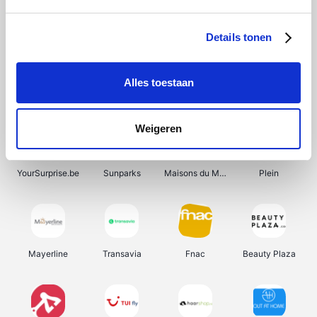
Shein
Bergfreunde
Pazzox
Smartwatchbanden
Details tonen
Alles toestaan
Manutan
Get Your Guide
Wijnbeurs.be
HBM Machines
Weigeren
YourSurprise.be
Sunparks
Maisons du Monde
Plein
Mayerline
Transavia
Fnac
Beauty Plaza