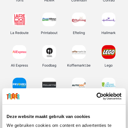
Torfs
HEMA
Corendon
Conrad
La Redoute
Printabout
Efteling
Hallmark
Ali Express
Foodbag
Koffiemarkt.be
Lego
Prijsvrij
Rowenta
Autodoc
De Online Drogist
Deze website maakt gebruik van cookies
We gebruiken cookies om content en advertenties te