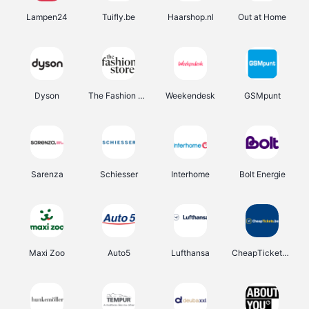
Lampen24
Tuifly.be
Haarshop.nl
Out at Home
Dyson
The Fashion Store
Weekendesk
GSMpunt
Sarenza
Schiesser
Interhome
Bolt Energie
Maxi Zoo
Auto5
Lufthansa
CheapTickets.be