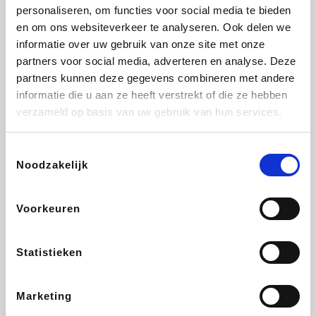
Vidaxl
Lampenlicht.be
Plopsa
Adidas
personaliseren, om functies voor social media te bieden
en om ons websiteverkeer te analyseren. Ook delen we
informatie over uw gebruik van onze site met onze
partners voor social media, adverteren en analyse. Deze
partners kunnen deze gegevens combineren met andere
Hotels.com
All Accor
Medpets.be
Brussels Airlines
informatie die u aan ze heeft verstrekt of die ze hebben
verzameld op basis van uw gebruik van hun services.
Toestemmingsselectie
Noodzakelijk
DectDirect
ZEB
Wondr.Care
Disneyland Paris
Voorkeuren
Wijnvoordeel.be
EuroGifts
Ibood
SupraBazar
Statistieken
Marketing