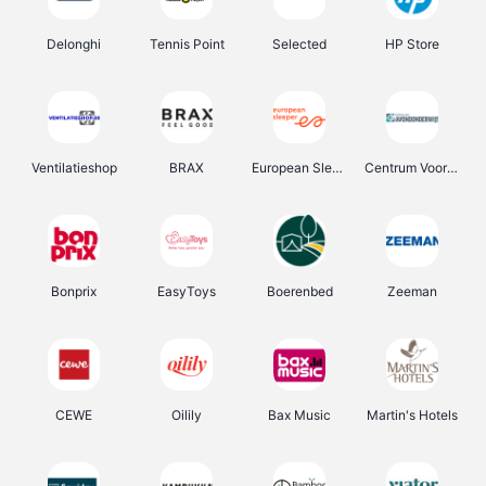
Delonghi
Tennis Point
Selected
HP Store
Ventilatieshop
BRAX
European Sleeper
Centrum Voor Avondonderwijs
Bonprix
EasyToys
Boerenbed
Zeeman
CEWE
Oilily
Bax Music
Martin's Hotels