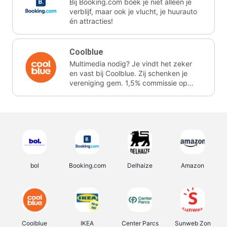
Bij Booking.com boek je niet alleen je
verblijf, maar ook je vlucht, je huurauto
én attracties!
Coolblue
Multimedia nodig? Je vindt het zeker
en vast bij Coolblue. Zij schenken je
vereniging gem. 1,5% commissie op
jouw aankoop.
bol
Booking.com
Delhaize
Amazon
Coolblue
IKEA
Center Parcs
Sunweb Zon