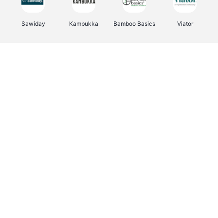
Sawiday
Kambukka
Bamboo Basics
Viator
Deurklinkenshop
Samsonite
Vertbaudet
OTTO Office
Energie.be
Joybuy
Groepen.be
Name It
Albelli.be
Borgerhoff & Lamberigts
Myprotein
JBL