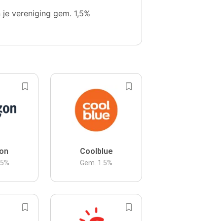
n je vereniging gem. 1,5%
on
Coolblue
.5
%
Gem.
1.5
%