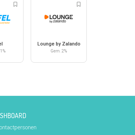
el
Lounge by Zalando
.1
%
Gem.
2
%
DASHBOARD
contactpersonen