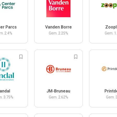
er Parcs
Vanden Borre
Zoopl
m.
2.4
%
Gem.
2.25
%
Gem.
1
andal
JM-Bruneau
Printd
m.
3.75
%
Gem.
2.62
%
Gem.