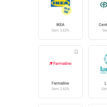
IKEA
Cent
Gem.
2.62
%
Ge
Farmaline
L
Gem.
2.62
%
Ge