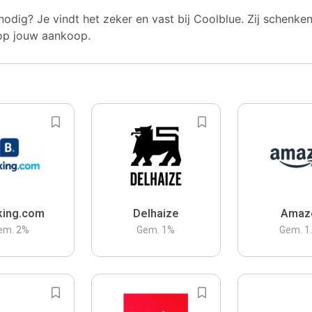
nodig? Je vindt het zeker en vast bij Coolblue. Zij schenke
op jouw aankoop.
king.com
Delhaize
Amaz
em.
2
%
Gem.
1
%
Gem.
1