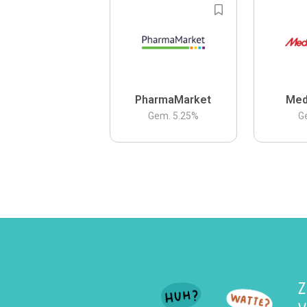
PharmaMarket
Med
Gem.
5.25
%
G
Z