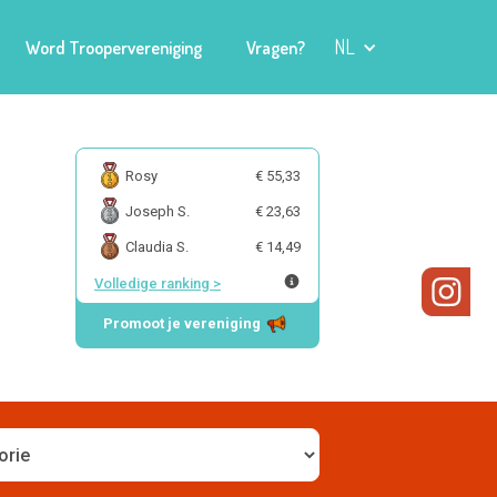
NL
Word Troopervereniging
Vragen?
Rosy
€ 55,33
Joseph S.
€ 23,63
Claudia S.
€ 14,49
Volledige ranking
>
Promoot je vereniging