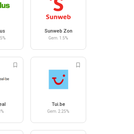
us
Sunweb Zon
.5
%
Gem.
1.5
%
eal
Tui.be
3
%
Gem.
2.25
%