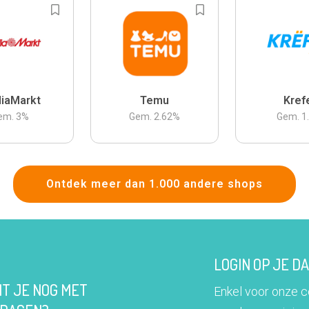
iaMarkt
Temu
Kref
em.
3
%
Gem.
2.62
%
Gem.
1
Ontdek meer dan 1.000 andere shops
LOGIN OP JE 
IT JE NOG MET
Enkel voor onze 