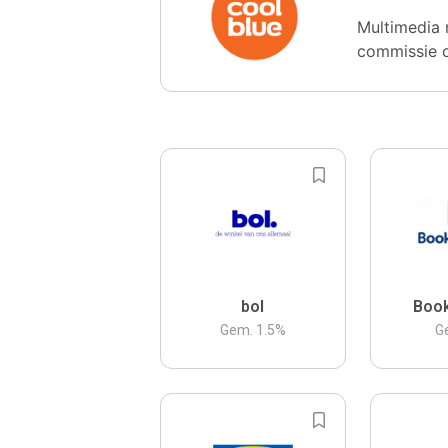
Multimedia 
commissie 
bol
Boo
Gem.
1.5
%
G