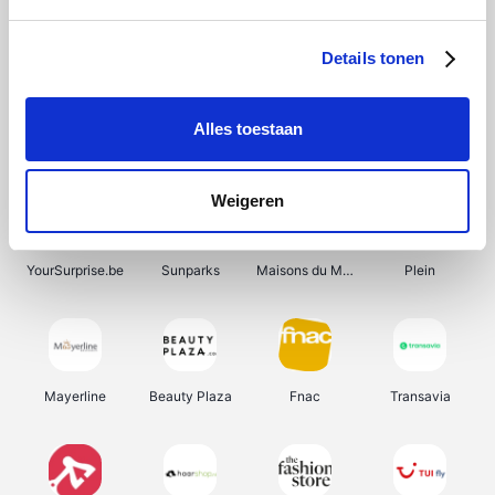
Bergfreunde
Shein
Pazzox
Manutan
Details tonen
Alles toestaan
Smartwatchbanden
Wijnbeurs.be
Get Your Guide
HBM Machines
Weigeren
YourSurprise.be
Sunparks
Maisons du Monde
Plein
Mayerline
Beauty Plaza
Fnac
Transavia