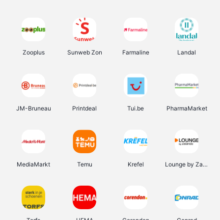
Zooplus
Sunweb Zon
Farmaline
Landal
JM-Bruneau
Printdeal
Tui.be
PharmaMarket
MediaMarkt
Temu
Krefel
Lounge by Zalando