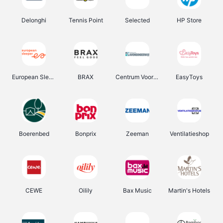
Delonghi
Tennis Point
Selected
HP Store
European Sleeper
BRAX
Centrum Voor Avondonderwijs
EasyToys
Boerenbed
Bonprix
Zeeman
Ventilatieshop
CEWE
Oilily
Bax Music
Martin's Hotels