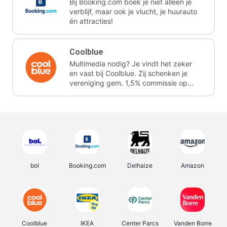
Bij Booking.com boek je niet alleen je
verblijf, maar ook je vlucht, je huurauto
én attracties!
Coolblue
Multimedia nodig? Je vindt het zeker
en vast bij Coolblue. Zij schenken je
vereniging gem. 1,5% commissie op
jouw aankoop.
bol
Booking.com
Delhaize
Amazon
Coolblue
IKEA
Center Parcs
Vanden Borre