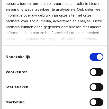
Vidaxl
Lampenlicht.be
Plopsa
Brussels Airlines
personaliseren, om functies voor social media te bieden
en om ons websiteverkeer te analyseren. Ook delen we
informatie over uw gebruik van onze site met onze
partners voor social media, adverteren en analyse. Deze
partners kunnen deze gegevens combineren met andere
All Accor
Adidas
Hotels.com
Medpets.be
informatie die u aan ze heeft verstrekt of die ze hebben
verzameld op basis van uw gebruik van hun services.
Toestemmingsselectie
Noodzakelijk
DectDirect
ZEB
Wondr.Care
Disneyland Paris
Voorkeuren
Ibood
EuroGifts
Wijnvoordeel.be
SupraBazar
Statistieken
Marketing