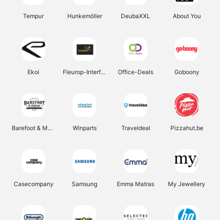
Tempur
Hunkemöller
DeubaXXL
About You
Ekoi
Fleurop-Interflora
Office-Deals
Goboony
Barefoot & More
Winparts
Traveldeal
Pizzahut.be
Casecompany
Samsung
Emma Matras
My Jewellery