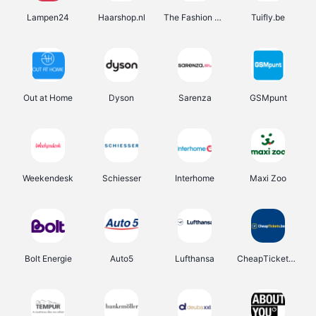
Lampen24
Haarshop.nl
The Fashion Store
Tuifly.be
Out at Home
Dyson
Sarenza
GSMpunt
Weekendesk
Schiesser
Interhome
Maxi Zoo
Bolt Energie
Auto5
Lufthansa
CheapTickets.be