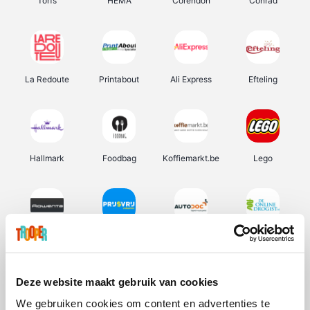
Torfs
HEMA
Corendon
Conrad
La Redoute
Printabout
Ali Express
Efteling
Hallmark
Foodbag
Koffiemarkt.be
Lego
Rowenta
Prijsvrij
Autodoc
De Online Drogist
Deze website maakt gebruik van cookies
We gebruiken cookies om content en advertenties te