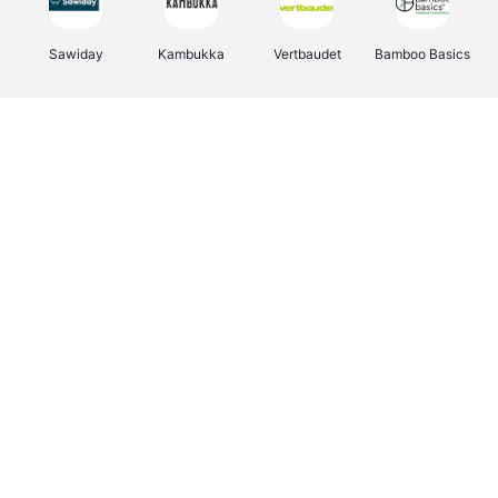
Sawiday
Kambukka
Vertbaudet
Bamboo Basics
Viator
Deurklinkenshop
Samsonite
Joybuy
OTTO Office
Energie.be
Groepen.be
Name It
Borgerhoff & Lamberigts
Myprotein
Albelli.be
JBL