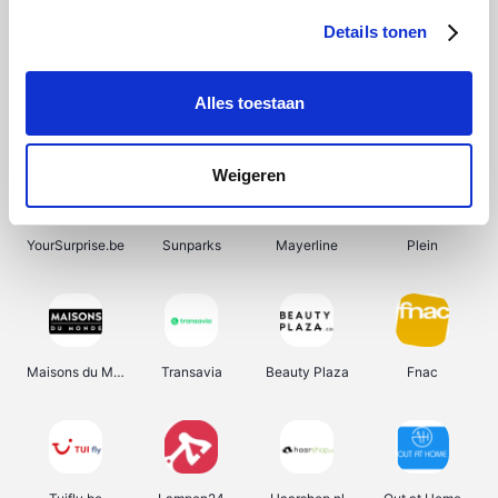
Details tonen
Alles toestaan
Manutan
Pazzox
Wijnbeurs.be
HBM Machines
Weigeren
YourSurprise.be
Sunparks
Mayerline
Plein
Maisons du Monde
Transavia
Beauty Plaza
Fnac