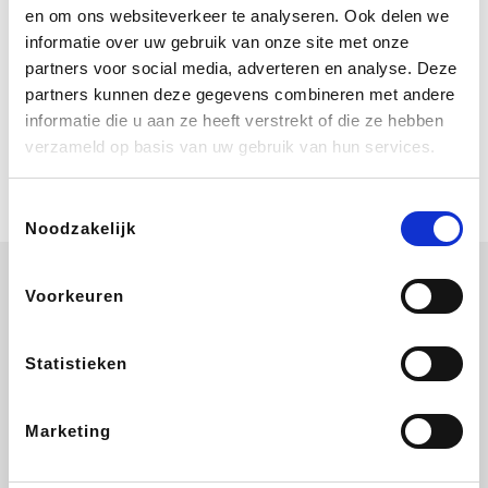
Geniet van eindeloze zomerdagen bij
en om ons websiteverkeer te analyseren. Ook delen we
Center Parcs. Boek nu je verblijf vanaf
informatie over uw gebruik van onze site met onze
€ 460 voor een 4 persoons Comfort
cottage voor 3 nachten. Ze schenken
partners voor social media, adverteren en analyse. Deze
je vereniging gem. 2,4% commissie.
partners kunnen deze gegevens combineren met andere
Coolblue
informatie die u aan ze heeft verstrekt of die ze hebben
Multimedia nodig? Je vindt het zeker
verzameld op basis van uw gebruik van hun services.
en vast bij Coolblue. Zij schenken je
vereniging gem. 1,5% commissie op
jouw aankoop.
Toestemmingsselectie
Noodzakelijk
Voorkeuren
EuroGifts
ZEB
Ibood
Get Your Guide
Statistieken
Marketing
Shein
Bergfreunde
SupraBazar
Smartwatchbanden