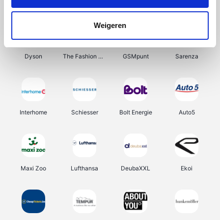
Fnac
Lampen24
Haarshop.nl
Out at Home
Weigeren
Dyson
The Fashion Store
GSMpunt
Sarenza
Interhome
Schiesser
Bolt Energie
Auto5
Maxi Zoo
Lufthansa
DeubaXXL
Ekoi