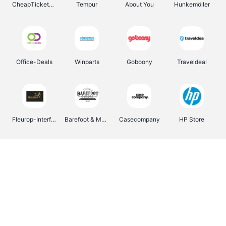
CheapTickets.be
Tempur
About You
Hunkemöller
Office-Deals
Winparts
Goboony
Traveldeal
Fleurop-Interflora
Barefoot & More
Casecompany
HP Store
Pizzahut.be
Weekendesk
My Jewellery
Tennis Point