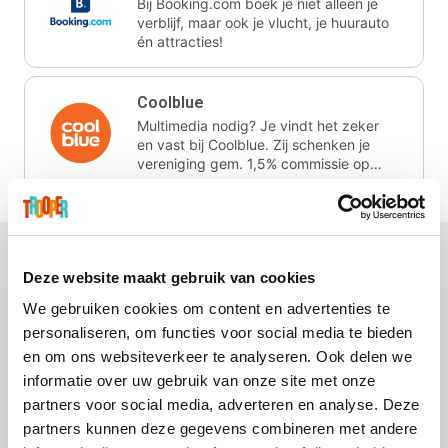
Bij Booking.com boek je niet alleen je
verblijf, maar ook je vlucht, je huurauto
én attracties!
Coolblue
Multimedia nodig? Je vindt het zeker
en vast bij Coolblue. Zij schenken je
vereniging gem. 1,5% commissie op
jouw aankoop.
Deze website maakt gebruik van cookies
We gebruiken cookies om content en advertenties te
ZEB
EuroGifts
Ibood
Get Your Guide
personaliseren, om functies voor social media te bieden
en om ons websiteverkeer te analyseren. Ook delen we
informatie over uw gebruik van onze site met onze
partners voor social media, adverteren en analyse. Deze
partners kunnen deze gegevens combineren met andere
SupraBazar
Shein
Bergfreunde
Smartwatchbanden