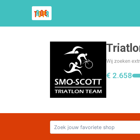
Triatl
Wij zoeken extr
€ 2.658