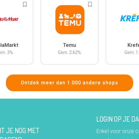
iaMarkt
Temu
Kref
em.
3
%
Gem.
2.62
%
Gem.
1
Ontdek meer dan 1.000 andere shops
LOGIN OP JE 
IT JE NOG MET
Enkel voor onze 