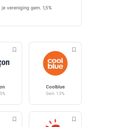
n je vereniging gem. 1,5%
on
Coolblue
.5
%
Gem.
1.5
%