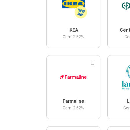
IKEA
Cent
Gem.
2.62
%
Ge
Farmaline
L
Gem.
2.62
%
Ge