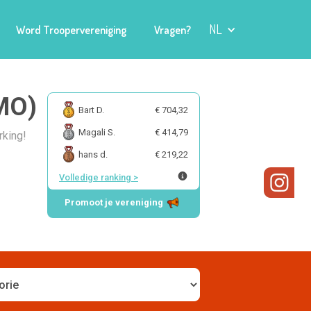
NL
Word Troopervereniging
Vragen?
SMO)
Bart D.
€ 704,32
Magali S.
€ 414,79
rking!
hans d.
€ 219,22
Volledige ranking
>
Promoot je vereniging