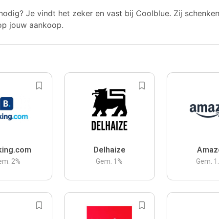
nodig? Je vindt het zeker en vast bij Coolblue. Zij schenke
op jouw aankoop.
king.com
Delhaize
Amaz
em.
2
%
Gem.
1
%
Gem.
1