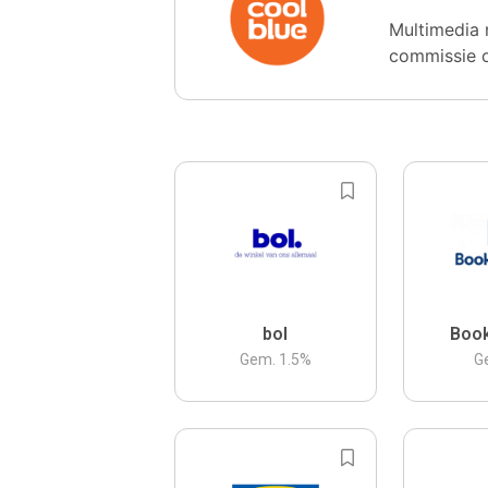
Multimedia 
commissie 
bol
Boo
Gem.
1.5
%
G