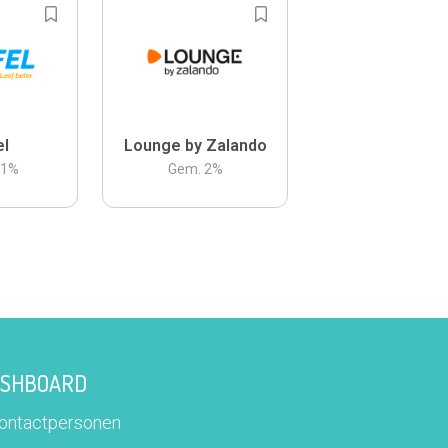
el
Lounge by Zalando
.1
%
Gem.
2
%
DASHBOARD
contactpersonen