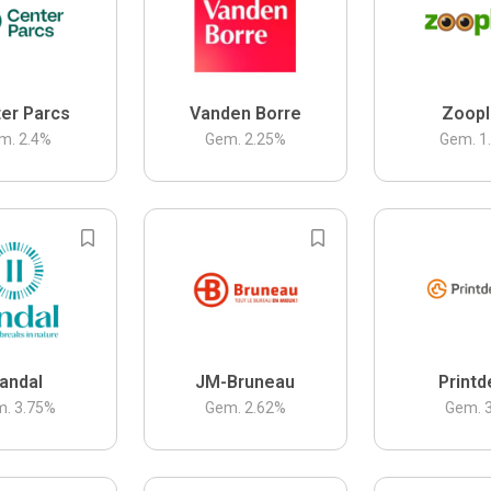
er Parcs
Vanden Borre
Zoopl
m.
2.4
%
Gem.
2.25
%
Gem.
1
andal
JM-Bruneau
Printd
m.
3.75
%
Gem.
2.62
%
Gem.