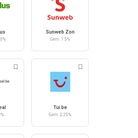
us
Sunweb Zon
.5
%
Gem.
1.5
%
eal
Tui.be
3
%
Gem.
2.25
%