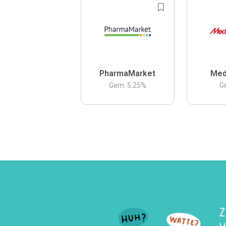
PharmaMarket
Med
Gem.
5.25
%
G
Z