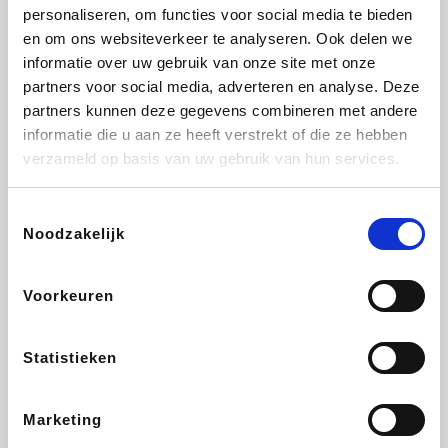
Vidaxl
Plopsa
Lampenlicht.be
Adidas
personaliseren, om functies voor social media te bieden
en om ons websiteverkeer te analyseren. Ook delen we
informatie over uw gebruik van onze site met onze
partners voor social media, adverteren en analyse. Deze
partners kunnen deze gegevens combineren met andere
Hotels.com
All Accor
Brussels Airlines
Medpets.be
informatie die u aan ze heeft verstrekt of die ze hebben
verzameld op basis van uw gebruik van hun services.
Toestemmingsselectie
Noodzakelijk
DectDirect
Wijnvoordeel.be
Wondr.Care
ZEB
Voorkeuren
Disneyland Paris
EuroGifts
Ibood
SupraBazar
Statistieken
Marketing