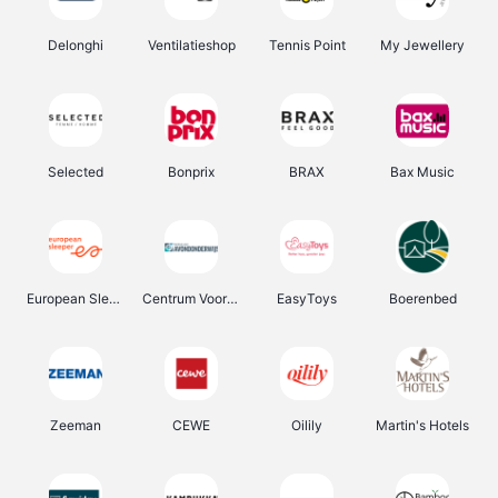
Delonghi
Ventilatieshop
Tennis Point
My Jewellery
Selected
Bonprix
BRAX
Bax Music
European Sleeper
Centrum Voor Avondonderwijs
EasyToys
Boerenbed
Zeeman
CEWE
Oilily
Martin's Hotels