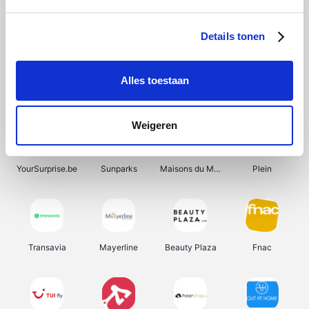
Shein
Get Your Guide
Bergfreunde
Pazzox
Details tonen
Alles toestaan
Smartwatchbanden
Manutan
Wijnbeurs.be
HBM Machines
Weigeren
YourSurprise.be
Sunparks
Maisons du Monde
Plein
Transavia
Mayerline
Beauty Plaza
Fnac