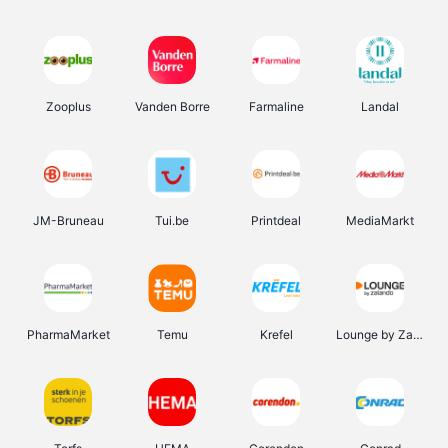
Zooplus
Vanden Borre
Farmaline
Landal
JM-Bruneau
Tui.be
Printdeal
MediaMarkt
PharmaMarket
Temu
Krefel
Lounge by Zalando