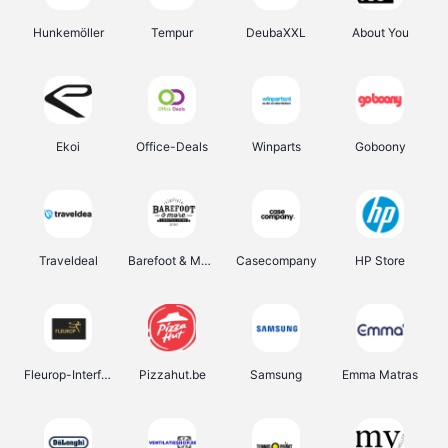
Hunkemöller
Tempur
DeubaXXL
About You
Ekoi
Office-Deals
Winparts
Goboony
Traveldeal
Barefoot & More
Casecompany
HP Store
Fleurop-Interflora
Pizzahut.be
Samsung
Emma Matras