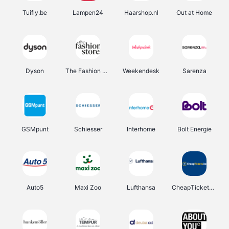
Tuifly.be
Lampen24
Haarshop.nl
Out at Home
Dyson
The Fashion Store
Weekendesk
Sarenza
GSMpunt
Schiesser
Interhome
Bolt Energie
Auto5
Maxi Zoo
Lufthansa
CheapTickets.be