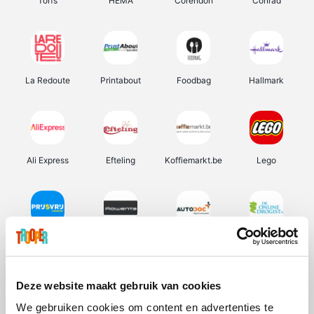
Torfs
HEMA
Corendon
Conrad
La Redoute
Printabout
Foodbag
Hallmark
Ali Express
Efteling
Koffiemarkt.be
Lego
Prijsvrij
Rowenta
Autodoc
De Online Drogist
Deze website maakt gebruik van cookies
We gebruiken cookies om content en advertenties te