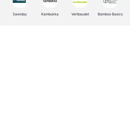
Sawiday
Kambukka
Vertbaudet
Bamboo Basics
Viator
Deurklinkenshop
Samsonite
OTTO Office
Energie.be
Groepen.be
Name It
Albelli.be
Joybuy
Borgerhoff & Lamberigts
Myprotein
JBL