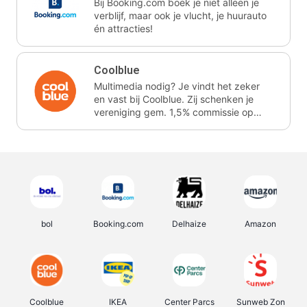
Bij Booking.com boek je niet alleen je
verblijf, maar ook je vlucht, je huurauto
én attracties!
Coolblue
Multimedia nodig? Je vindt het zeker
en vast bij Coolblue. Zij schenken je
vereniging gem. 1,5% commissie op
jouw aankoop.
bol
Booking.com
Delhaize
Amazon
Coolblue
IKEA
Center Parcs
Sunweb Zon