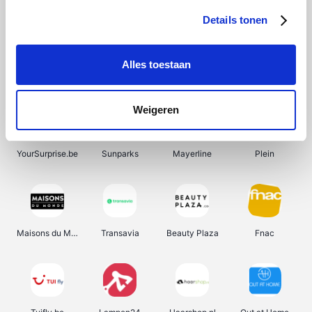
Details tonen
Alles toestaan
Manutan
Pazzox
Wijnbeurs.be
HBM Machines
Weigeren
YourSurprise.be
Sunparks
Mayerline
Plein
Maisons du Monde
Transavia
Beauty Plaza
Fnac