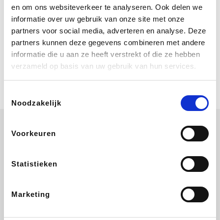
Bij Booking.com boek je niet alleen je
en om ons websiteverkeer te analyseren. Ook delen we
verblijf, maar ook je vlucht, je huurauto
informatie over uw gebruik van onze site met onze
én attracties!
partners voor social media, adverteren en analyse. Deze
partners kunnen deze gegevens combineren met andere
Coolblue
informatie die u aan ze heeft verstrekt of die ze hebben
Multimedia nodig? Je vindt het zeker
verzameld op basis van uw gebruik van hun services.
en vast bij Coolblue. Zij schenken je
vereniging gem. 1,5% commissie op
jouw aankoop.
Toestemmingsselectie
Noodzakelijk
Voorkeuren
EuroGifts
ZEB
Ibood
Get Your Guide
Statistieken
Marketing
Shein
Bergfreunde
SupraBazar
Smartwatchbanden