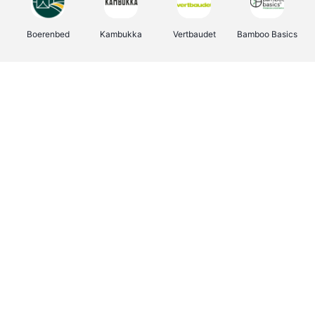
Boerenbed
Kambukka
Vertbaudet
Bamboo Basics
Viator
Deurklinkenshop
Joybuy
OTTO Office
Energie.be
Groepen.be
Name It
Shop like you Give A Damn
Expedia.be
Borgerhoff & Lamberigts
Myprotein
Albelli.be