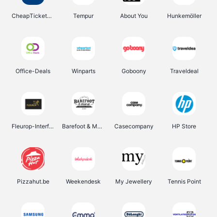
CheapTickets.be
Tempur
About You
Hunkemöller
Office-Deals
Winparts
Goboony
Traveldeal
Fleurop-Interflora
Barefoot & More
Casecompany
HP Store
Pizzahut.be
Weekendesk
My Jewellery
Tennis Point