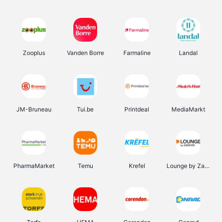
Zooplus
Vanden Borre
Farmaline
Landal
JM-Bruneau
Tui.be
Printdeal
MediaMarkt
PharmaMarket
Temu
Krefel
Lounge by Zalando