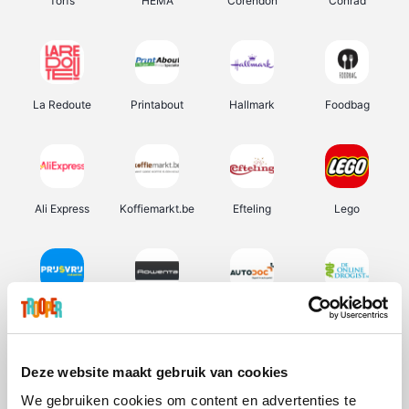
Torfs
HEMA
Corendon
Conrad
La Redoute
Printabout
Hallmark
Foodbag
Ali Express
Koffiemarkt.be
Efteling
Lego
Prijsvrij
Rowenta
Autodoc
De Online Drogist
Deze website maakt gebruik van cookies
We gebruiken cookies om content en advertenties te