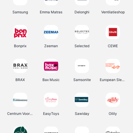
Samsung
Emma Matras
Delonghi
Ventilatieshop
Bonprix
Zeeman
Selected
CEWE
BRAX
Bax Music
Samsonite
European Sleeper
Centrum Voor Avondonderwijs
EasyToys
Sawiday
Oilily