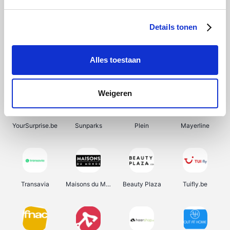
SupraBazar
Shein
Bergfreunde
Smartwatchbanden
Details tonen
Alles toestaan
Manutan
Pazzox
Wijnbeurs.be
HBM Machines
Weigeren
YourSurprise.be
Sunparks
Plein
Mayerline
Transavia
Maisons du Monde
Beauty Plaza
Tuifly.be