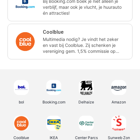
Bij Booking.com boek je niet alleen je
verblijf, maar ook je vlucht, je huurauto
én attracties!
Coolblue
Multimedia nodig? Je vindt het zeker
en vast bij Coolblue. Zij schenken je
vereniging gem. 1,5% commissie op
jouw aankoop.
bol
Booking.com
Delhaize
Amazon
Coolblue
IKEA
Center Parcs
Sunweb Zon