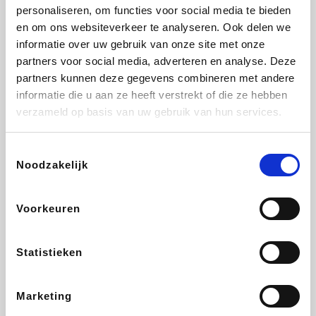
Vidaxl
Lampenlicht.be
Adidas
Hotels.com
personaliseren, om functies voor social media te bieden
en om ons websiteverkeer te analyseren. Ook delen we
informatie over uw gebruik van onze site met onze
partners voor social media, adverteren en analyse. Deze
partners kunnen deze gegevens combineren met andere
Plopsa
DectDirect
Medpets.be
All Accor
informatie die u aan ze heeft verstrekt of die ze hebben
verzameld op basis van uw gebruik van hun services.
Toestemmingsselectie
Noodzakelijk
Brussels Airlines
Wondr.Care
Wijnvoordeel.be
Disneyland Paris
Voorkeuren
ZEB
EuroGifts
Ibood
Get Your Guide
Statistieken
Marketing