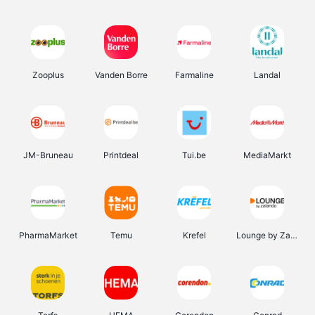
Zooplus
Vanden Borre
Farmaline
Landal
JM-Bruneau
Printdeal
Tui.be
MediaMarkt
PharmaMarket
Temu
Krefel
Lounge by Zalando