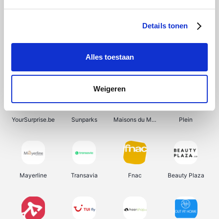
Shein
Bergfreunde
Pazzox
Smartwatchbanden
Details tonen
Alles toestaan
Manutan
Get Your Guide
Wijnbeurs.be
HBM Machines
Weigeren
YourSurprise.be
Sunparks
Maisons du Monde
Plein
Mayerline
Transavia
Fnac
Beauty Plaza