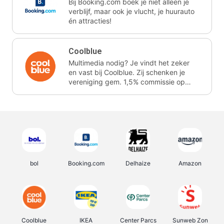
Bij Booking.com boek je niet alleen je
verblijf, maar ook je vlucht, je huurauto
én attracties!
Coolblue
Multimedia nodig? Je vindt het zeker
en vast bij Coolblue. Zij schenken je
vereniging gem. 1,5% commissie op
jouw aankoop.
bol
Booking.com
Delhaize
Amazon
Coolblue
IKEA
Center Parcs
Sunweb Zon