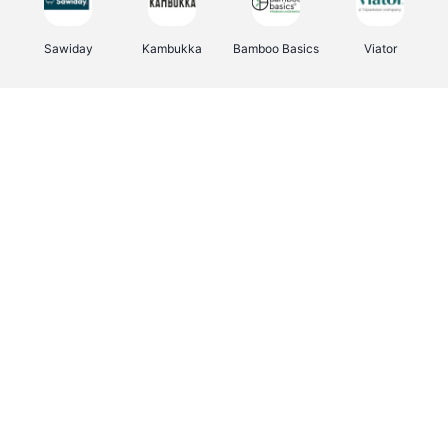
Sawiday
Kambukka
Bamboo Basics
Viator
Deurklinkenshop
Samsonite
Vertbaudet
OTTO Office
Energie.be
Joybuy
Groepen.be
Name It
Albelli.be
Borgerhoff & Lamberigts
Myprotein
JBL