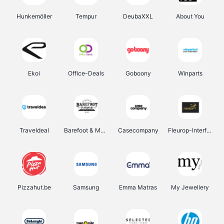
Hunkemöller
Tempur
DeubaXXL
About You
Ekoi
Office-Deals
Goboony
Winparts
Traveldeal
Barefoot & More
Casecompany
Fleurop-Interflora
Pizzahut.be
Samsung
Emma Matras
My Jewellery