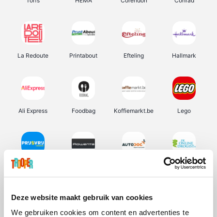
Torfs
HEMA
Corendon
Conrad
La Redoute
Printabout
Efteling
Hallmark
Ali Express
Foodbag
Koffiemarkt.be
Lego
Prijsvrij
Rowenta
Autodoc
De Online Drogist
Deze website maakt gebruik van cookies
We gebruiken cookies om content en advertenties te