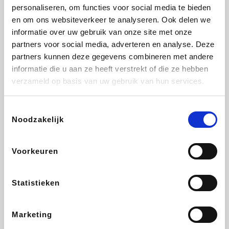
Vidaxl
Lampenlicht.be
Plopsa
Adidas
personaliseren, om functies voor social media te bieden
en om ons websiteverkeer te analyseren. Ook delen we
informatie over uw gebruik van onze site met onze
partners voor social media, adverteren en analyse. Deze
partners kunnen deze gegevens combineren met andere
Hotels.com
All Accor
Medpets.be
Brussels Airlines
informatie die u aan ze heeft verstrekt of die ze hebben
verzameld op basis van uw gebruik van hun services.
Toestemmingsselectie
Noodzakelijk
DectDirect
ZEB
Wondr.Care
Disneyland Paris
Voorkeuren
Wijnvoordeel.be
EuroGifts
Ibood
SupraBazar
Statistieken
Marketing