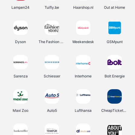
Lampen24
Tuifly.be
Haarshop.nl
Out at Home
Dyson
The Fashion Store
Weekendesk
GSMpunt
Sarenza
Schiesser
Interhome
Bolt Energie
Maxi Zoo
Auto5
Lufthansa
CheapTickets.be