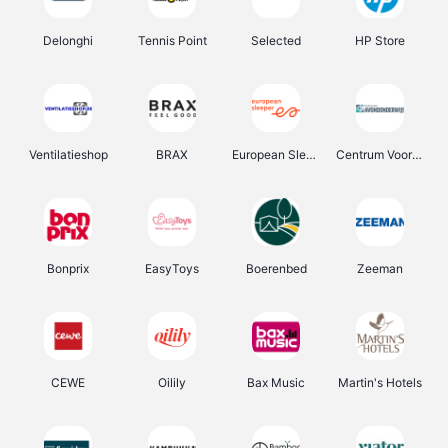
Delonghi
Tennis Point
Selected
HP Store
Ventilatieshop
BRAX
European Sleeper
Centrum Voor Avondonderwijs
Bonprix
EasyToys
Boerenbed
Zeeman
CEWE
Oilily
Bax Music
Martin's Hotels