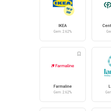
IKEA
Cent
Gem.
2.62
%
Ge
Farmaline
L
Gem.
2.62
%
Ge