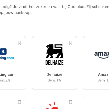
nodig? Je vindt het zeker en vast bij Coolblue. Zij schenke
op jouw aankoop.
king.com
Delhaize
Amaz
em.
2
%
Gem.
1
%
Gem.
1