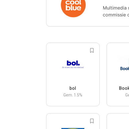
Multimedia 
commissie 
bol
Boo
Gem.
1.5
%
G