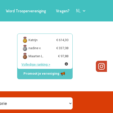
NL
Word Troopervereniging
Vragen?
Katrijn
€ 614,30
nadine v.
€ 337,08
Maarten L.
€ 97,88
Volledige ranking
>
Promoot je vereniging