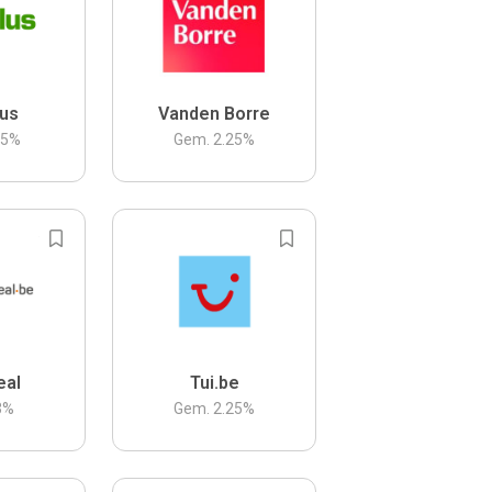
us
Vanden Borre
.5
%
Gem.
2.25
%
eal
Tui.be
3
%
Gem.
2.25
%