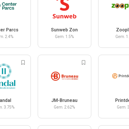
er Parcs
Sunweb Zon
Zoopl
m.
2.4
%
Gem.
1.5
%
Gem.
1
andal
JM-Bruneau
Printd
m.
3.75
%
Gem.
2.62
%
Gem.