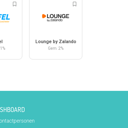
el
Lounge by Zalando
.1
%
Gem.
2
%
DASHBOARD
contactpersonen