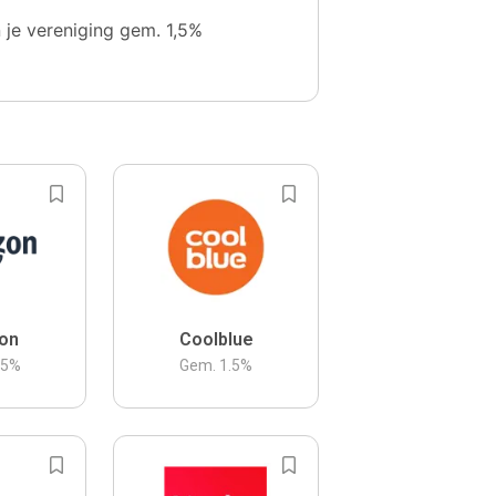
n je vereniging gem. 1,5%
on
Coolblue
.5
%
Gem.
1.5
%