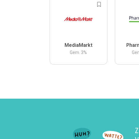
MediaMarkt
Phar
Gem.
3
%
Ge
Z