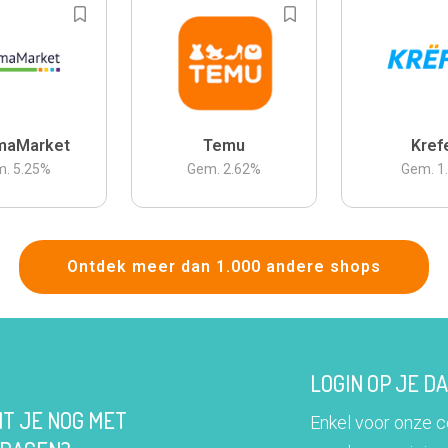
maMarket
Temu
Kref
m.
5.25
%
Gem.
2.62
%
Gem.
1
Ontdek meer dan 1.000 andere shops
LOGIN OP JE 
IT JE NOG MET
Enkel voor onze 