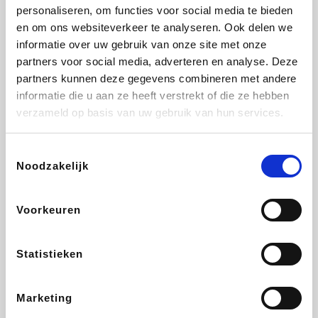
Vidaxl
Lampenlicht.be
Plopsa
Adidas
personaliseren, om functies voor social media te bieden
en om ons websiteverkeer te analyseren. Ook delen we
informatie over uw gebruik van onze site met onze
partners voor social media, adverteren en analyse. Deze
partners kunnen deze gegevens combineren met andere
Hotels.com
All Accor
Medpets.be
Brussels Airlines
informatie die u aan ze heeft verstrekt of die ze hebben
verzameld op basis van uw gebruik van hun services.
Toestemmingsselectie
Noodzakelijk
DectDirect
ZEB
Wondr.Care
Disneyland Paris
Voorkeuren
Wijnvoordeel.be
EuroGifts
Ibood
SupraBazar
Statistieken
Marketing