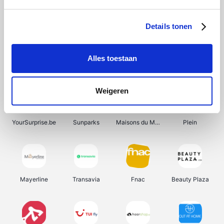
Shein
Bergfreunde
Pazzox
Smartwatchbanden
Details tonen
Alles toestaan
Manutan
Get Your Guide
Wijnbeurs.be
HBM Machines
Weigeren
YourSurprise.be
Sunparks
Maisons du Monde
Plein
Mayerline
Transavia
Fnac
Beauty Plaza