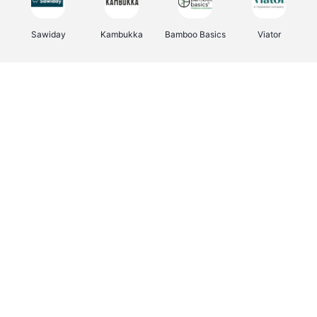
Sawiday
Kambukka
Bamboo Basics
Viator
Deurklinkenshop
Samsonite
Vertbaudet
OTTO Office
Energie.be
Joybuy
Groepen.be
Name It
Albelli.be
Borgerhoff & Lamberigts
Myprotein
JBL