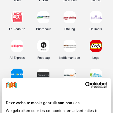
Torfs
HEMA
Corendon
Conrad
La Redoute
Printabout
Efteling
Hallmark
Ali Express
Foodbag
Koffiemarkt.be
Lego
Prijsvrij
Rowenta
Autodoc
De Online Drogist
Deze website maakt gebruik van cookies
We gebruiken cookies om content en advertenties te