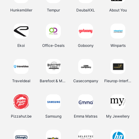
Hunkemöller
Tempur
DeubaXXL
About You
Ekoi
Office-Deals
Goboony
Winparts
Traveldeal
Barefoot & More
Casecompany
Fleurop-Interflora
Pizzahut.be
Samsung
Emma Matras
My Jewellery