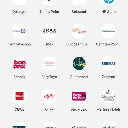
Delonghi
Tennis Point
Selected
HP Store
Ventilatieshop
BRAX
European Sleeper
Centrum Voor Avondonderwijs
Bonprix
EasyToys
Boerenbed
Zeeman
CEWE
Oilily
Bax Music
Martin's Hotels