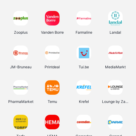
Zooplus
Vanden Borre
Farmaline
Landal
JM-Bruneau
Printdeal
Tui.be
MediaMarkt
PharmaMarket
Temu
Krefel
Lounge by Zalando