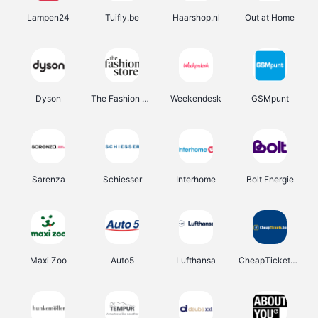
Lampen24
Tuifly.be
Haarshop.nl
Out at Home
Dyson
The Fashion Store
Weekendesk
GSMpunt
Sarenza
Schiesser
Interhome
Bolt Energie
Maxi Zoo
Auto5
Lufthansa
CheapTickets.be