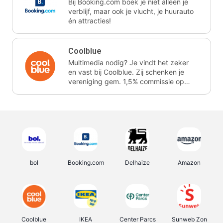
Bij Booking.com boek je niet alleen je
verblijf, maar ook je vlucht, je huurauto
én attracties!
Coolblue
Multimedia nodig? Je vindt het zeker
en vast bij Coolblue. Zij schenken je
vereniging gem. 1,5% commissie op
jouw aankoop.
bol
Booking.com
Delhaize
Amazon
Coolblue
IKEA
Center Parcs
Sunweb Zon