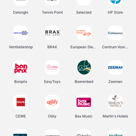
Delonghi
Tennis Point
Selected
HP Store
Ventilatieshop
BRAX
European Sleeper
Centrum Voor Avondonderwijs
Bonprix
EasyToys
Boerenbed
Zeeman
CEWE
Oilily
Bax Music
Martin's Hotels