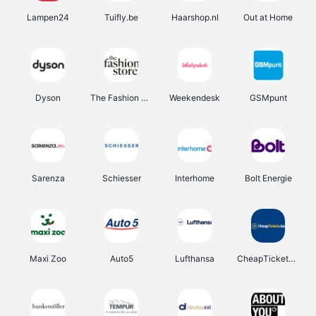
Lampen24
Tuifly.be
Haarshop.nl
Out at Home
Dyson
The Fashion Store
Weekendesk
GSMpunt
Sarenza
Schiesser
Interhome
Bolt Energie
Maxi Zoo
Auto5
Lufthansa
CheapTickets.be