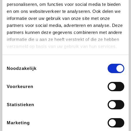
Vidaxl
Lampenlicht.be
Plopsa
Adidas
personaliseren, om functies voor social media te bieden
en om ons websiteverkeer te analyseren. Ook delen we
informatie over uw gebruik van onze site met onze
partners voor social media, adverteren en analyse. Deze
partners kunnen deze gegevens combineren met andere
Hotels.com
All Accor
Medpets.be
Brussels Airlines
informatie die u aan ze heeft verstrekt of die ze hebben
verzameld op basis van uw gebruik van hun services.
Toestemmingsselectie
Noodzakelijk
DectDirect
ZEB
Wondr.Care
Disneyland Paris
Voorkeuren
Wijnvoordeel.be
EuroGifts
Ibood
SupraBazar
Statistieken
Marketing