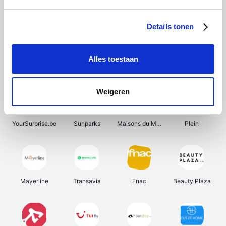
Shein
Bergfreunde
Pazzox
Smartwatchbanden
Details tonen
Alles toestaan
Manutan
Get Your Guide
Wijnbeurs.be
HBM Machines
Weigeren
YourSurprise.be
Sunparks
Maisons du Monde
Plein
Mayerline
Transavia
Fnac
Beauty Plaza