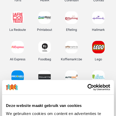
Torfs
HEMA
Corendon
Conrad
La Redoute
Printabout
Efteling
Hallmark
Ali Express
Foodbag
Koffiemarkt.be
Lego
Prijsvrij
Rowenta
Autodoc
De Online Drogist
Deze website maakt gebruik van cookies
We gebruiken cookies om content en advertenties te