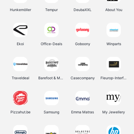
Hunkemöller
Tempur
DeubaXXL
About You
Ekoi
Office-Deals
Goboony
Winparts
Traveldeal
Barefoot & More
Casecompany
Fleurop-Interflora
Pizzahut.be
Samsung
Emma Matras
My Jewellery