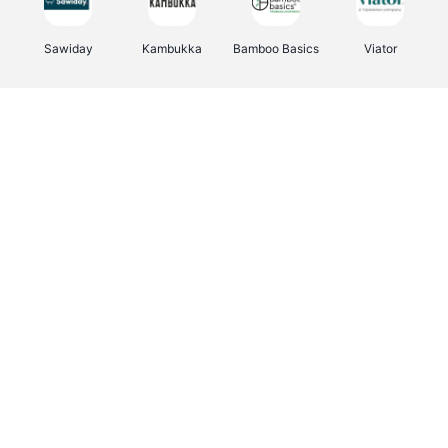
Sawiday
Kambukka
Bamboo Basics
Viator
Deurklinkenshop
Samsonite
Vertbaudet
OTTO Office
Energie.be
Joybuy
Groepen.be
Name It
Albelli.be
Borgerhoff & Lamberigts
Myprotein
JBL