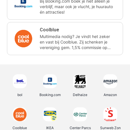
Bij Booking.com boek je niet alleen je
verblijf, maar ook je vlucht, je huurauto
én attracties!
Coolblue
Multimedia nodig? Je vindt het zeker
en vast bij Coolblue. Zij schenken je
vereniging gem. 1,5% commissie op
jouw aankoop.
bol
Booking.com
Delhaize
Amazon
Coolblue
IKEA
Center Parcs
Sunweb Zon