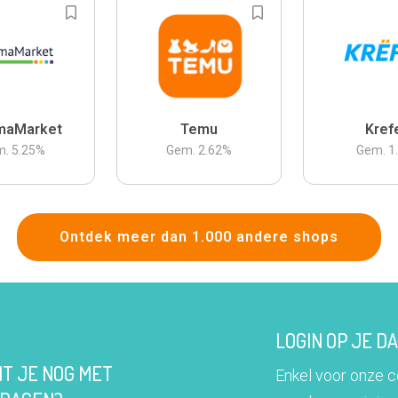
maMarket
Temu
Kref
m.
5.25
%
Gem.
2.62
%
Gem.
1
Ontdek meer dan 1.000 andere shops
LOGIN OP JE 
IT JE NOG MET
Enkel voor onze 