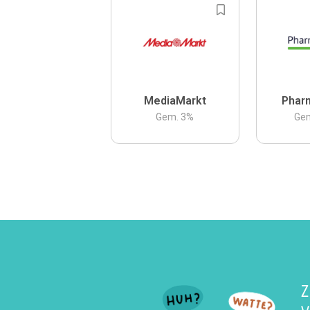
MediaMarkt
Phar
Gem.
3
%
Ge
Z