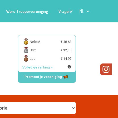
NL
Word Troopervereniging
Vragen?
Nele M.
€ 48,63
Britt
€ 32,35
Luc
€ 14,97
Volledige ranking
>
Promoot je vereniging