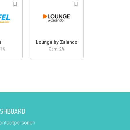
el
Lounge by Zalando
.1
%
Gem.
2
%
DASHBOARD
contactpersonen