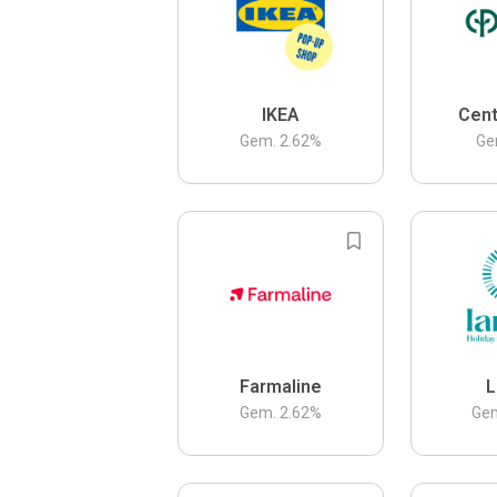
IKEA
Cent
Gem.
2.62
%
Ge
Farmaline
L
Gem.
2.62
%
Ge