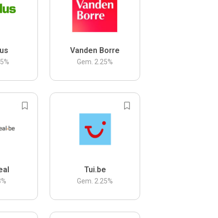
us
Vanden Borre
.5
%
Gem.
2.25
%
eal
Tui.be
3
%
Gem.
2.25
%