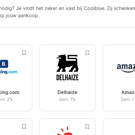
nodig? Je vindt het zeker en vast bij Coolblue. Zij schenke
op jouw aankoop.
king.com
Delhaize
Amaz
em.
2
%
Gem.
1
%
Gem.
1