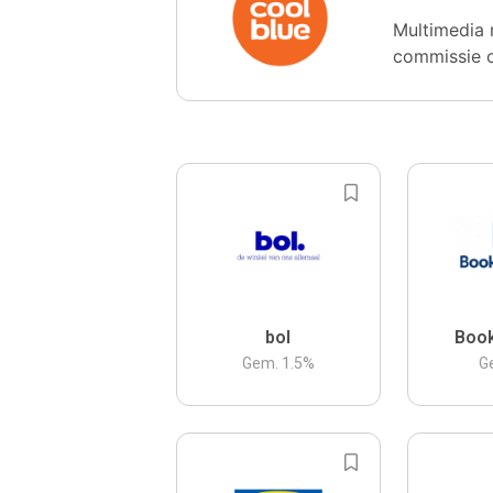
Multimedia 
commissie 
bol
Boo
Gem.
1.5
%
G