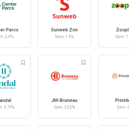
er Parcs
Sunweb Zon
Zoopl
m.
2.4
%
Gem.
1.5
%
Gem.
1
andal
JM-Bruneau
Printd
m.
3.75
%
Gem.
2.62
%
Gem.