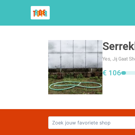
Serrek
Yes, Jij Gaat S
€ 106