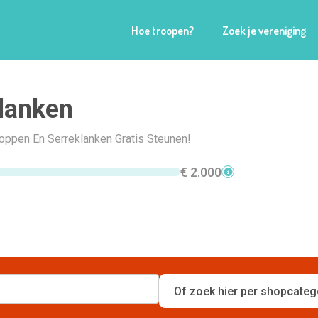
Hoe troopen?
Zoek je vereniging
lanken
hoppen En Serreklanken Gratis Steunen!
€ 2.000