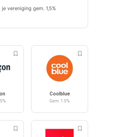
n je vereniging gem. 1,5%
on
Coolblue
.5
%
Gem.
1.5
%