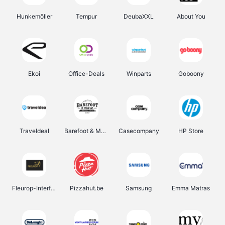
Hunkemöller
Tempur
DeubaXXL
About You
Ekoi
Office-Deals
Winparts
Goboony
Traveldeal
Barefoot & More
Casecompany
HP Store
Fleurop-Interflora
Pizzahut.be
Samsung
Emma Matras