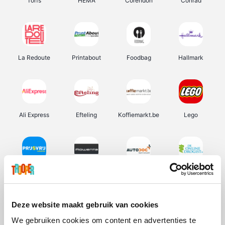
Torfs
HEMA
Corendon
Conrad
La Redoute
Printabout
Foodbag
Hallmark
Ali Express
Efteling
Koffiemarkt.be
Lego
Prijsvrij
Rowenta
Autodoc
De Online Drogist
Deze website maakt gebruik van cookies
We gebruiken cookies om content en advertenties te