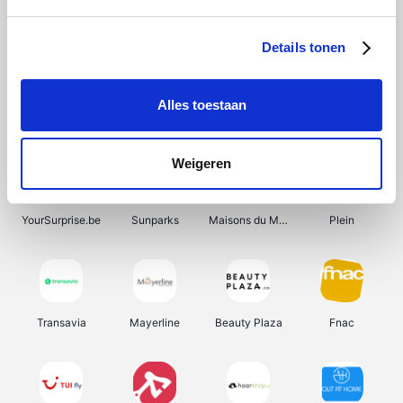
Shein
Get Your Guide
Bergfreunde
Pazzox
Details tonen
Alles toestaan
Smartwatchbanden
Manutan
Wijnbeurs.be
HBM Machines
Weigeren
YourSurprise.be
Sunparks
Maisons du Monde
Plein
Transavia
Mayerline
Beauty Plaza
Fnac