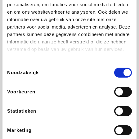
Vidaxl
Plopsa
Lampenlicht.be
Adidas
personaliseren, om functies voor social media te bieden
en om ons websiteverkeer te analyseren. Ook delen we
informatie over uw gebruik van onze site met onze
partners voor social media, adverteren en analyse. Deze
partners kunnen deze gegevens combineren met andere
Hotels.com
All Accor
Brussels Airlines
Medpets.be
informatie die u aan ze heeft verstrekt of die ze hebben
verzameld op basis van uw gebruik van hun services.
Toestemmingsselectie
Noodzakelijk
DectDirect
Wijnvoordeel.be
Wondr.Care
ZEB
Voorkeuren
Disneyland Paris
EuroGifts
Ibood
SupraBazar
Statistieken
Marketing