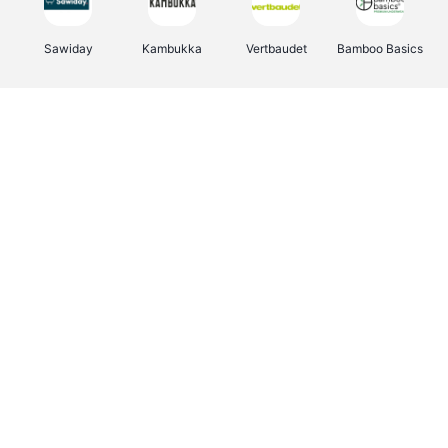
Sawiday
Kambukka
Vertbaudet
Bamboo Basics
Viator
Deurklinkenshop
Samsonite
OTTO Office
Energie.be
Groepen.be
Name It
Albelli.be
Joybuy
Borgerhoff & Lamberigts
Myprotein
JBL