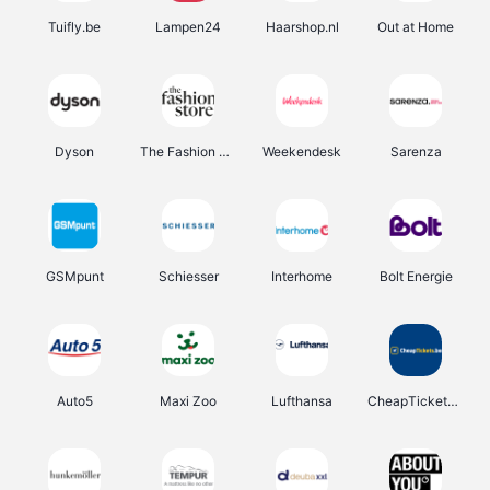
Tuifly.be
Lampen24
Haarshop.nl
Out at Home
Dyson
The Fashion Store
Weekendesk
Sarenza
GSMpunt
Schiesser
Interhome
Bolt Energie
Auto5
Maxi Zoo
Lufthansa
CheapTickets.be