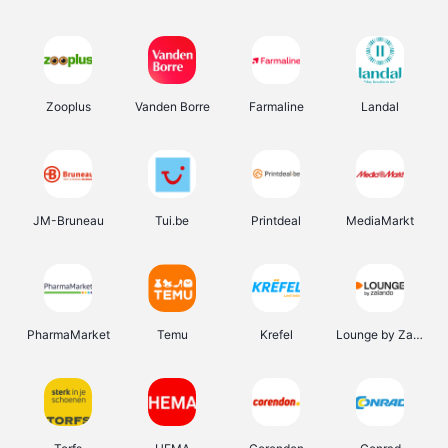
Zooplus
Vanden Borre
Farmaline
Landal
JM-Bruneau
Tui.be
Printdeal
MediaMarkt
PharmaMarket
Temu
Krefel
Lounge by Zalando