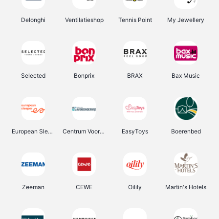
Delonghi
Ventilatieshop
Tennis Point
My Jewellery
Selected
Bonprix
BRAX
Bax Music
European Sleeper
Centrum Voor Avondonderwijs
EasyToys
Boerenbed
Zeeman
CEWE
Oilily
Martin's Hotels