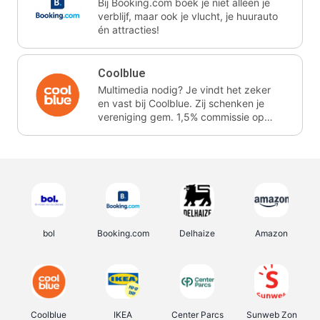
Bij Booking.com boek je niet alleen je
verblijf, maar ook je vlucht, je huurauto
én attracties!
Coolblue
Multimedia nodig? Je vindt het zeker
en vast bij Coolblue. Zij schenken je
vereniging gem. 1,5% commissie op
jouw aankoop.
bol
Booking.com
Delhaize
Amazon
Coolblue
IKEA
Center Parcs
Sunweb Zon