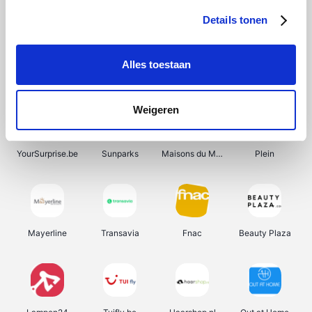
Details tonen
Alles toestaan
Manutan
Get Your Guide
Wijnbeurs.be
HBM Machines
Weigeren
YourSurprise.be
Sunparks
Maisons du Monde
Plein
Mayerline
Transavia
Fnac
Beauty Plaza