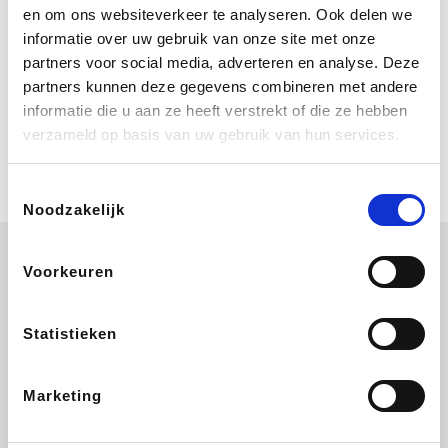
Bij Booking.com boek je niet alleen je
en om ons websiteverkeer te analyseren. Ook delen we
verblijf, maar ook je vlucht, je huurauto
informatie over uw gebruik van onze site met onze
én attracties!
partners voor social media, adverteren en analyse. Deze
partners kunnen deze gegevens combineren met andere
Coolblue
informatie die u aan ze heeft verstrekt of die ze hebben
Multimedia nodig? Je vindt het zeker
verzameld op basis van uw gebruik van hun services.
en vast bij Coolblue. Zij schenken je
vereniging gem. 1,5% commissie op
jouw aankoop.
Toestemmingsselectie
Noodzakelijk
Voorkeuren
Wijnvoordeel.be
EuroGifts
Ibood
SupraBazar
Statistieken
Marketing
Shein
Bergfreunde
Pazzox
Smartwatchbanden