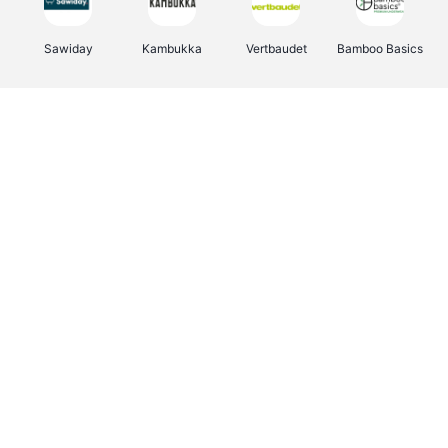
Sawiday
Kambukka
Vertbaudet
Bamboo Basics
Viator
Deurklinkenshop
Samsonite
Joybuy
OTTO Office
Energie.be
Groepen.be
Name It
Borgerhoff & Lamberigts
Myprotein
Albelli.be
JBL