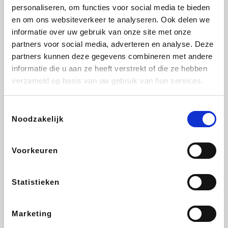
Vidaxl
Lampenlicht.be
Plopsa
Brussels Airlines
personaliseren, om functies voor social media te bieden
en om ons websiteverkeer te analyseren. Ook delen we
informatie over uw gebruik van onze site met onze
partners voor social media, adverteren en analyse. Deze
partners kunnen deze gegevens combineren met andere
All Accor
Adidas
Hotels.com
Medpets.be
informatie die u aan ze heeft verstrekt of die ze hebben
verzameld op basis van uw gebruik van hun services.
Toestemmingsselectie
Noodzakelijk
DectDirect
ZEB
Wondr.Care
Disneyland Paris
Voorkeuren
Ibood
EuroGifts
Wijnvoordeel.be
SupraBazar
Statistieken
Marketing