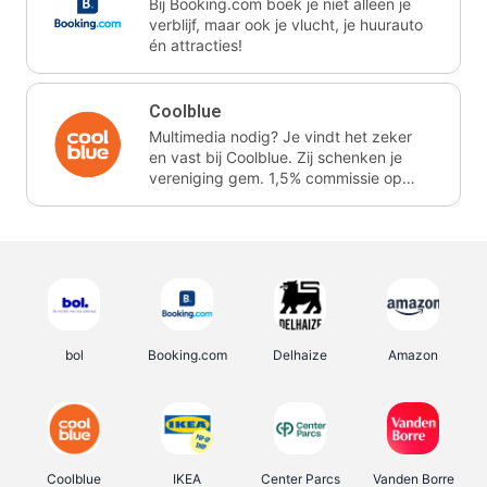
Bij Booking.com boek je niet alleen je
verblijf, maar ook je vlucht, je huurauto
én attracties!
Coolblue
Multimedia nodig? Je vindt het zeker
en vast bij Coolblue. Zij schenken je
vereniging gem. 1,5% commissie op
jouw aankoop.
bol
Booking.com
Delhaize
Amazon
Coolblue
IKEA
Center Parcs
Vanden Borre