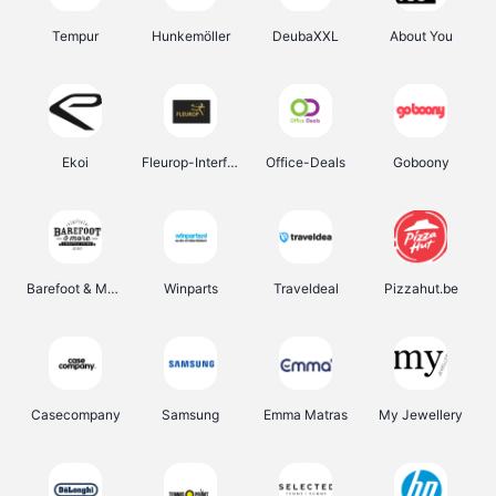
Tempur
Hunkemöller
DeubaXXL
About You
Ekoi
Fleurop-Interflora
Office-Deals
Goboony
Barefoot & More
Winparts
Traveldeal
Pizzahut.be
Casecompany
Samsung
Emma Matras
My Jewellery