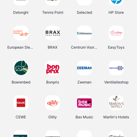
Delonghi
Tennis Point
Selected
HP Store
European Sleeper
BRAX
Centrum Voor Avondonderwijs
EasyToys
Boerenbed
Bonprix
Zeeman
Ventilatieshop
CEWE
Oilily
Bax Music
Martin's Hotels