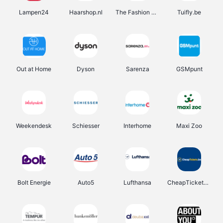
Lampen24
Haarshop.nl
The Fashion Store
Tuifly.be
Out at Home
Dyson
Sarenza
GSMpunt
Weekendesk
Schiesser
Interhome
Maxi Zoo
Bolt Energie
Auto5
Lufthansa
CheapTickets.be