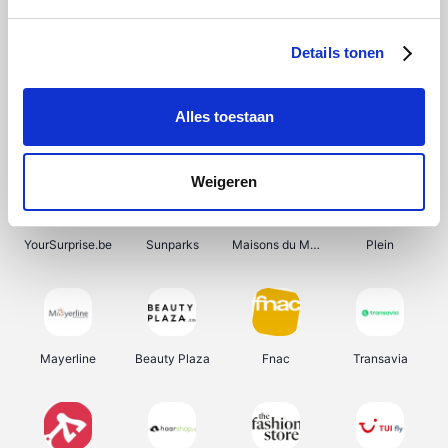
Bergfreunde
Shein
Pazzox
Manutan
Details tonen
Alles toestaan
Smartwatchbanden
Wijnbeurs.be
Get Your Guide
HBM Machines
Weigeren
YourSurprise.be
Sunparks
Maisons du Monde
Plein
Mayerline
Beauty Plaza
Fnac
Transavia