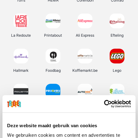
Torfs
HEMA
Corendon
Conrad
La Redoute
Printabout
Ali Express
Efteling
Hallmark
Foodbag
Koffiemarkt.be
Lego
Rowenta
Prijsvrij
Autodoc
De Online Drogist
Deze website maakt gebruik van cookies
We gebruiken cookies om content en advertenties te