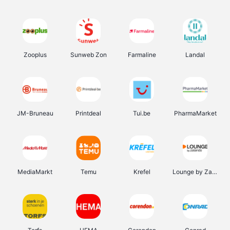
Zooplus
Sunweb Zon
Farmaline
Landal
JM-Bruneau
Printdeal
Tui.be
PharmaMarket
MediaMarkt
Temu
Krefel
Lounge by Zalando