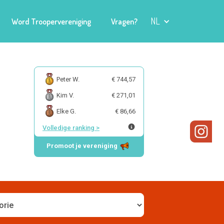
NL
Word Troopervereniging
Vragen?
Peter W.
€ 744,57
Kim V.
€ 271,01
Elke G.
€ 86,66
Volledige ranking
>
Promoot je vereniging