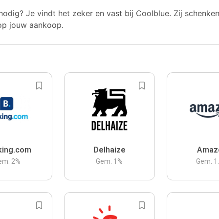
nodig? Je vindt het zeker en vast bij Coolblue. Zij schenke
op jouw aankoop.
king.com
Delhaize
Amaz
em.
2
%
Gem.
1
%
Gem.
1