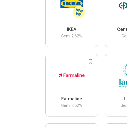
IKEA
Cent
Gem.
2.62
%
Ge
Farmaline
L
Gem.
2.62
%
Ge