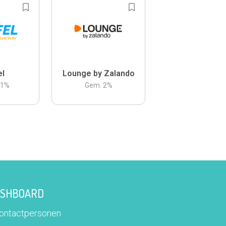
el
Lounge by Zalando
.1
%
Gem.
2
%
DASHBOARD
contactpersonen