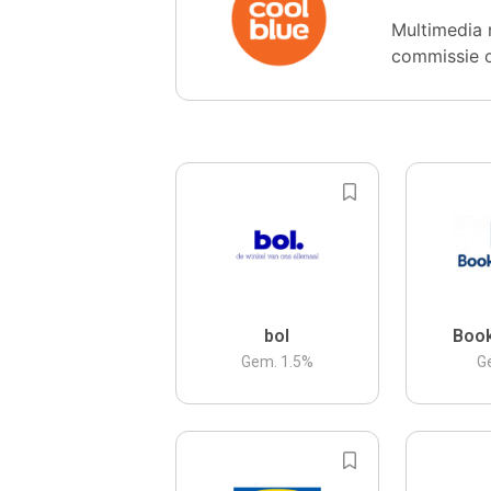
Multimedia 
commissie 
bol
Boo
Gem.
1.5
%
G