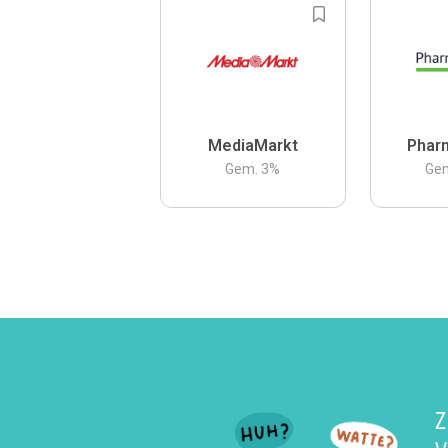
MediaMarkt
Phar
Gem.
3
%
Ge
Z