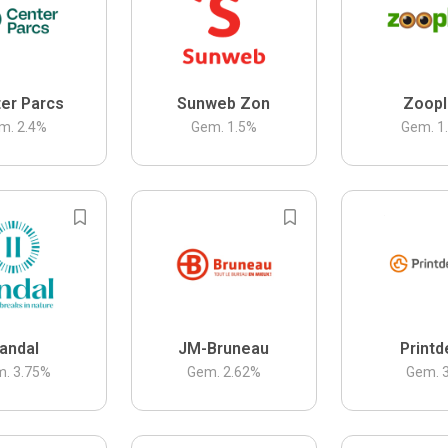
er Parcs
Sunweb Zon
Zoopl
m.
2.4
%
Gem.
1.5
%
Gem.
1
andal
JM-Bruneau
Printd
m.
3.75
%
Gem.
2.62
%
Gem.