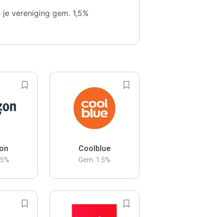
n je vereniging gem. 1,5%
on
Coolblue
.5
%
Gem.
1.5
%