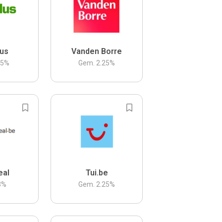
us
Vanden Borre
.5
%
Gem.
2.25
%
eal
Tui.be
3
%
Gem.
2.25
%