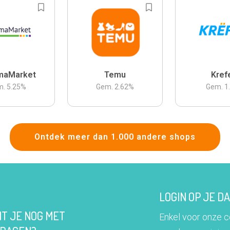
maMarket
Temu
Kref
m.
5.25
%
Gem.
2.62
%
Gem.
1
Ontdek meer dan 1.000 andere shops
LOGIN OP JE 
IT JE NOG MET
Enkel voor onze 