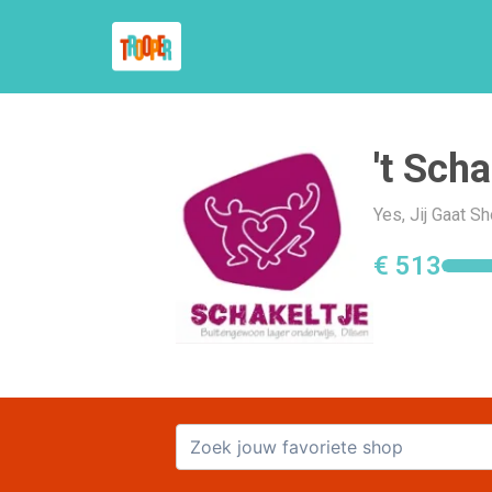
't Scha
Yes, Jij Gaat S
€ 513