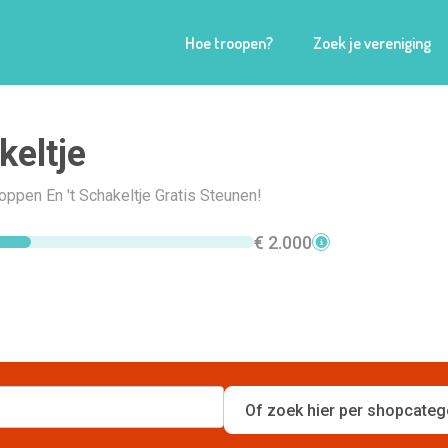
Hoe troopen?
Zoek je vereniging
keltje
hoppen En 't Schakeltje Gratis Steunen!
€ 2.000