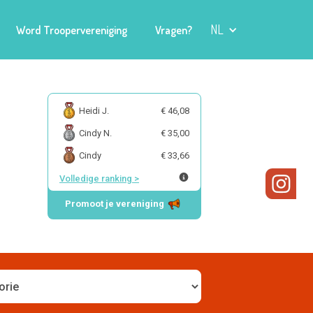
NL
Word Troopervereniging
Vragen?
Heidi J.
€ 46,08
Cindy N.
€ 35,00
Cindy
€ 33,66
Volledige ranking
>
Promoot je vereniging