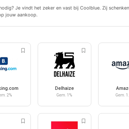
nodig? Je vindt het zeker en vast bij Coolblue. Zij schenke
op jouw aankoop.
king.com
Delhaize
Amaz
em.
2
%
Gem.
1
%
Gem.
1