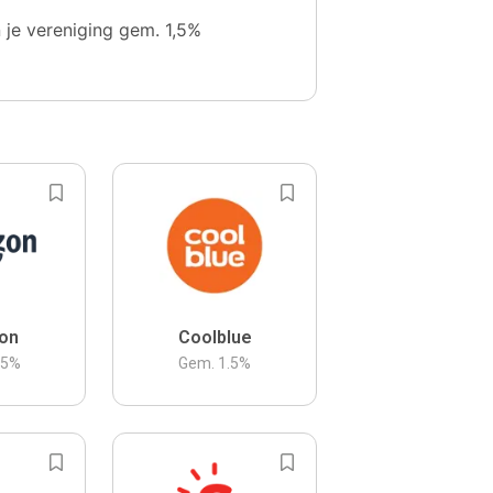
n je vereniging gem. 1,5%
on
Coolblue
.5
%
Gem.
1.5
%