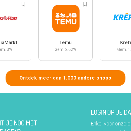
iaMarkt
Temu
Kref
em.
3
%
Gem.
2.62
%
Gem.
1
Ontdek meer dan 1.000 andere shops
LOGIN OP JE 
IT JE NOG MET
Enkel voor onze 