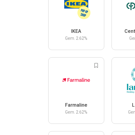
IKEA
Cent
Gem.
2.62
%
Ge
Farmaline
L
Gem.
2.62
%
Ge