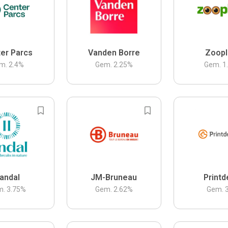
er Parcs
Vanden Borre
Zoopl
m.
2.4
%
Gem.
2.25
%
Gem.
1
andal
JM-Bruneau
Printd
m.
3.75
%
Gem.
2.62
%
Gem.