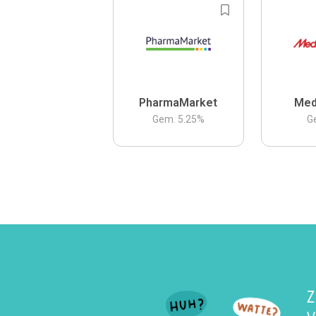
PharmaMarket
Med
Gem.
5.25
%
G
Z