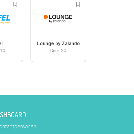
el
Lounge by Zalando
.1
%
Gem.
2
%
DASHBOARD
contactpersonen