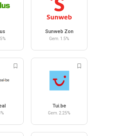
us
Sunweb Zon
.5
%
Gem.
1.5
%
eal
Tui.be
3
%
Gem.
2.25
%