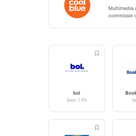
Multimedia 
commissie 
bol
Boo
Gem.
1.5
%
G