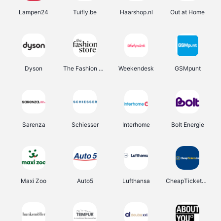
Lampen24
Tuifly.be
Haarshop.nl
Out at Home
Dyson
The Fashion Store
Weekendesk
GSMpunt
Sarenza
Schiesser
Interhome
Bolt Energie
Maxi Zoo
Auto5
Lufthansa
CheapTickets.be