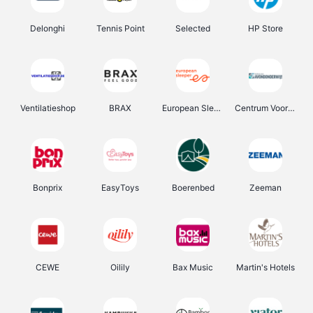
Delonghi
Tennis Point
Selected
HP Store
Ventilatieshop
BRAX
European Sleeper
Centrum Voor Avondonderwijs
Bonprix
EasyToys
Boerenbed
Zeeman
CEWE
Oilily
Bax Music
Martin's Hotels