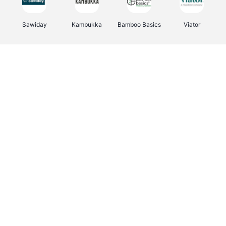
Sawiday
Kambukka
Bamboo Basics
Viator
Deurklinkenshop
Samsonite
Vertbaudet
OTTO Office
Energie.be
Joybuy
Groepen.be
Name It
Albelli.be
Borgerhoff & Lamberigts
Myprotein
JBL