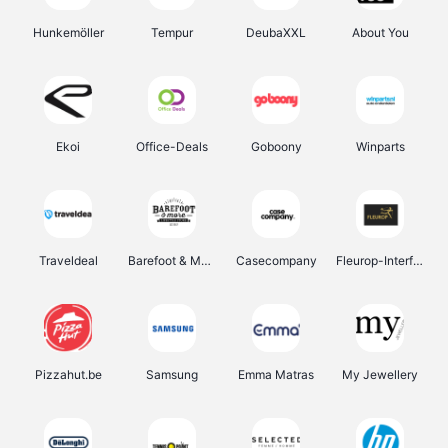
Hunkemöller
Tempur
DeubaXXL
About You
Ekoi
Office-Deals
Goboony
Winparts
Traveldeal
Barefoot & More
Casecompany
Fleurop-Interflora
Pizzahut.be
Samsung
Emma Matras
My Jewellery