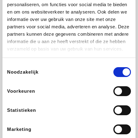
Vidaxl
Lampenlicht.be
Plopsa
Adidas
personaliseren, om functies voor social media te bieden
en om ons websiteverkeer te analyseren. Ook delen we
informatie over uw gebruik van onze site met onze
partners voor social media, adverteren en analyse. Deze
partners kunnen deze gegevens combineren met andere
Hotels.com
All Accor
Medpets.be
Brussels Airlines
informatie die u aan ze heeft verstrekt of die ze hebben
verzameld op basis van uw gebruik van hun services.
Toestemmingsselectie
Noodzakelijk
DectDirect
ZEB
Wondr.Care
Disneyland Paris
Voorkeuren
Wijnvoordeel.be
EuroGifts
Ibood
SupraBazar
Statistieken
Marketing