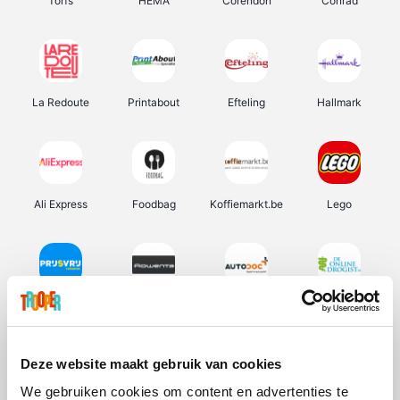
Torfs
HEMA
Corendon
Conrad
La Redoute
Printabout
Efteling
Hallmark
Ali Express
Foodbag
Koffiemarkt.be
Lego
Prijsvrij
Rowenta
Autodoc
De Online Drogist
Deze website maakt gebruik van cookies
We gebruiken cookies om content en advertenties te