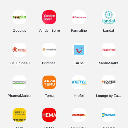
Zooplus
Vanden Borre
Farmaline
Landal
JM-Bruneau
Printdeal
Tui.be
MediaMarkt
PharmaMarket
Temu
Krefel
Lounge by Zalando