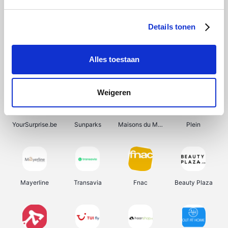
Shein
Bergfreunde
Pazzox
Smartwatchbanden
Details tonen
Alles toestaan
Manutan
Get Your Guide
Wijnbeurs.be
HBM Machines
Weigeren
YourSurprise.be
Sunparks
Maisons du Monde
Plein
Mayerline
Transavia
Fnac
Beauty Plaza