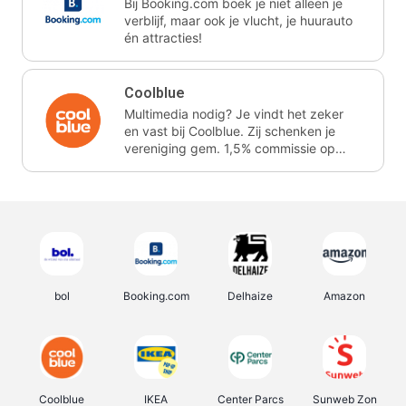
Bij Booking.com boek je niet alleen je
verblijf, maar ook je vlucht, je huurauto
én attracties!
Coolblue
Multimedia nodig? Je vindt het zeker
en vast bij Coolblue. Zij schenken je
vereniging gem. 1,5% commissie op
jouw aankoop.
bol
Booking.com
Delhaize
Amazon
Coolblue
IKEA
Center Parcs
Sunweb Zon