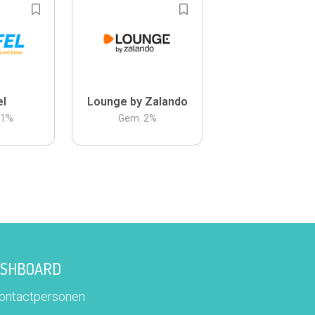
el
Lounge by Zalando
.1
%
Gem.
2
%
DASHBOARD
contactpersonen