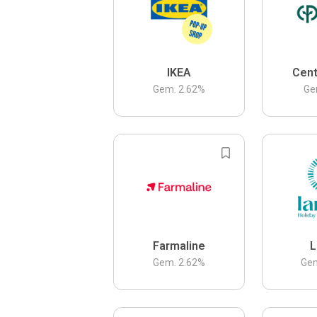
IKEA
Cent
Gem.
2.62
%
Ge
Farmaline
L
Gem.
2.62
%
Ge