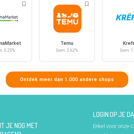
maMarket
Temu
Kref
m.
5.25
%
Gem.
2.62
%
Gem.
1
Ontdek meer dan 1.000 andere shops
LOGIN OP JE 
IT JE NOG MET
Enkel voor onze 