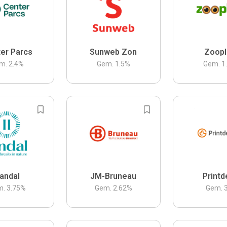
er Parcs
Sunweb Zon
Zoopl
m.
2.4
%
Gem.
1.5
%
Gem.
1
andal
JM-Bruneau
Printd
m.
3.75
%
Gem.
2.62
%
Gem.