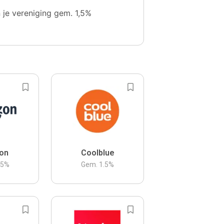
n je vereniging gem. 1,5%
on
Coolblue
.5
%
Gem.
1.5
%