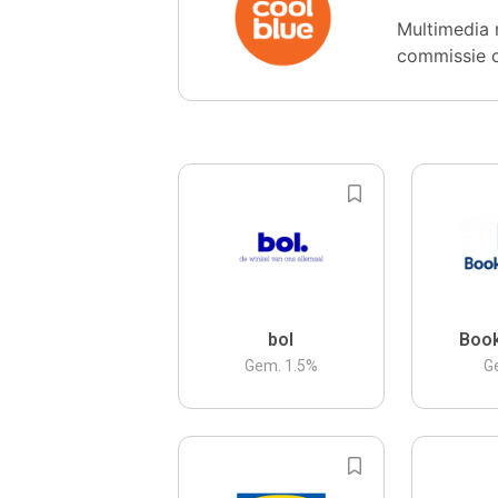
Multimedia 
commissie 
bol
Boo
Gem.
1.5
%
G