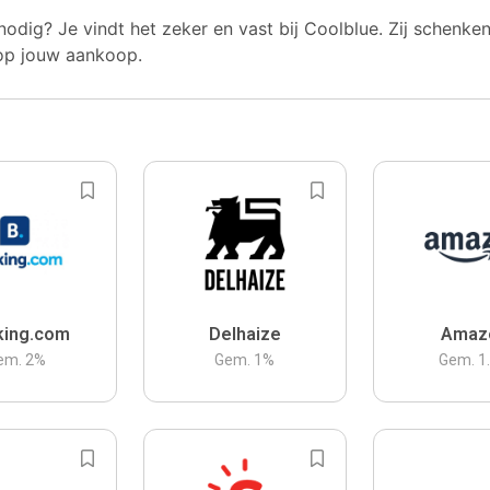
nodig? Je vindt het zeker en vast bij Coolblue. Zij schenke
op jouw aankoop.
king.com
Delhaize
Amaz
em.
2
%
Gem.
1
%
Gem.
1