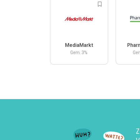
MediaMarkt
Phar
Gem.
3
%
Ge
Z