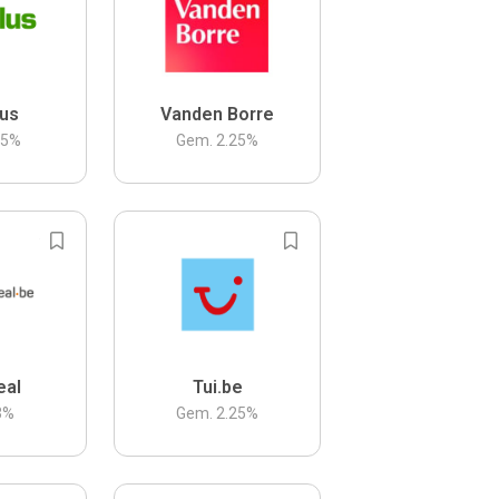
us
Vanden Borre
.5
%
Gem.
2.25
%
eal
Tui.be
3
%
Gem.
2.25
%