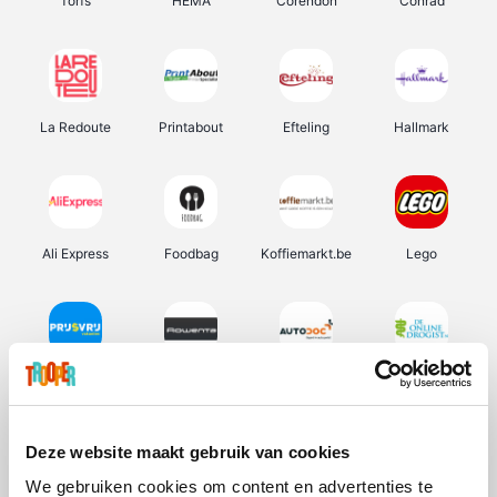
Torfs
HEMA
Corendon
Conrad
La Redoute
Printabout
Efteling
Hallmark
Ali Express
Foodbag
Koffiemarkt.be
Lego
Prijsvrij
Rowenta
Autodoc
De Online Drogist
Deze website maakt gebruik van cookies
We gebruiken cookies om content en advertenties te