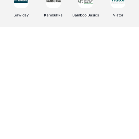
Sawiday
Kambukka
Bamboo Basics
Viator
Deurklinkenshop
Samsonite
Vertbaudet
OTTO Office
Energie.be
Joybuy
Groepen.be
Name It
Albelli.be
Borgerhoff & Lamberigts
Myprotein
JBL