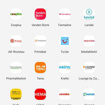
Zooplus
Vanden Borre
Farmaline
Landal
JM-Bruneau
Printdeal
Tui.be
MediaMarkt
PharmaMarket
Temu
Krefel
Lounge by Zalando