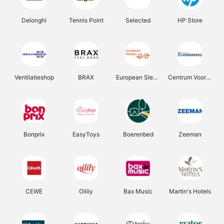
Delonghi
Tennis Point
Selected
HP Store
Ventilatieshop
BRAX
European Sleeper
Centrum Voor Avondonderwijs
Bonprix
EasyToys
Boerenbed
Zeeman
CEWE
Oilily
Bax Music
Martin's Hotels