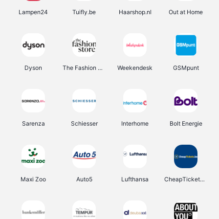
Lampen24
Tuifly.be
Haarshop.nl
Out at Home
Dyson
The Fashion Store
Weekendesk
GSMpunt
Sarenza
Schiesser
Interhome
Bolt Energie
Maxi Zoo
Auto5
Lufthansa
CheapTickets.be