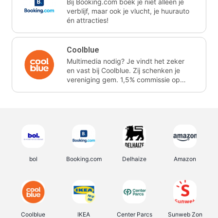
Bij Booking.com boek je niet alleen je
verblijf, maar ook je vlucht, je huurauto
én attracties!
Coolblue
Multimedia nodig? Je vindt het zeker
en vast bij Coolblue. Zij schenken je
vereniging gem. 1,5% commissie op
jouw aankoop.
bol
Booking.com
Delhaize
Amazon
Coolblue
IKEA
Center Parcs
Sunweb Zon