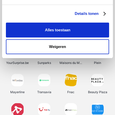
Shein
Bergfreunde
Pazzox
Smartwatchbanden
Details tonen
Alles toestaan
Manutan
Get Your Guide
Wijnbeurs.be
HBM Machines
Weigeren
YourSurprise.be
Sunparks
Maisons du Monde
Plein
Mayerline
Transavia
Fnac
Beauty Plaza