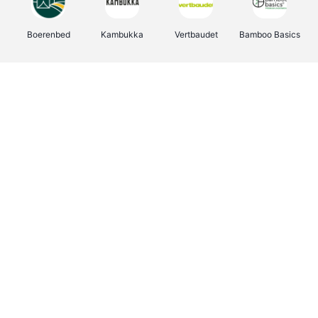
Boerenbed
Kambukka
Vertbaudet
Bamboo Basics
Viator
Deurklinkenshop
Joybuy
OTTO Office
Energie.be
Groepen.be
Name It
Shop like you Give A Damn
Expedia.be
Borgerhoff & Lamberigts
Myprotein
Albelli.be