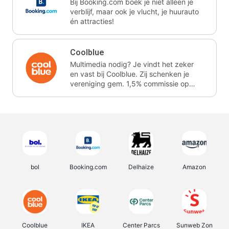
Bij Booking.com boek je niet alleen je
verblijf, maar ook je vlucht, je huurauto
én attracties!
Coolblue
Multimedia nodig? Je vindt het zeker
en vast bij Coolblue. Zij schenken je
vereniging gem. 1,5% commissie op
jouw aankoop.
bol
Booking.com
Delhaize
Amazon
Coolblue
IKEA
Center Parcs
Sunweb Zon