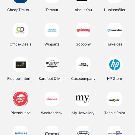
CheapTickets.be
Tempur
About You
Hunkemöller
Office-Deals
Winparts
Goboony
Traveldeal
Fleurop-Interflora
Barefoot & More
Casecompany
HP Store
Pizzahut.be
Weekendesk
My Jewellery
Tennis Point