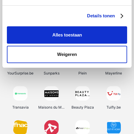
SupraBazar
Shein
Bergfreunde
Smartwatchbanden
Details tonen
Alles toestaan
Manutan
Pazzox
Wijnbeurs.be
HBM Machines
Weigeren
YourSurprise.be
Sunparks
Plein
Mayerline
Transavia
Maisons du Monde
Beauty Plaza
Tuifly.be