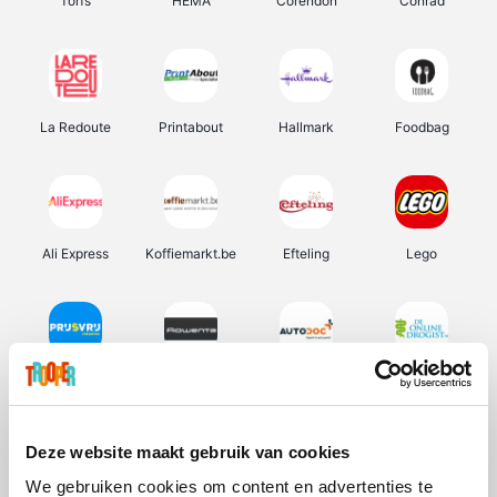
Torfs
HEMA
Corendon
Conrad
La Redoute
Printabout
Hallmark
Foodbag
Ali Express
Koffiemarkt.be
Efteling
Lego
Prijsvrij
Rowenta
Autodoc
De Online Drogist
Deze website maakt gebruik van cookies
We gebruiken cookies om content en advertenties te