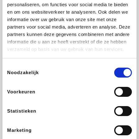
Vidaxl
Lampenlicht.be
Adidas
Hotels.com
personaliseren, om functies voor social media te bieden
en om ons websiteverkeer te analyseren. Ook delen we
informatie over uw gebruik van onze site met onze
partners voor social media, adverteren en analyse. Deze
partners kunnen deze gegevens combineren met andere
Plopsa
DectDirect
Medpets.be
All Accor
informatie die u aan ze heeft verstrekt of die ze hebben
verzameld op basis van uw gebruik van hun services.
Toestemmingsselectie
Noodzakelijk
Brussels Airlines
Wondr.Care
Wijnvoordeel.be
Disneyland Paris
Voorkeuren
ZEB
EuroGifts
Ibood
Get Your Guide
Statistieken
Marketing