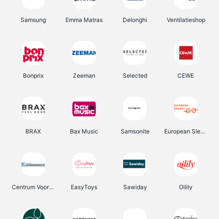
Samsung
Emma Matras
Delonghi
Ventilatieshop
Bonprix
Zeeman
Selected
CEWE
BRAX
Bax Music
Samsonite
European Sleeper
Centrum Voor Avondonderwijs
EasyToys
Sawiday
Oilily