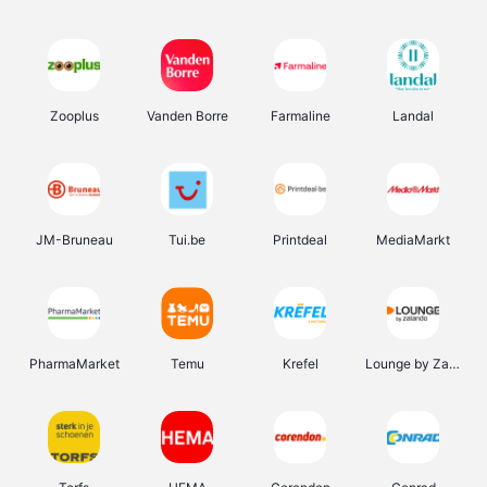
Zooplus
Vanden Borre
Farmaline
Landal
JM-Bruneau
Tui.be
Printdeal
MediaMarkt
PharmaMarket
Temu
Krefel
Lounge by Zalando