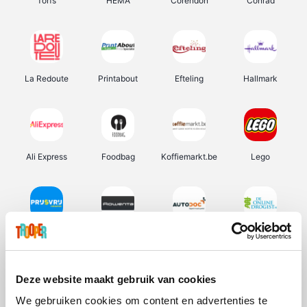
Torfs
HEMA
Corendon
Conrad
La Redoute
Printabout
Efteling
Hallmark
Ali Express
Foodbag
Koffiemarkt.be
Lego
Prijsvrij
Rowenta
Autodoc
De Online Drogist
Deze website maakt gebruik van cookies
We gebruiken cookies om content en advertenties te