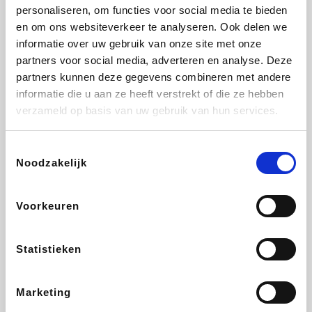
Vidaxl
Lampenlicht.be
Plopsa
Adidas
personaliseren, om functies voor social media te bieden
en om ons websiteverkeer te analyseren. Ook delen we
informatie over uw gebruik van onze site met onze
partners voor social media, adverteren en analyse. Deze
partners kunnen deze gegevens combineren met andere
Hotels.com
All Accor
Medpets.be
Brussels Airlines
informatie die u aan ze heeft verstrekt of die ze hebben
verzameld op basis van uw gebruik van hun services.
Toestemmingsselectie
Noodzakelijk
DectDirect
ZEB
Wondr.Care
Disneyland Paris
Voorkeuren
Wijnvoordeel.be
EuroGifts
Ibood
SupraBazar
Statistieken
Marketing