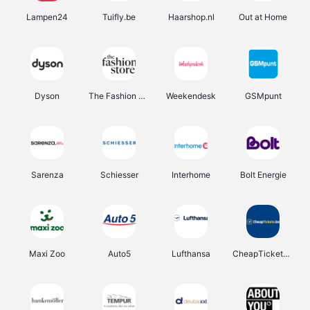
Lampen24
Tuifly.be
Haarshop.nl
Out at Home
Dyson
The Fashion Store
Weekendesk
GSMpunt
Sarenza
Schiesser
Interhome
Bolt Energie
Maxi Zoo
Auto5
Lufthansa
CheapTickets.be