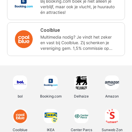
Bij Booking.com boek je niet alleen je
verblijf, maar ook je vlucht, je huurauto
én attracties!
Coolblue
Multimedia nodig? Je vindt het zeker
en vast bij Coolblue. Zij schenken je
vereniging gem. 1,5% commissie op
jouw aankoop.
bol
Booking.com
Delhaize
Amazon
Coolblue
IKEA
Center Parcs
Sunweb Zon