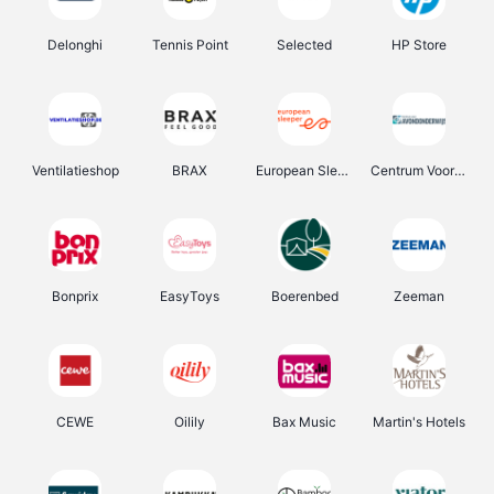
Delonghi
Tennis Point
Selected
HP Store
Ventilatieshop
BRAX
European Sleeper
Centrum Voor Avondonderwijs
Bonprix
EasyToys
Boerenbed
Zeeman
CEWE
Oilily
Bax Music
Martin's Hotels