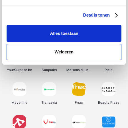
Shein
Bergfreunde
Pazzox
Smartwatchbanden
Details tonen
Alles toestaan
Manutan
Get Your Guide
Wijnbeurs.be
HBM Machines
Weigeren
YourSurprise.be
Sunparks
Maisons du Monde
Plein
Mayerline
Transavia
Fnac
Beauty Plaza