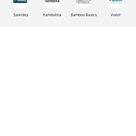
Sawiday
Kambukka
Bamboo Basics
Viator
Deurklinkenshop
Samsonite
Vertbaudet
OTTO Office
Energie.be
Joybuy
Groepen.be
Name It
Albelli.be
Borgerhoff & Lamberigts
Myprotein
JBL