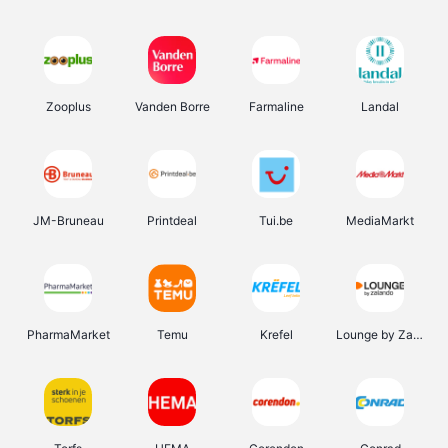
Zooplus
Vanden Borre
Farmaline
Landal
JM-Bruneau
Printdeal
Tui.be
MediaMarkt
PharmaMarket
Temu
Krefel
Lounge by Zalando