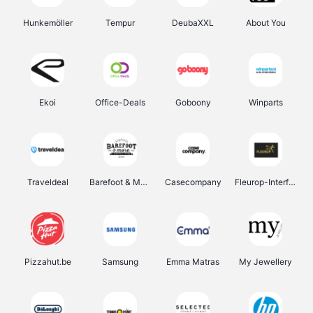
Hunkemöller
Tempur
DeubaXXL
About You
Ekoi
Office-Deals
Goboony
Winparts
Traveldeal
Barefoot & More
Casecompany
Fleurop-Interflora
Pizzahut.be
Samsung
Emma Matras
My Jewellery