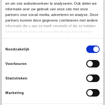
Bij Booking.com boek je niet alleen je
en om ons websiteverkeer te analyseren. Ook delen we
verblijf, maar ook je vlucht, je huurauto
informatie over uw gebruik van onze site met onze
én attracties!
partners voor social media, adverteren en analyse. Deze
partners kunnen deze gegevens combineren met andere
Coolblue
informatie die u aan ze heeft verstrekt of die ze hebben
Multimedia nodig? Je vindt het zeker
verzameld op basis van uw gebruik van hun services.
en vast bij Coolblue. Zij schenken je
vereniging gem. 1,5% commissie op
jouw aankoop.
Toestemmingsselectie
Noodzakelijk
Voorkeuren
Wijnvoordeel.be
EuroGifts
Ibood
SupraBazar
Statistieken
Marketing
Shein
Bergfreunde
Pazzox
Smartwatchbanden