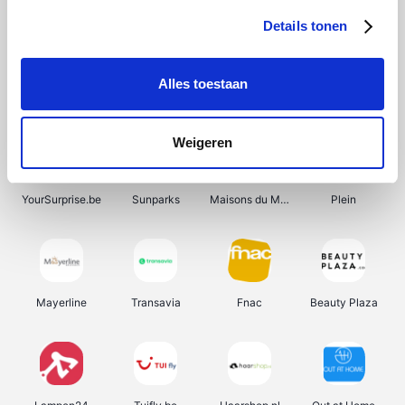
Details tonen
Alles toestaan
Manutan
Get Your Guide
Wijnbeurs.be
HBM Machines
Weigeren
YourSurprise.be
Sunparks
Maisons du Monde
Plein
Mayerline
Transavia
Fnac
Beauty Plaza