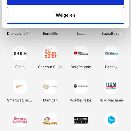
DectDirect
Wijnvoordeel.be
Wondr.Care
ZEB
Weigeren
Disneyland Paris
EuroGifts
Ibood
SupraBazar
Shein
Get Your Guide
Bergfreunde
Pazzox
Smartwatchbanden
Manutan
Wijnbeurs.be
HBM Machines