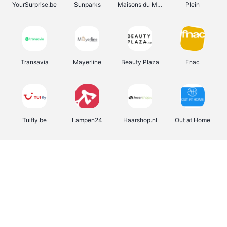
YourSurprise.be
Sunparks
Maisons du Monde
Plein
Transavia
Mayerline
Beauty Plaza
Fnac
Tuifly.be
Lampen24
Haarshop.nl
Out at Home
Dyson
The Fashion Store
Weekendesk
Sarenza