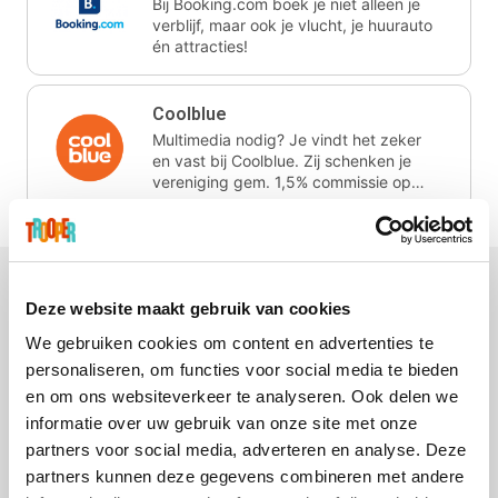
Bij Booking.com boek je niet alleen je
verblijf, maar ook je vlucht, je huurauto
én attracties!
Coolblue
Multimedia nodig? Je vindt het zeker
en vast bij Coolblue. Zij schenken je
vereniging gem. 1,5% commissie op
jouw aankoop.
Deze website maakt gebruik van cookies
We gebruiken cookies om content en advertenties te
La Redoute
Printabout
Foodbag
Hallmark
personaliseren, om functies voor social media te bieden
en om ons websiteverkeer te analyseren. Ook delen we
informatie over uw gebruik van onze site met onze
partners voor social media, adverteren en analyse. Deze
partners kunnen deze gegevens combineren met andere
Ali Express
Efteling
Koffiemarkt.be
Lego