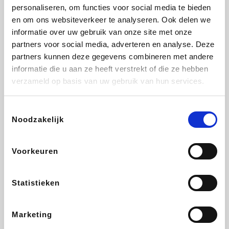
Vidaxl
Lampenlicht.be
Plopsa
Adidas
personaliseren, om functies voor social media te bieden
en om ons websiteverkeer te analyseren. Ook delen we
informatie over uw gebruik van onze site met onze
partners voor social media, adverteren en analyse. Deze
partners kunnen deze gegevens combineren met andere
Hotels.com
All Accor
Medpets.be
Brussels Airlines
informatie die u aan ze heeft verstrekt of die ze hebben
verzameld op basis van uw gebruik van hun services.
Toestemmingsselectie
Noodzakelijk
DectDirect
ZEB
Wondr.Care
Disneyland Paris
Voorkeuren
Wijnvoordeel.be
EuroGifts
Ibood
SupraBazar
Statistieken
Marketing