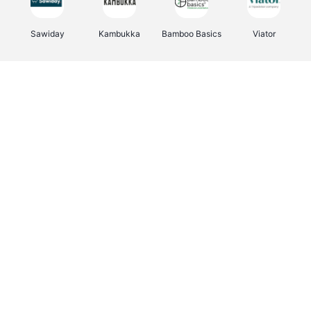
Sawiday
Kambukka
Bamboo Basics
Viator
Deurklinkenshop
Samsonite
Vertbaudet
OTTO Office
Energie.be
Joybuy
Groepen.be
Name It
Albelli.be
Borgerhoff & Lamberigts
Myprotein
JBL