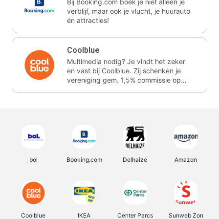
Bij Booking.com boek je niet alleen je
verblijf, maar ook je vlucht, je huurauto
én attracties!
Coolblue
Multimedia nodig? Je vindt het zeker
en vast bij Coolblue. Zij schenken je
vereniging gem. 1,5% commissie op
jouw aankoop.
bol
Booking.com
Delhaize
Amazon
Coolblue
IKEA
Center Parcs
Sunweb Zon