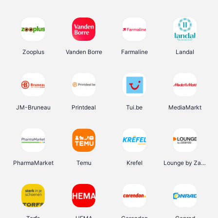
Zooplus
Vanden Borre
Farmaline
Landal
JM-Bruneau
Printdeal
Tui.be
MediaMarkt
PharmaMarket
Temu
Krefel
Lounge by Zalando