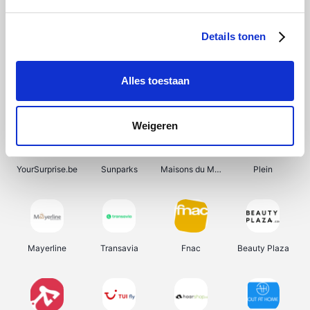
Shein
Bergfreunde
Pazzox
Smartwatchbanden
Details tonen
Alles toestaan
Manutan
Get Your Guide
Wijnbeurs.be
HBM Machines
Weigeren
YourSurprise.be
Sunparks
Maisons du Monde
Plein
Mayerline
Transavia
Fnac
Beauty Plaza