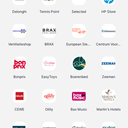
Delonghi
Tennis Point
Selected
HP Store
Ventilatieshop
BRAX
European Sleeper
Centrum Voor Avondonderwijs
Bonprix
EasyToys
Boerenbed
Zeeman
CEWE
Oilily
Bax Music
Martin's Hotels