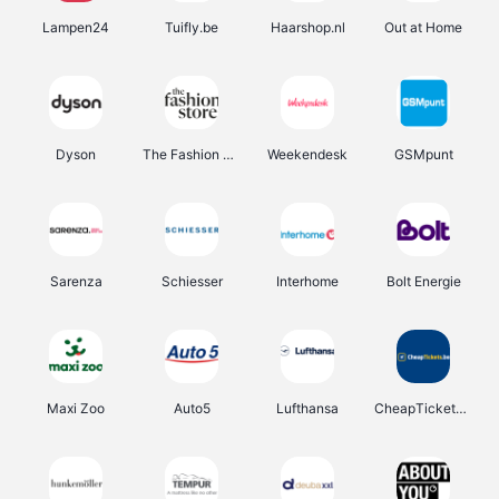
Lampen24
Tuifly.be
Haarshop.nl
Out at Home
Dyson
The Fashion Store
Weekendesk
GSMpunt
Sarenza
Schiesser
Interhome
Bolt Energie
Maxi Zoo
Auto5
Lufthansa
CheapTickets.be