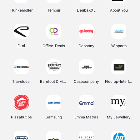
Hunkemöller
Tempur
DeubaXXL
About You
Ekoi
Office-Deals
Goboony
Winparts
Traveldeal
Barefoot & More
Casecompany
Fleurop-Interflora
Pizzahut.be
Samsung
Emma Matras
My Jewellery