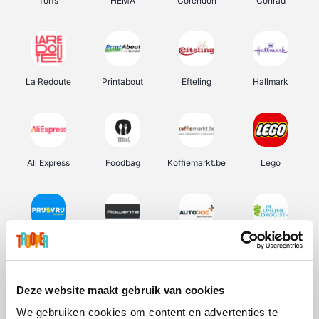
Torfs
HEMA
Corendon
Conrad
La Redoute
Printabout
Efteling
Hallmark
Ali Express
Foodbag
Koffiemarkt.be
Lego
Prijsvrij
Rowenta
Autodoc
De Online Drogist
Deze website maakt gebruik van cookies
We gebruiken cookies om content en advertenties te