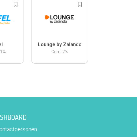
el
Lounge by Zalando
.1
%
Gem.
2
%
DASHBOARD
contactpersonen