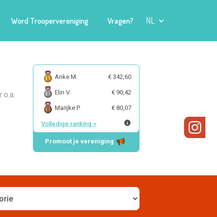
NL
Word Troopervereniging
Vragen?
Anke M.
€ 342,60
Elin V.
€ 90,42
 o.a.
Marijke P.
€ 80,07
Volledige ranking
>
Promoot je vereniging