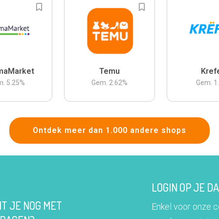
maMarket
Temu
Kref
m.
5.25
%
Gem.
2.62
%
Gem.
1
Ontdek meer dan 1.000 andere shops
LOGIN OP JE 
IT JE NOG MET
Enkel voor onze 