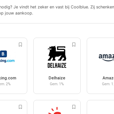
nodig? Je vindt het zeker en vast bij Coolblue. Zij schenke
op jouw aankoop.
king.com
Delhaize
Amaz
em.
2
%
Gem.
1
%
Gem.
1