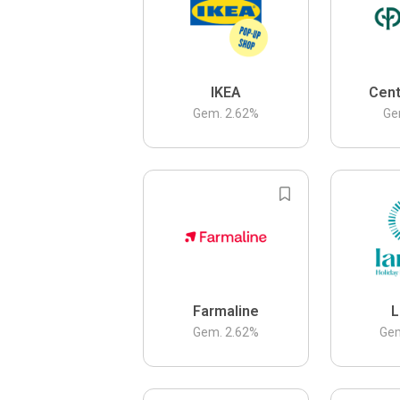
IKEA
Cent
Gem.
2.62
%
Ge
Farmaline
L
Gem.
2.62
%
Ge