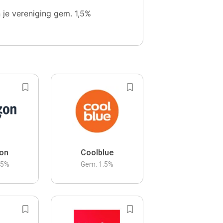
n je vereniging gem. 1,5%
on
Coolblue
.5
%
Gem.
1.5
%