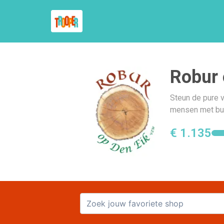
Robur 
Steun de pure vr
mensen met bur
€ 1.135