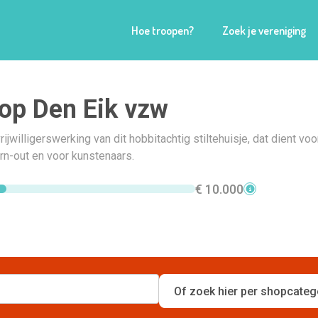
Hoe troopen?
Zoek je vereniging
op Den Eik vzw
ijwilligerswerking van dit hobbitachtig stiltehuisje, dat dient voor
n-out en voor kunstenaars.
€ 10.000