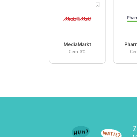
MediaMarkt
Phar
Gem.
3
%
Ge
Z