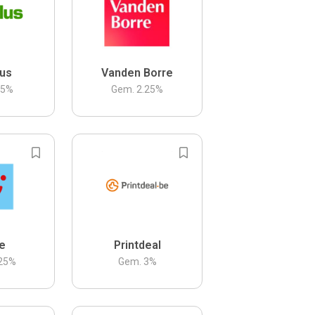
us
Vanden Borre
.5
%
Gem.
2.25
%
be
Printdeal
25
%
Gem.
3
%