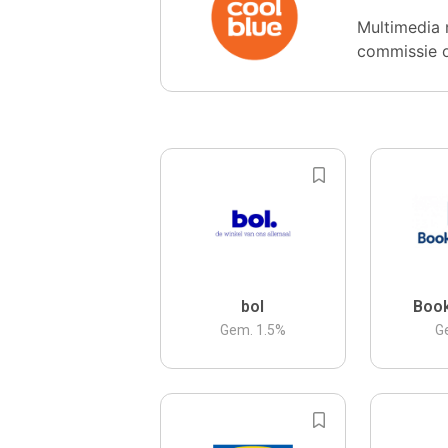
Multimedia 
commissie 
bol
Boo
Gem.
1.5
%
G