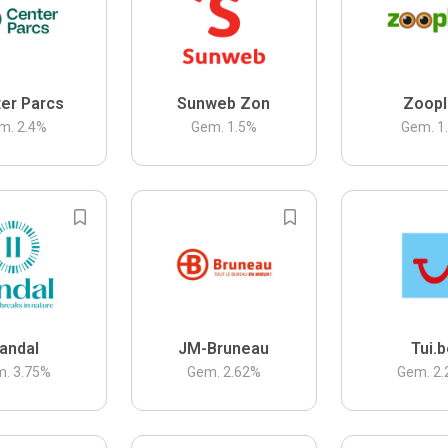
er Parcs
Sunweb Zon
Zoopl
m.
2.4
%
Gem.
1.5
%
Gem.
1
andal
JM-Bruneau
Tui.
m.
3.75
%
Gem.
2.62
%
Gem.
2.