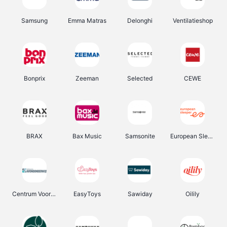
Samsung
Emma Matras
Delonghi
Ventilatieshop
Bonprix
Zeeman
Selected
CEWE
BRAX
Bax Music
Samsonite
European Sleeper
Centrum Voor Avondonderwijs
EasyToys
Sawiday
Oilily