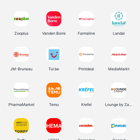
Zooplus
Vanden Borre
Farmaline
Landal
JM-Bruneau
Tui.be
Printdeal
MediaMarkt
PharmaMarket
Temu
Krefel
Lounge by Zalando