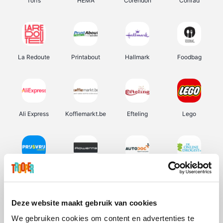
Torfs
HEMA
Corendon
Conrad
La Redoute
Printabout
Hallmark
Foodbag
Ali Express
Koffiemarkt.be
Efteling
Lego
Prijsvrij
Rowenta
Autodoc
De Online Drogist
Deze website maakt gebruik van cookies
We gebruiken cookies om content en advertenties te