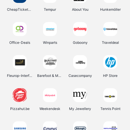
CheapTickets.be
Tempur
About You
Hunkemöller
Office-Deals
Winparts
Goboony
Traveldeal
Fleurop-Interflora
Barefoot & More
Casecompany
HP Store
Pizzahut.be
Weekendesk
My Jewellery
Tennis Point