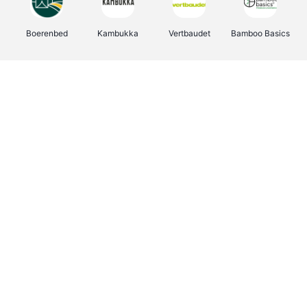
Boerenbed
Kambukka
Vertbaudet
Bamboo Basics
Viator
Deurklinkenshop
Joybuy
OTTO Office
Energie.be
Groepen.be
Name It
Shop like you Give A Damn
Expedia.be
Borgerhoff & Lamberigts
Myprotein
Albelli.be