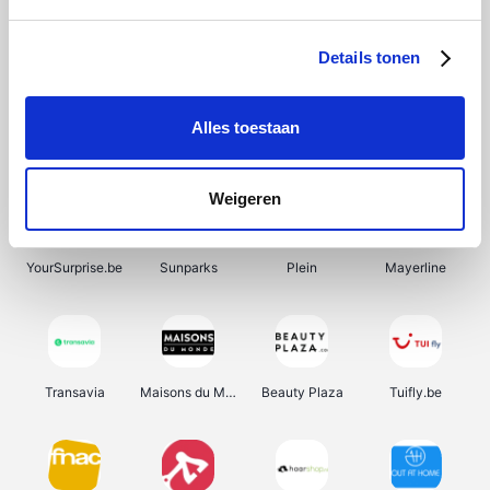
SupraBazar
Shein
Bergfreunde
Smartwatchbanden
Details tonen
Alles toestaan
Manutan
Pazzox
Wijnbeurs.be
HBM Machines
Weigeren
YourSurprise.be
Sunparks
Plein
Mayerline
Transavia
Maisons du Monde
Beauty Plaza
Tuifly.be