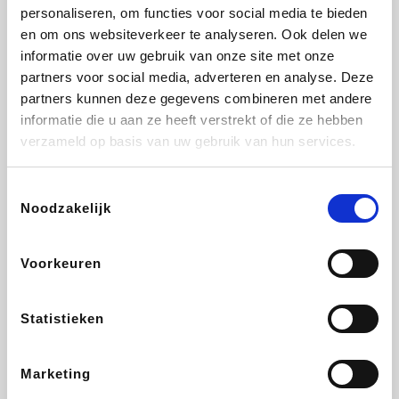
Vidaxl
Lampenlicht.be
Adidas
Hotels.com
personaliseren, om functies voor social media te bieden
en om ons websiteverkeer te analyseren. Ook delen we
informatie over uw gebruik van onze site met onze
partners voor social media, adverteren en analyse. Deze
partners kunnen deze gegevens combineren met andere
Plopsa
DectDirect
Medpets.be
All Accor
informatie die u aan ze heeft verstrekt of die ze hebben
verzameld op basis van uw gebruik van hun services.
Toestemmingsselectie
Noodzakelijk
Brussels Airlines
Wondr.Care
Wijnvoordeel.be
Disneyland Paris
Voorkeuren
ZEB
EuroGifts
Ibood
Get Your Guide
Statistieken
Marketing