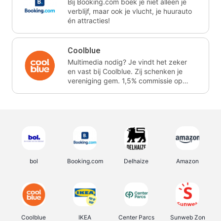
Bij Booking.com boek je niet alleen je
verblijf, maar ook je vlucht, je huurauto
én attracties!
Coolblue
Multimedia nodig? Je vindt het zeker
en vast bij Coolblue. Zij schenken je
vereniging gem. 1,5% commissie op
jouw aankoop.
bol
Booking.com
Delhaize
Amazon
Coolblue
IKEA
Center Parcs
Sunweb Zon